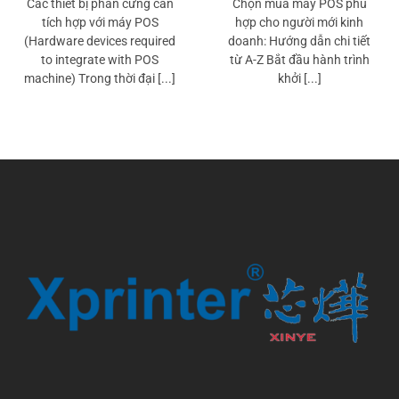
Các thiết bị phần cứng cần
Chọn mua máy POS phù
tích hợp với máy POS
hợp cho người mới kinh
(Hardware devices required
doanh: Hướng dẫn chi tiết
to integrate with POS
từ A-Z Bắt đầu hành trình
machine) Trong thời đại [...]
khởi [...]