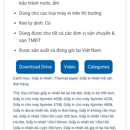
bảo tránh nước, ẩm
Dùng cho các loại máy in trên thị trường
Keo tự dính: Có
Dùng được cho tất cả các đơn vị vận chuyển &
sàn TMĐT
Được sản xuất và đóng gói tại Việt Nam.
Download Drive
Video
Categories
Danh mục:
Giấy in nhiệt | Thermal paper
,
Giấy in nhiệt mã vận
đơn hàng
Thẻ:
Địa chỉ bán giấy in nhiệt A6 tại Hà Nội
,
Giấy in A6 350 tem
,
Giấy in cho máy Xprinter 420B
,
Giấy in cho máy Xprinter 422B
,
Giấy in cho máy Xprinter 470B
,
Giấy in cho máy Xprinter 480B
,
Giấy in decal nhiệt A6
,
Giấy in đơn hàng
,
Giấy in không cần mực
A6
,
Giấy in nhiệt 100x150 cuộn 350 tem
,
Giấy in nhiệt 100x150
Hà Nội
,
Giấy in nhiệt 100x150mm
,
Giấy in nhiệt A6 100x150
,
Giấy in nhiệt A6 cuộn 350 tem
,
Giấy in nhiệt A6 giá rẻ tại Hà Nội
,