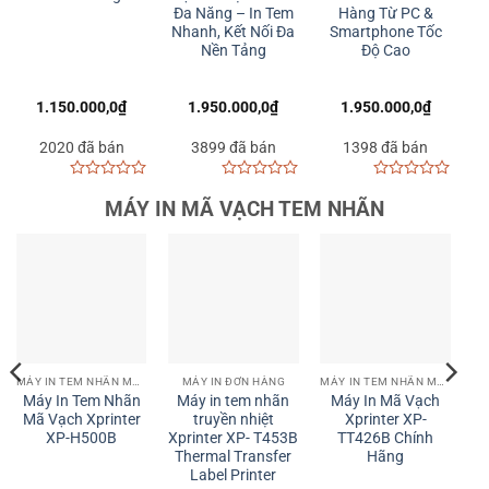
Vạch Hoàn Hảo
hàng Shopee,
Đơn A6 Tốc Độ Cao
cho E-commerce,
TikTok Shop | Miễn
Cho Sàn TMĐT
Bán Lẻ và
phí vận chuyển
T
Logistics
1.850.000,0
₫
2.050.000,0
₫
1.680.000,0
₫
1268 đã bán
15 đã bán
2570 đã bán
0
0
0
MÁY IN MÃ VẠCH TEM NHÃN
out
out
out
of
of
of
5
5
5
MÁY IN TEM NHÃN MÃ VẠCH | LABEL BARCODE PRINTER
MÁY IN TEM NHÃN MÃ VẠCH | LABEL BARCODE PRINTER
MÁY IN TEM NHÃN MÃ VẠCH | LABEL BARCODE PRINTER
Máy In Mã Vạch
Máy In Mã Vạch
Máy in tem nhãn
Xprinter XP-H400B
Xprinter XP-T451B:
mã vạch Xprinter
(203DPI, USB)
Giải Pháp In Tem
XP-T425B: Chính
Nhãn Chuyên
hãng, giá tốt,
Nghiệp Cho Kho và
203dpi, 152mm/s,