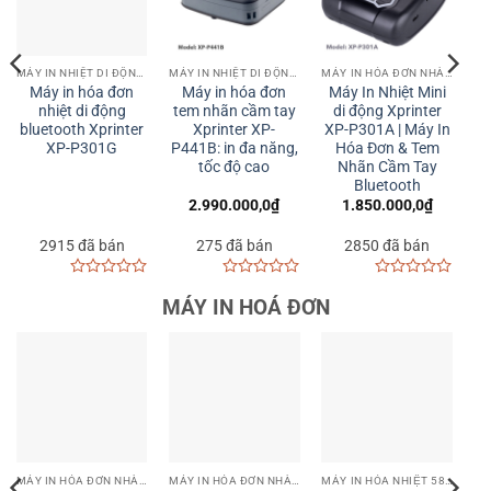
MÁY IN NHIỆT DI ĐỘNG CẦM TAY | MOBILE PRINTER
MÁY IN HÓA ĐƠN NHÀ HÀNG, KHÁCH SẠN, QUÁN CAFE
MÁY IN NHIỆT DI ĐỘNG CẦM TAY | MOBILE PRINTER
Máy in hóa đơn
Máy In Nhiệt Mini
Xprinter XP-
tem nhãn cầm tay
di động Xprinter
P201A: Máy in hóa
Xprinter XP-
XP-P301A | Máy In
đơn, tem nhãn di
P441B: in đa năng,
Hóa Đơn & Tem
động hoàn hảo
tốc độ cao
Nhãn Cầm Tay
cho doanh nghiệp
Bluetooth
2.990.000,0
₫
1.850.000,0
₫
1.550.000,0
₫
275 đã bán
2850 đã bán
3552 đã bán
0
0
0
MÁY IN HOÁ ĐƠN
out
out
out
of
of
of
5
5
5
MÁY IN HÓA ĐƠN
MÁY IN HÓA ĐƠN
MÁY IN HÓA ĐƠN