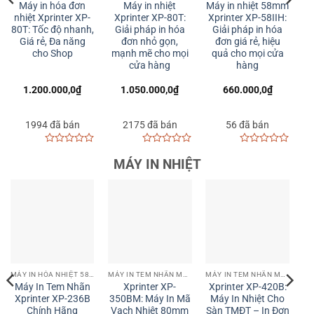
Máy In Nhiệt
Máy in hóa đơn
Máy In Hóa Đơn
Má
Xprinter XP-58IIB:
Xprinter XP-K200L
Nhiệt Xprinter XP-
N
Kết Nối USB &
– In bill nhanh
K200W – Kết Nối
Q
Bluetooth cho
chóng, đa kết nối
USB & WIFI, Tốc Độ
Doanh Nghiệp Hiện
USB/LAN
Cao
Đại
850.000,0
₫
1.550.000,0
₫
1.950.000,0
₫
5 đã bán
27 đã bán
0
0
MÁY IN NHIỆT
out
out
of
of
5
5
MÁY IN TEM NHÃN MÃ VẠCH | LABEL BARCODE PRINTER
MÁY IN ĐƠN HÀNG
MÁY IN ĐƠN HÀNG
Máy In Tem
Máy in tem nhãn
Máy In Nhiệt
X
Xprinter XP-422B:
Xprinter XP-470B
Xprinter XP-422B:
M
Giải Pháp In Mã
(USB+LAN) | In đơn
Giải Pháp In Vận
V