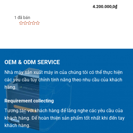
Cửa Hàng
USB+LAN+COM
2.950.000,0
₫
3.950.000,0
₫
1813 đã bán
0
out
of
5
OEM & ODM SERVICE
Nhà máy sản xuất máy in của chúng tôi có thể thực hiện
các yêu cầu tùy chỉnh tính năng theo nhu cầu của khách
hàng.
Requirement collecting
Tương tác với khách hàng để lắng nghe các yêu cầu của
khách hàng. Để hoàn thiện sản phẩm tốt nhất khi đến tay
khách hàng.