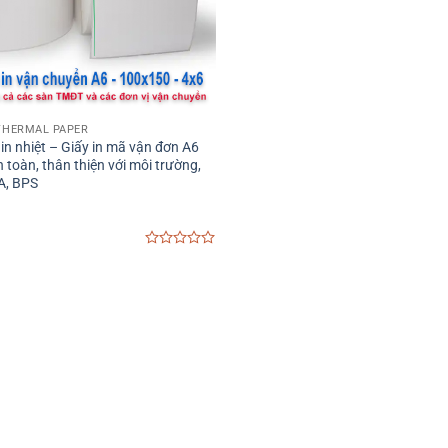
 THERMAL PAPER
 in nhiệt – Giấy in mã vận đơn A6
toàn, thân thiện với môi trường,
A, BPS
0
out
of
5