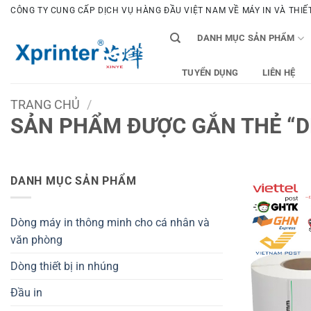
Bỏ
CÔNG TY CUNG CẤP DỊCH VỤ HÀNG ĐẦU VIỆT NAM VỀ MÁY IN VÀ THIẾT 
qua
DANH MỤC SẢN PHẨM
nội
dung
TUYỂN DỤNG
LIÊN HỆ
TRANG CHỦ
/
SẢN PHẨM ĐƯỢC GẮN THẺ “D
DANH MỤC SẢN PHẨM
Dòng máy in thông minh cho cá nhân và
văn phòng
Dòng thiết bị in nhúng
Đầu in