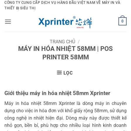
Bỏ
CÔNG TY CUNG CẤP DỊCH VỤ HÀNG ĐẦU VIỆT NAM VỀ MÁY IN VÀ
THIẾT BỊ SIÊU THỊ
qua
nội
0
dung
TRANG CHỦ
/
MÁY IN HÓA NHIỆT 58MM | POS
PRINTER 58MM
LỌC
Giới thiệu máy in hóa nhiệt 58mm Xprinter
Máy in hóa nhiệt 58mm Xprinter là dòng máy in chuyên
dụng cho việc in hóa đơn với khổ giấy rộng 58mm, sử dụng
công nghệ in nhiệt hiện đại. Dòng máy này được thiết kế
nhỏ gọn, bền bỉ, phù hợp cho nhiều loại hình kinh doanh