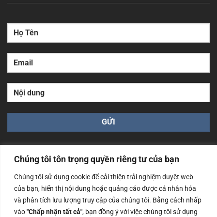
Chúng tôi tôn trọng quyền riêng tư của bạn
Chúng tôi sử dụng cookie để cải thiện trải nghiệm duyệt web
của bạn, hiển thị nội dung hoặc quảng cáo được cá nhân hóa
Công ty TNHH Nam Bình Xương - Số ĐKKD: 0108783483
cấp ngày 14/06/2019 bởi Sở Kế Hoạch và Đầu Tư Tp. Hà
và phân tích lưu lượng truy cập của chúng tôi. Bằng cách nhấp
Nội
vào
"Chấp nhận tất cả"
, bạn đồng ý với việc chúng tôi sử dụng