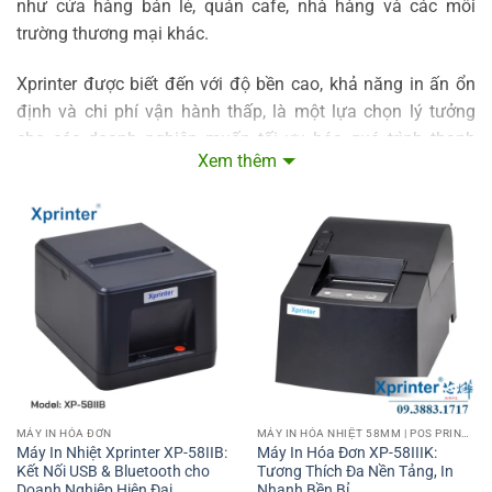
như cửa hàng bán lẻ, quán cafe, nhà hàng và các môi
trường thương mại khác.
Xprinter được biết đến với độ bền cao, khả năng in ấn ổn
định và chi phí vận hành thấp, là một lựa chọn lý tưởng
cho các doanh nghiệp muốn tối ưu hóa quá trình thanh
Xem thêm
toán và quản lý hóa đơn.
Các tính năng nổi bật của máy in nhiệt 58mm
Xprinter
In tốc độ cao
Máy in nhiệt Xprinter có khả năng in nhanh chóng với tốc
độ lên tới 90mm/s. Điều này giúp tiết kiệm thời gian chờ
đợi cho khách hàng và tăng hiệu suất làm việc tại quầy thu
ngân.
MÁY IN HÓA ĐƠN
MÁY IN HÓA NHIỆT 58MM | POS PRINTER 58MM
Kết nối linh hoạt
Máy In Nhiệt Xprinter XP-58IIB:
Máy In Hóa Đơn XP-58IIIK:
Kết Nối USB & Bluetooth cho
Tương Thích Đa Nền Tảng, In
Xprinter cung cấp các tùy chọn kết nối phong phú như USB,
Doanh Nghiệp Hiện Đại
Nhanh Bền Bỉ