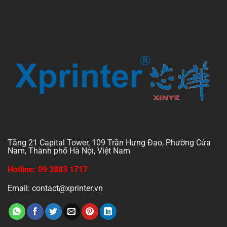
Máy in nhiệt Xprinter XP-58III mang đến độ phân giải cao,
thiết kế gọn nhẹ, dễ lắp đặt và bảo trì. Máy in này được sử
dụng rộng rãi tại các quầy thu ngân, siêu thị mini và các
cửa hàng nhỏ.
Máy in nhiệt 58mm Xprinter là giải pháp lý tưởng cho các
doanh nghiệp cần in hóa đơn nhanh chóng, chính xác và
tiết kiệm chi phí. Với nhiều tính năng nổi bật và ứng dụng
đa dạng, máy in nhiệt Xprinter không chỉ giúp tăng hiệu
suất làm việc mà còn đáp ứng tốt các nhu cầu của khách
hàng.
Tầng 21 Capital Tower, 109 Trần Hưng Đạo, Phường Cửa
Nam, Thành phố Hà Nội, Việt Nam
Download Drive
Video
Categories
Hotline: 09 3883 1717
Email: contact@xprinter.vn