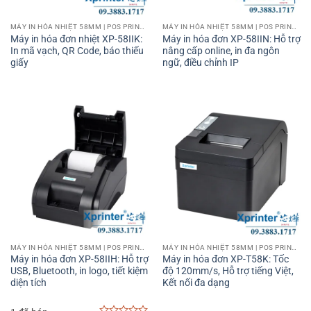
quán cafe, máy in nhiệt Xprinter hỗ trợ in hóa đơn, đơn đặt
MÁY IN HÓA NHIỆT 58MM | POS PRINTER 58MM
MÁY IN HÓA NHIỆT 58MM | POS PRINTER 58MM
hàng cho bếp một cách nhanh chóng, giúp tăng cường
Máy in hóa đơn nhiệt XP-58IIK:
Máy in hóa đơn XP-58IIN: Hỗ trợ
hiệu suất và độ chính xác trong quá trình phục vụ khách.
In mã vạch, QR Code, báo thiếu
nâng cấp online, in đa ngôn
giấy
ngữ, điều chỉnh IP
Trong các cơ sở dịch vụ:
Máy in nhiệt 58mm Xprinter cũng
rất hữu ích cho các cơ sở như tiệm làm tóc, phòng khám
nhỏ, hoặc cửa hàng dịch vụ sửa chữa điện thoại, nơi khách
hàng cần một bản hóa đơn hoặc biên lai cho dịch vụ đã
thực hiện.
Trong quản lý kho và logistics:
Máy in nhiệt Xprinter có thể
được sử dụng để in các nhãn kho nhỏ, giúp việc quản lý
kho trở nên dễ dàng và hiệu quả hơn.
Top máy in nhiệt 58mm Xprinter tốt nhất hiện nay
MÁY IN HÓA NHIỆT 58MM | POS PRINTER 58MM
MÁY IN HÓA NHIỆT 58MM | POS PRINTER 58MM
Máy in nhiệt Xprinter XP-T58K
Máy in hóa đơn XP-58IIH: Hỗ trợ
Máy in hóa đơn XP-T58K: Tốc
USB, Bluetooth, in logo, tiết kiệm
độ 120mm/s, Hỗ trợ tiếng Việt,
diện tích
Kết nối đa dạng
Máy in nhiệt xprinter XP-T58K nổi bật với tốc độ in nhanh,
kết nối USB tiện lợi và thiết kế nhỏ gọn, dễ sử dụng. Đây là