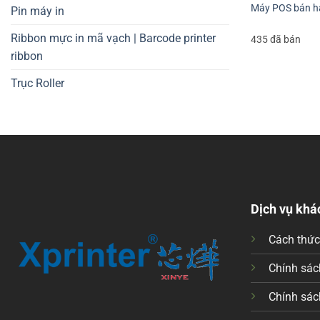
máy Windows 
Máy POS bán h
Pin máy in
Ribbon mực in mã vạch | Barcode printer
Cam kết ch
435 đã bán
ribbon
Chính hãng 1
Trục Roller
Hỗ trợ cài đặt
Bảo hành uy t
Bạn vẫn phân
nhận báo giá
Dịch vụ khá
Download 
Cách thứ
Chính sách
Chính sác