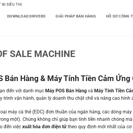
BỊ SIÊU THỊ
DOWNLOAD DRIVERS
GIẢI PHÁP BÁN HÀNG
HỒ SƠ CÔNG 
OF SALE MACHINE
S Bán Hàng
& Máy Tính Tiền Cảm Ứng C
ạn đến với danh mục
Máy POS Bán Hàng
và
Máy Tính Tiền C
 trình vận hành, quản lý doanh thu chặt chẽ và nâng cao hình
loại máy cà thẻ (EDC) đơn thuần của ngân hàng, các dòng máy P
trong một). Chúng không chỉ giúp bạn tính tiền nhanh chóng mà c
ho đến việc
xuất hóa đơn điện tử
theo quy định mới nhất của cơ 