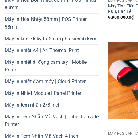
MÁY POS BÁN HÀ
Đây là giải p
Máy Tính Tiền 
80mm
vỉa hè, giao 
F&B, Bán Lẻ
9.900.000,0
₫
Máy in Hóa Nhiệt 58mm | POS Printer
Đặc điểm nổi
58mm
Cấu hình mạ
Máy in kim 76 ký tự & các phụ kiện đi kèm
Dòng máy tiê
Máy in nhiệt A4 | A4 Thermal Print
Phù hợp nhất đ
Máy in nhiệt di động cầm tay | Mobile
2. Máy POS 
Printer
Dành cho các 
Máy in nhiệt đám mây | Cloud Printer
máy in bếp).
Máy in Nhiệt Module | Panel Printer
Đặc điểm nổi
Máy in tem nhãn 2/3 inch
màn hình phụ 
Máy in Tem Nhãn Mã Vạch | Label Barcode
Hệ điều hành
Printer
MÁY POS BÁN HÀ
Máy in Tem Nhãn Mã Vạch 4 inch
Máy P