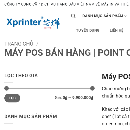
Bỏ
CÔNG TY CUNG CẤP DỊCH VỤ HÀNG ĐẦU VIỆT NAM VỀ MÁY IN VÀ THIẾT 
qua
DANH MỤC SẢN PHẨM
nội
dung
TUYỂN DỤNG
LIÊN HỆ
TRANG CHỦ
/
MÁY POS BÁN HÀNG | POINT 
Máy PO
LỌC THEO GIÁ
Chào mừng b
Giá
Giá
chuẩn hóa quy
Giá:
0₫
—
9.900.000₫
LỌC
tối
tối
thiểu
đa
Khác với các 
DANH MỤC SẢN PHẨM
one” (Tất cả 
order món, c