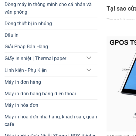
Dòng máy in thông minh cho cá nhân và
Tại sao cử
văn phòng
Trong kỷ nguy
Dòng thiết bị in nhúng
tư một hệ thố
Đầu in
Tăng tốc độ 
Giải Pháp Bán Hàng
đợi của khác
Giấy in nhiệt | Thermal paper
Quản lý chính
doanh thu từ 
Linh kiện - Phụ Kiện
Tuân thủ pháp
Máy in đơn hàng
đúng
Nghị đ
Máy in đơn hàng bằng điện thoại
Phân loại 
Máy in hóa đơn
Dựa trên nhu 
Máy in hóa đơn nhà hàng, khách sạn, quán
cafe
1. Máy POS
Máy in Hóa Đơn Nhiệt 80mm | POS Printer