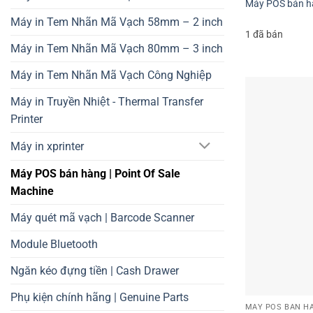
Máy POS bán h
biến (K
Máy in Tem Nhãn Mã Vạch 58mm – 2 inch
1 đã bán
Máy P
Máy in Tem Nhãn Mã Vạch 80mm – 3 inch
định tu
Máy in Tem Nhãn Mã Vạch Công Nghiệp
Giải pháp 
Máy in Truyền Nhiệt - Thermal Transfer
Mỗi mô hình k
Printer
Máy in xprinter
Cho ngành F
Máy POS bán hàng | Point Of Sale
Yêu cầu:
Chốn
Machine
Gợi ý:
Nên c
Máy quét mã vạch | Barcode Scanner
away, máy POS
Module Bluetooth
Cho ngành Bá
Ngăn kéo đựng tiền | Cash Drawer
Yêu cầu:
Quản
Phụ kiện chính hãng | Genuine Parts
Gợi ý:
Trọn bộ
MÁY POS BÁN HÀ