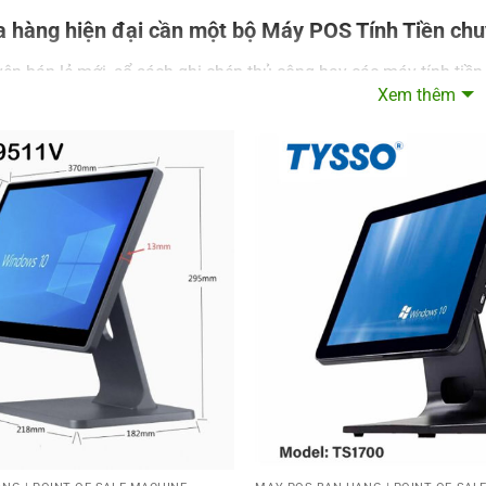
a hàng hiện đại cần một bộ Máy POS Tính Tiền ch
ên bán lẻ mới, sổ sách ghi chép thủ công hay các máy tính tiề
Xem thêm
ng POS cảm ứng mang lại 3 lợi ích cốt lõi:
bán hàng:
Thao tác chạm/lướt trên màn hình cảm ứng nhanh gấp 
h hàng vào giờ cao điểm.
 xác tuyệt đối:
Loại bỏ sai sót khi tính nhẩm. Mọi giao dịch đề
xa dễ dàng.
 luật:
Các dòng máy hiện đại đều hỗ trợ kết nối phần mềm để ph
ịnh 123/2020/NĐ-CP
.
Máy POS Bán Hàng – Đâu là lựa chọn phù hợp cho
cầu vận hành thực tế, chúng tôi chia sản phẩm thành 2 dòng c
 Cầm Tay (Mobile POS) – “Nhỏ gọn nhưng có võ”