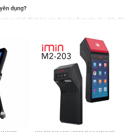
uyên dụng?
n cơ học cũ kỹ đã không còn đáp ứng được nhu cầu. Việc đầu
5 lần so với nhập liệu phím cứng, giúp giảm thời gian chờ
u được lưu trữ trên phần mềm, giúp chủ cửa hàng quản lý
át hành hóa đơn điện tử khởi tạo từ máy tính tiền, tuân thủ
 bạn?
hính để bạn dễ dàng lựa chọn: