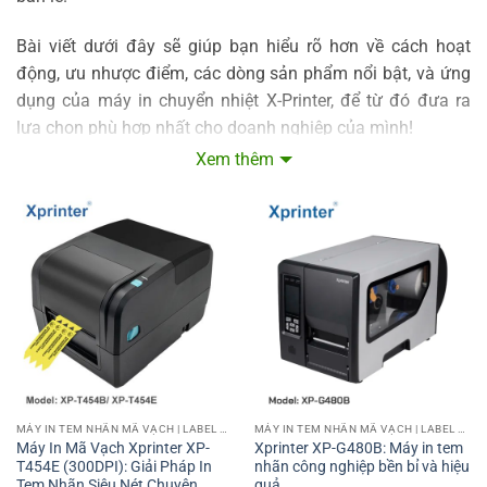
Bài viết dưới đây sẽ giúp bạn hiểu rõ hơn về cách hoạt
động, ưu nhược điểm, các dòng sản phẩm nổi bật, và ứng
dụng của máy in chuyển nhiệt X-Printer, để từ đó đưa ra
lựa chọn phù hợp nhất cho doanh nghiệp của mình!
Xem thêm
Máy in truyền nhiệt Xprinter là gì?
Máy in truyền nhiệt Xprinter là dòng máy in chuyên dụng
sử dụng công nghệ in chuyển nhiệt, trong đó hình ảnh
hoặc thông tin được in lên giấy hoặc vật liệu in thông qua
quá trình đốt nóng mực in trên ruy băng mực (ribbon). Loại
máy này được thiết kế để in các tem nhãn, mã vạch, hoặc
hình ảnh với độ bền cao và chất lượng sắc nét, phù hợp với
các môi trường yêu cầu in ấn lâu dài như kho vận, y tế,
hoặc sản xuất.
MÁY IN TEM NHÃN MÃ VẠCH | LABEL BARCODE PRINTER
MÁY IN TEM NHÃN MÃ VẠCH | LABEL BARCODE PRINTER
Máy In Mã Vạch Xprinter XP-
Xprinter XP-G480B: Máy in tem
Máy in truyền nhiệt Xprinter hoạt động như thế
T454E (300DPI): Giải Pháp In
nhãn công nghiệp bền bỉ và hiệu
nào?
Tem Nhãn Siêu Nét Chuyên
quả