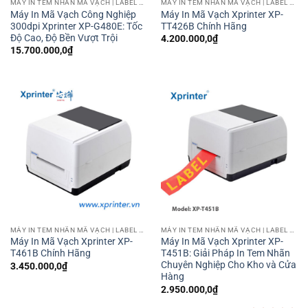
MÁY IN TEM NHÃN MÃ VẠCH | LABEL BARCODE PRINTER
MÁY IN TEM NHÃN MÃ VẠCH | LABEL BARCODE PRINTER
còn được ứng dụng trong y tế để in nhãn thuốc, hồ sơ bệnh
Máy In Mã Vạch Công Nghiệp
Máy In Mã Vạch Xprinter XP-
300dpi Xprinter XP-G480E: Tốc
TT426B Chính Hãng
án, hoặc nhãn kiểm tra chất lượng.
Độ Cao, Độ Bền Vượt Trội
4.200.000,0
₫
15.700.000,0
₫
Có những loại máy in truyền nhiệt Xprinter nào?
Xprinter cung cấp nhiều dòng máy in chuyển nhiệt với các
tính năng và cấu hình khác nhau:
Máy in Xprinter XP-T435B:
Máy có độ phân giải cao lên tới
300DPI, mang đến chất lượng in sắc nét nhất. Phù hợp in
các sản phẩm tem nhãn nhỏ.
Máy in Xprinter XP-T425B:
Hỗ trợ ruy băng mực dài đến
300m, tốc độ in nhanh và bền bỉ, lý tưởng cho môi trường
công nghiệp.
MÁY IN TEM NHÃN MÃ VẠCH | LABEL BARCODE PRINTER
MÁY IN TEM NHÃN MÃ VẠCH | LABEL BARCODE PRINTER
Máy In Mã Vạch Xprinter XP-
Máy In Mã Vạch Xprinter XP-
Máy in Xprinter
XP-T451B
:
Máy in thuộc phân khúc giá rẻ,
T461B Chính Hãng
T451B: Giải Pháp In Tem Nhãn
có thiết kế nhỏ gọn. Phù hợp với các doanh nghiệp nhỏ và
Chuyên Nghiệp Cho Kho và Cửa
3.450.000,0
₫
Hàng
vừa
2.950.000,0
₫