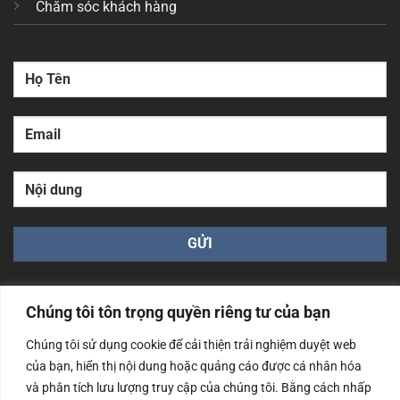
Chăm sóc khách hàng
bán lẻ, hay kho vận, Xprinter đều có thể đáp ứng vượt
mong đợi.
09 3883
Liên hệ với chúng tôi ngay hôm nay qua hotline:
1717
để được tư vấn chi tiết và nhận ưu đãi tốt nhất!
Download Drive
Video
Categories
Chúng tôi tôn trọng quyền riêng tư của bạn
Chúng tôi sử dụng cookie để cải thiện trải nghiệm duyệt web
của bạn, hiển thị nội dung hoặc quảng cáo được cá nhân hóa
Công ty TNHH Nam Bình Xương - Số ĐKKD: 0108783483
cấp ngày 14/06/2019 bởi Sở Kế Hoạch và Đầu Tư Tp. Hà
và phân tích lưu lượng truy cập của chúng tôi. Bằng cách nhấp