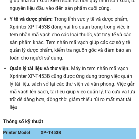
giúp nhà sản xuất kiểm soát tốt hơn quy trình sản xuất, từ
nguyên liệu đầu vào đến sản phẩm cuối cùng.
Y tế và dược phẩm
:
Trong lĩnh vực y tế và dược phẩm,
Xprinter XP-T453B đóng vai trò quan trọng trong việc in
tem nhãn mã vạch cho các loại thuốc, vật tư y tế và các
sản phẩm khác. Tem nhãn mã vạch giúp các cơ sở y tế
quản lý dược phẩm, kiểm tra nguồn gốc và đảm bảo an
toàn cho người sử dụng.
Quản lý tài liệu và thư viện
:
Máy in tem nhãn mã vạch
Xprinter XP-T453B cũng được ứng dụng trong việc quản
lý tài liệu, sách vở tại các thư viện và văn phòng. Việc gắn
mã vạch lên sách, tài liệu giúp việc quản lý, tra cứu và lưu
trữ dễ dàng hơn, đồng thời giảm thiểu rủi ro mất mát tài
liệu.
Thông số kỹ thuật
Printer Model
XP-T453B