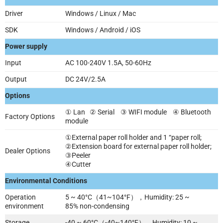
Driver
Windows / Linux / Mac
SDK
Windows / Android / iOS
Power supply
Input
AC 100-240V 1.5A, 50-60Hz
Output
DC 24V/2.5A
Options
① Lan ② Serial ③ WIFI module ④ Bluetooth
Factory Options
module
①External paper roll holder and 1 “paper roll;
②Extension board for external paper roll holder;
Dealer Options
③Peeler
④Cutter
Environmental Conditions
Operation
5 ~ 40°C（41~104°F），Humidity: 25 ~
environment
85% non-condensing
Storage
-40 ~ 60°C（-40~140°F），Humidity: 10 ~