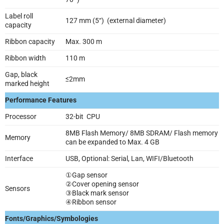
Label roll
127 mm (5“) (external diameter)
capacity
Ribbon capacity
Max. 300 m
Ribbon width
110 m
Gap, black
≤2mm
marked height
Performance Features
Processor
32-bit CPU
8MB Flash Memory/ 8MB SDRAM/ Flash memory
Memory
can be expanded to Max. 4 GB
Interface
USB, Optional: Serial, Lan, WIFI/Bluetooth
①Gap sensor
②Cover opening sensor
Sensors
③Black mark sensor
④Ribbon sensor
Fonts/Graphics/Symbologies