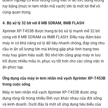
doanh nghiệp có khối lượng công việc in ấn lớn, dung lượng
ruy băng (
mực in tem nhãn mã vạch
) lớn là một lợi thế vô
cùng quan trọng.
4. Bộ xử lý 32 bit với 8 MB SDRAM, 8MB FLASH
Xprinter XP-T453B được trang bị bộ xử lý mạnh mẽ 32 bit
cùng với 8 MB SDRAM và 8MB FLASH. Điều này đảm bảo
máy in có khả năng xử lý dữ liệu nhanh chóng, đáp ứng nhu
cầu in ấn số lượng lớn mà không gặp phải tình trạng treo
máy hay giảm hiệu suất. Bộ nhớ lớn cũng giúp máy in lưu
trữ được nhiều mẫu in, phục vụ tốt hơn cho các công việc in
ấn phức tạp.
Ứng dụng của máy in tem nhãn mã vạch Xprinter XP-T453B
trong cuộc sống
Máy in tem nhãn mã vạch Xprinter XP-T453B được ứng
dụng rộng rãi trong nhiều lĩnh vực khác nhau của đời sống
và kinh doanh. Dưới đây là một số ứng dụng tiêu biểu của