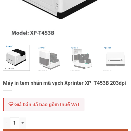
Máy in tem nhãn mã vạch Xprinter XP-T453B 203dpi
💡 Giá bán đã bao gồm thuế VAT
Máy in tem nhãn mã vạch Xprinter XP-T453B 203dpi số lượng