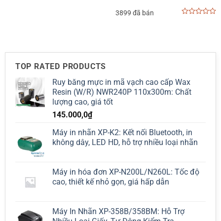
0
out
3899 đã bán
of
0
5
out
of
5
TOP RATED PRODUCTS
Ruy băng mực in mã vạch cao cấp Wax
Resin (W/R) NWR240P 110x300m: Chất
lượng cao, giá tốt
145.000,0
₫
Máy in nhãn XP-K2: Kết nối Bluetooth, in
không dây, LED HD, hỗ trợ nhiều loại nhãn
Máy in hóa đơn XP-N200L/N260L: Tốc độ
cao, thiết kế nhỏ gọn, giá hấp dẫn
Máy In Nhãn XP-358B/358BM: Hỗ Trợ