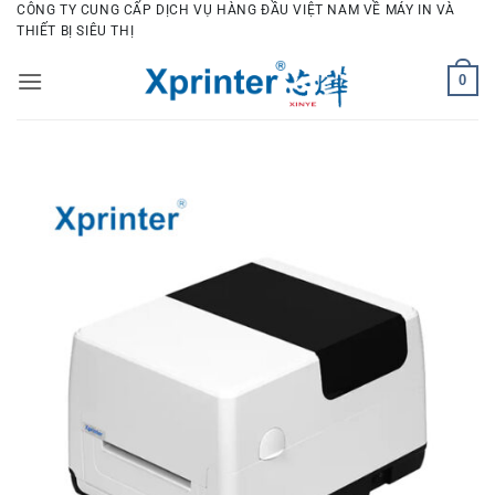
Bỏ
CÔNG TY CUNG CẤP DỊCH VỤ HÀNG ĐẦU VIỆT NAM VỀ MÁY IN VÀ
THIẾT BỊ SIÊU THỊ
qua
nội
0
dung