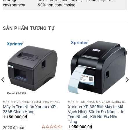
environment
90% non-condensing
SẢN PHẨM TƯƠNG TỰ
MÁY IN HÓA NHIỆT 58MM | POS PRINTER 58MM
MÁY IN TEM NHÃN MÃ VẠCH | LABEL BARCODE PRINTER
Máy In Tem Nhãn Xprinter XP-
Xprinter XP-350BM: Máy In Mã
236B Chính Hãng
Vạch Nhiệt 80mm Đa Năng – In
Tem Nhanh, Kết Nối Đa Nền
1.150.000,0
₫
Tảng
1.950.000,0
₫
2020 đã bán