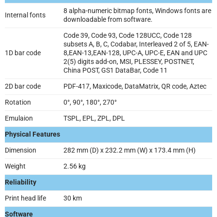
8 alpha-numeric bitmap fonts, Windows fonts are
Internal fonts
downloadable from software.
Code 39, Code 93, Code 128UCC, Code 128
subsets A, B, C, Codabar, Interleaved 2 of 5, EAN-
1D bar code
8,EAN-13,EAN-128, UPC-A, UPC-E, EAN and UPC
2(5) digits add-on, MSI, PLESSEY, POSTNET,
China POST, GS1 DataBar, Code 11
2D bar code
PDF-417, Maxicode, DataMatrix, QR code, Aztec
Rotation
0°, 90°, 180°, 270°
Emulaion
TSPL, EPL, ZPL, DPL
Physical Features
Dimension
282 mm (D) x 232.2 mm (W) x 173.4 mm (H)
Weight
2.56 kg
Reliability
Print head life
30 km
Software