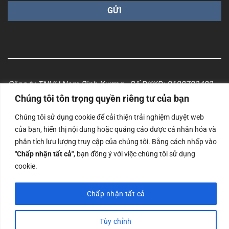
Công ty TNHH Nam Bình Xương - Số ĐKKD: 0108783483
cấp ngày 14/06/2019 bởi Sở Kế Hoạch và Đầu Tư Tp. Hà
Chúng tôi tôn trọng quyền riêng tư của bạn
Nội
Chúng tôi sử dụng cookie để cải thiện trải nghiệm duyệt web
Copyrights @2023 Nam Binh Xuong. All Rights Reserved
của bạn, hiển thị nội dung hoặc quảng cáo được cá nhân hóa và
phân tích lưu lượng truy cập của chúng tôi. Bằng cách nhấp vào
"Chấp nhận tất cả"
, bạn đồng ý với việc chúng tôi sử dụng
cookie.
Chấp nhận tất cả
Tùy chỉnh