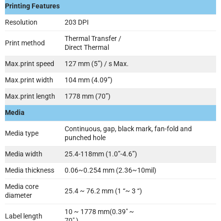
Printing Features
Resolution
203 DPI
Thermal Transfer /
Print method
Direct Thermal
Max.print speed
127 mm (5”) / s Max.
Max.print width
104 mm (4.09”)
Max.print length
1778 mm (70”)
Media
Continuous, gap, black mark, fan-fold and
Media type
punched hole
Media width
25.4-118mm (1.0”-4.6”)
Media thickness
0.06~0.254 mm (2.36~10mil)
Media core
25.4 ~ 76.2 mm (1 “~ 3 “)
diameter
10 ~ 1778 mm(0.39″ ~
Label length
70″ )