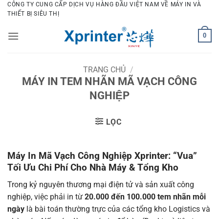
Bỏ
CÔNG TY CUNG CẤP DỊCH VỤ HÀNG ĐẦU VIỆT NAM VỀ MÁY IN VÀ
THIẾT BỊ SIÊU THỊ
qua
nội
0
dung
TRANG CHỦ
/
MÁY IN TEM NHÃN MÃ VẠCH CÔNG
NGHIỆP
LỌC
Máy In Mã Vạch Công Nghiệp Xprinter: “Vua”
Tối Ưu Chi Phí Cho Nhà Máy & Tổng Kho
Trong kỷ nguyên thương mại điện tử và sản xuất công
nghiệp, việc phải in từ
20.000 đến 100.000 tem nhãn mỗi
ngày
là bài toán thường trực của các tổng kho Logistics và