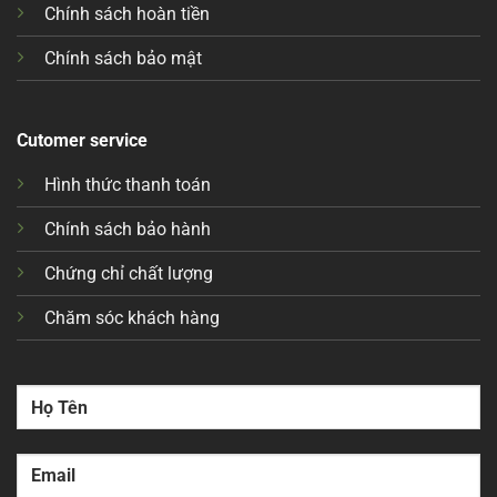
Đa dạng kết nối:
Đừng nghĩ giá rẻ thì bị cắt bớt cổng. Mặc
Chính sách hoàn tiền
định các dòng công nghiệp của Xprinter đều trang bị USB
2.0. Rất nhiều mã tích hợp sẵn
LAN (Ethernet)
để in từ xa
Chính sách bảo mật
qua mạng nội bộ, hoặc Serial (RS-232) để cắm thẳng vào
cân điện tử công nghiệp.
Cutomer service
Đặc quyền khi mua hàng tại hệ sinh thái Xprinter.vn
Hình thức thanh toán
Mua máy in tại
Xprinter.vn
– Kênh phân phối chuyên biệt,
bạn nhận được đặc quyền mà các trang thương mại điện
Chính sách bảo hành
tử trôi nổi không thể có:
Chứng chỉ chất lượng
100% Chính hãng – Đủ CO/CQ:
Bàn giao đầy đủ giấy tờ
Chăm sóc khách hàng
nhập khẩu cho kế toán và phòng mua hàng giải trình thuế.
Bảo hành đầu in 6 tháng (Hoặc 30km giấy):
Cam kết 1 đổi
1 nếu lỗi do nhà sản xuất. Đầu in thay thế luôn có sẵn
trong kho, không phải chờ đợi order từ nước ngoài (mất 2-3
tuần như các hãng khác).
Setup tận xưởng – Cầm tay chỉ việc:
Kỹ sư Xprinter.vn hỗ