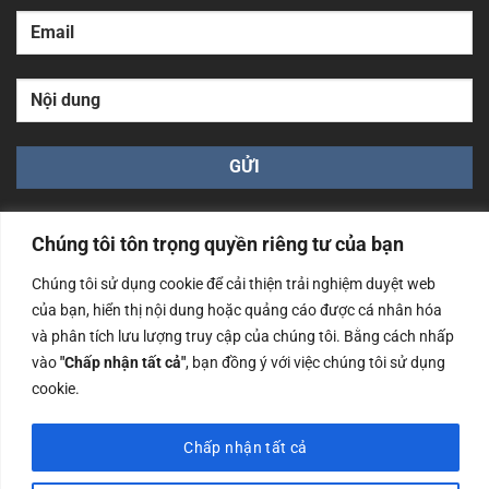
Chúng tôi tôn trọng quyền riêng tư của bạn
Chúng tôi sử dụng cookie để cải thiện trải nghiệm duyệt web
của bạn, hiển thị nội dung hoặc quảng cáo được cá nhân hóa
Công ty TNHH Nam Bình Xương - Số ĐKKD: 0108783483
và phân tích lưu lượng truy cập của chúng tôi. Bằng cách nhấp
cấp ngày 14/06/2019 bởi Sở Kế Hoạch và Đầu Tư Tp. Hà
Nội
vào
"Chấp nhận tất cả"
, bạn đồng ý với việc chúng tôi sử dụng
cookie.
Copyrights @2023 Nam Binh Xuong. All Rights Reserved
Chấp nhận tất cả