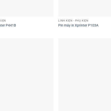
KIỆN
LINH KIỆN - PHỤ KIỆN
nter P441B
Pin máy in Xprinter P103A