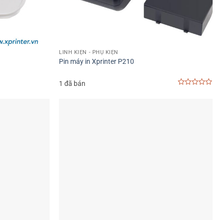
LINH KIỆN - PHỤ KIỆN
Pin máy in Xprinter P210
1 đã bán
0
out
of
5