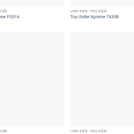
KIỆN
LINH KIỆN - PHỤ KIỆN
nter P201A
Trục Roller Xprinter T435B
KIỆN
LINH KIỆN - PHỤ KIỆN