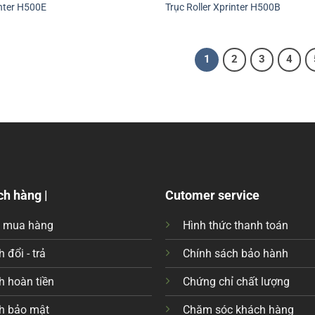
inter H500E
Trục Roller Xprinter H500B
1
2
3
4
ch hàng |
Cutomer service
c mua hàng
Hình thức thanh toán
 đổi - trả
Chính sách bảo hành
h hoàn tiền
Chứng chỉ chất lượng
h bảo mật
Chăm sóc khách hàng