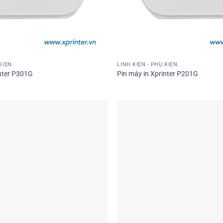
KIỆN
LINH KIỆN - PHỤ KIỆN
inter P301G
Pin máy in Xprinter P201G