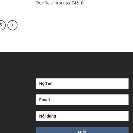
Trục Roller Xprinter T451B
5