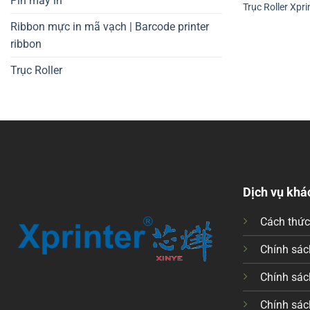
Pin máy in
Trục Roller Xpr
Ribbon mực in mã vạch | Barcode printer
ribbon
Trục Roller
Dịch vụ khá
Cách thứ
Chính sách
Chính sác
Chính sác