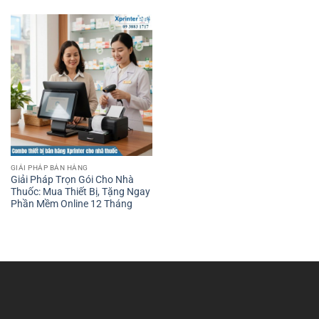
mềm 1 năm
TẶNG MIỄN PHÍ Phần mềm quản lý bán hàng online trong
12 tháng
, bao gồm:
Bán hàng tại quầy & bán hàng online
Quản lý kho – xuất nhập – tồn
Quản lý đơn hàng, công nợ, thu chi
GIẢI PHÁP BÁN HÀNG
Giải Pháp Trọn Gói Cho Nhà
Quản lý khách hàng – phân nhóm – tích điểm
Thuốc: Mua Thiết Bị, Tặng Ngay
Phần Mềm Online 12 Tháng
Xem báo cáo realtime trên điện thoại
Hỗ trợ đa chi nhánh
👉 Bạn chỉ cần mua
thiết bị
, phần mềm đã
bao trọn 1 năm
,
không mất phí khởi tạo hay phí ẩn.