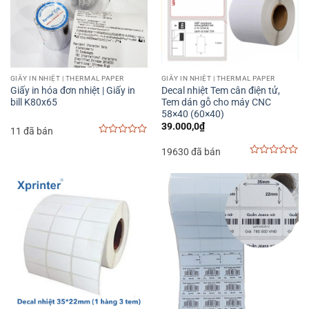
GIẤY IN NHIỆT | THERMAL PAPER
GIẤY IN NHIỆT | THERMAL PAPER
Giấy in hóa đơn nhiệt | Giấy in
Decal nhiệt Tem cân điện tử,
bill K80x65
Tem dán gỗ cho máy CNC
58×40 (60×40)
39.000,0
₫
11 đã bán
0
19630 đã bán
out
of
0
5
out
of
5