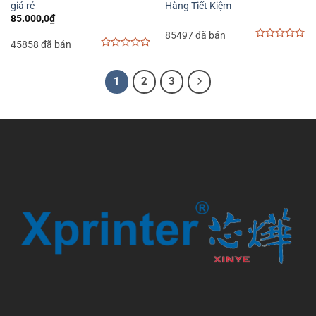
giá rẻ
Hàng Tiết Kiệm
85.000,0
₫
85497 đã bán
45858 đã bán
0
0
out
out
of
of
5
1
2
3
5