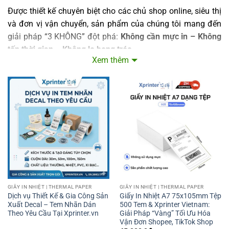
Được thiết kế chuyên biệt cho các chủ shop online, siêu thị
và đơn vị vận chuyển, sản phẩm của chúng tôi mang đến
giải pháp “3 KHÔNG” đột phá:
Không cần mực in – Không
tốn thời gian – Không lo bong tróc.
Xem thêm
🚀
Chốt đơn siêu tốc:
Chuyên cung cấp
giấy in mã vận đơn
bóc dán trực tiếp, bám dính cực chắc trên mọi bề mặt
thùng carton, túi nilon.
📦
Tương thích hoàn hảo:
Dòng
giấy in đơn hàng
chuẩn
kích thước (100x150mm, 58mm, 80mm…) đáp ứng 100%
tiêu chuẩn của Shopee, TikTok Shop, GHTK, Viettel Post và
các phần mềm quản lý bán hàng.
💎
Chất lượng đỉnh cao:
Công nghệ phủ nhiệt cao cấp giúp
bản in sắc nét, chống nước, chống xước và lưu trữ lâu dài.
GIẤY IN NHIỆT | THERMAL PAPER
GIẤY IN NHIỆT | THERMAL PAPER
Dịch vụ Thiết Kế & Gia Công Sản
Giấy In Nhiệt A7 75x105mm Tệp
Xuất Decal – Tem Nhãn Dán
500 Tem & Xprinter Vietnam:
🔥 Ưu Đãi Đặc Biệt Khi Mua Hàng Hôm Nay!
Theo Yêu Cầu Tại Xprinter.vn
Giải Pháp “Vàng” Tối Ưu Hóa
Vận Đơn Shopee, TikTok Shop
Đừng để việc đóng gói làm chậm tiến độ kinh doanh của