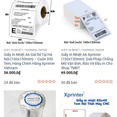
5
GIẤY IN NHIỆT | THERMAL PAPER
GIẤY IN NHIỆT | THERMAL PAPER
Giấy In Nhiệt A6 Giá Rẻ Tại Hà
Giấy In Nhiệt A6 Xprinter
Nội (100x150mm) – Cuộn 350
(100x150mm): Giải Pháp Chống
Tem, Hàng Chính Hãng Xprinter
Mờ Vận Đơn, Bảo Vệ Đầu In Cho
Vietnam
Shop TMĐT
56.000,0
₫
69.000,0
₫
24 đã bán
30 đã bán
0
0
out
out
of
of
5
5