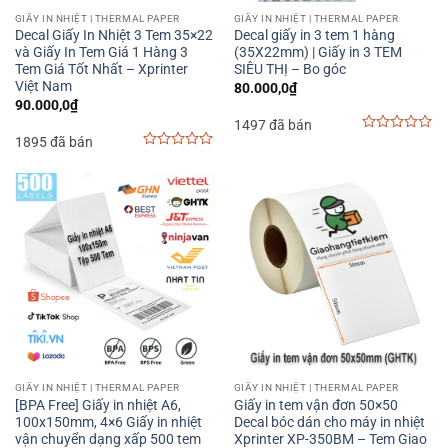
GIẤY IN NHIỆT | THERMAL PAPER
GIẤY IN NHIỆT | THERMAL PAPER
Decal Giấy In Nhiệt 3 Tem 35×22
Decal giấy in 3 tem 1 hàng
và Giấy In Tem Giá 1 Hàng 3
(35X22mm) | Giấy in 3 TEM
Tem Giá Tốt Nhất – Xprinter
SIÊU THỊ – Bo góc
Việt Nam
80.000,0
₫
90.000,0
₫
1497 đã bán
1895 đã bán
0
out
0
of
out
5
of
5
GIẤY IN NHIỆT | THERMAL PAPER
GIẤY IN NHIỆT | THERMAL PAPER
[BPA Free] Giấy in nhiệt A6,
Giấy in tem vận đơn 50×50
100x150mm, 4×6 Giấy in nhiệt
Decal bóc dán cho máy in nhiệt
vận chuyển dạng xấp 500 tem
Xprinter XP-350BM – Tem Giao