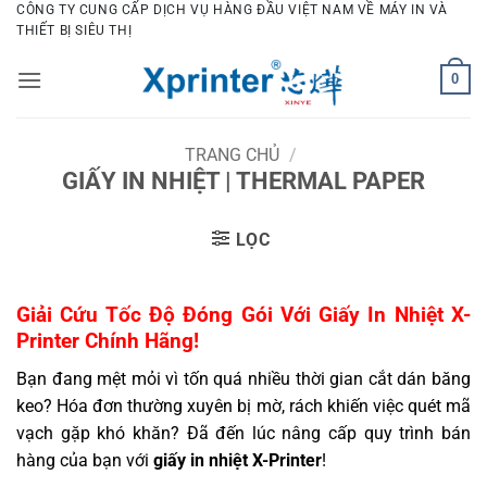
Bỏ
CÔNG TY CUNG CẤP DỊCH VỤ HÀNG ĐẦU VIỆT NAM VỀ MÁY IN VÀ
THIẾT BỊ SIÊU THỊ
qua
nội
0
dung
TRANG CHỦ
/
GIẤY IN NHIỆT | THERMAL PAPER
LỌC
Giải Cứu Tốc Độ Đóng Gói Với Giấy In Nhiệt X-
Printer Chính Hãng!
Bạn đang mệt mỏi vì tốn quá nhiều thời gian cắt dán băng
keo? Hóa đơn thường xuyên bị mờ, rách khiến việc quét mã
vạch gặp khó khăn? Đã đến lúc nâng cấp quy trình bán
hàng của bạn với
giấy in nhiệt X-Printer
!