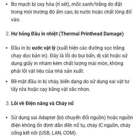
Bo mạch bị oxy hóa (rỉ sét), mốc xanh/trắng do đặt
trong môi trường độ ẩm cao, bị nước hoặc chất lỏng đổ
vào.
Hư hỏng Đầu in nhiệt (Thermal Printhead Damage)
Đầu in bị
xước vật lý
(xuất hiện các đường sọc trắng
chạy dọc bản in). Đây là lỗi do bụi bẩn, dị vật hoặc sử
dụng giấy in nhám kém chất lượng mài mòn, không
phải lỗi vật liệu của nhà sản xuất.
Bề mặt đầu in bị cháy, biến dạng do sử dụng sai vật tư
tẩy rửa hoặc cạy bằng vật sắc nhọn.
Lỗi về Điện năng và Cháy nổ
Sử dụng sai Adapter (bộ chuyển đổi nguồn) hoặc nguồn
điện không ổn định dẫn đến nổ tụ, cháy IC nguồn, cháy
cổng kết nối (USB, LAN, COM).