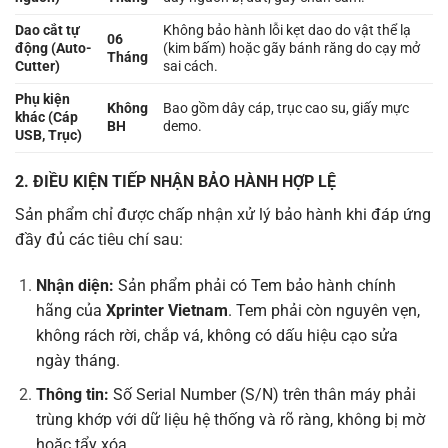
Dao cắt tự
Không bảo hành lỗi kẹt dao do vật thể lạ
0
6
động (Auto-
(kim bấm) hoặc gãy bánh răng do cạy mở
Tháng
Cutter)
sai cách.
Phụ kiện
Không
Bao gồm dây cáp, trục cao su, giấy mực
khác (Cáp
BH
demo.
USB, Trục)
2. ĐIỀU KIỆN TIẾP NHẬN BẢO HÀNH HỢP LỆ
Sản phẩm chỉ được chấp nhận xử lý bảo hành khi đáp ứng
đầy đủ các tiêu chí sau:
Nhận diện:
Sản phẩm phải có Tem bảo hành chính
hãng của
Xprinter Vietnam
. Tem phải còn nguyên vẹn,
không rách rời, chắp vá, không có dấu hiệu cạo sửa
ngày tháng.
Thông tin:
Số Serial Number (S/N) trên thân máy phải
trùng khớp với dữ liệu hệ thống và rõ ràng, không bị mờ
hoặc tẩy xóa.