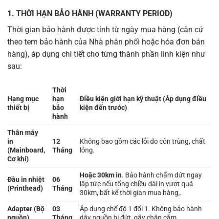
1. THỜI HẠN BẢO HÀNH (WARRANTY PERIOD)
Thời gian bảo hành được tính từ ngày mua hàng (căn cứ
theo tem bảo hành của Nhà phân phối hoặc hóa đơn bán
hàng), áp dụng chi tiết cho từng thành phần linh kiện như
sau:
Thời
Hạng mục
hạn
Điều kiện giới hạn kỹ thuật (Áp dụng điều
thiết bị
bảo
kiện đến trước)
hành
Thân máy
in
12
Không bao gồm các lỗi do côn trùng, chất
(Mainboard,
Tháng
lỏng.
Cơ khí)
Hoặc 30km in
. Bảo hành chấm dứt ngay
Đầu in nhiệt
06
lập tức nếu tổng chiều dài in vượt quá
(Printhead)
Tháng
30km, bất kể thời gian mua hàng,.
Adapter (Bộ
03
Áp dụng chế độ 1 đổi 1. Không bảo hành
nguồn)
Tháng
dây nguồn bị đứt, gãy chân cắm.