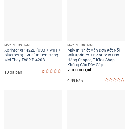
MÁY IN ĐƠN HÀNG
MÁY IN ĐƠN HÀNG
Xprinter XP-422B (USB + WIFI +
Máy In Nhiệt Vận Đơn Kết Nối
Bluetooth): “Vua” In Đơn Hàng
Wifi Xprinter XP-480B: In Đơn
Mới Thay Thế XP-420B
Hàng Shopee, TikTok Shop
Không Cần Dây Cáp
2.100.000,0
₫
10 đã bán
0
9 đã bán
out
of
0
5
out
of
5