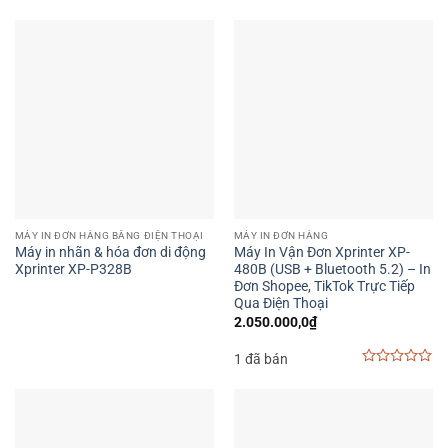
đơn hàng chính hãng
từ các thương hiệu uy tín như
Xprinter, Gprinter, HPRT, Godex… với đa dạng mức giá, phù
hợp cho cả cá nhân lẫn cửa hàng kinh doanh chuyên
nghiệp.
👉 Khám phá ngay các sản phẩm bên dưới để chọn cho
mình chiếc
máy in đơn hàng điện thoại
phù hợp nhất!
👉 Hoặc tham khảo ngay bài viết
Tất tần tật về máy in đơn
MÁY IN ĐƠN HÀNG BẰNG ĐIỆN THOẠI
MÁY IN ĐƠN HÀNG
hàng bằng điện thoại
để có thêm thông tin
Máy in nhãn & hóa đơn di động
Máy In Vận Đơn Xprinter XP-
Xprinter XP-P328B
480B (USB + Bluetooth 5.2) – In
Đơn Shopee, TikTok Trực Tiếp
Download Drive
Video
Categories
Qua Điện Thoại
2.050.000,0
₫
1 đã bán
0
out
of
5