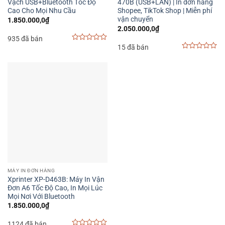
Vạch USB+Bluetooth Tốc Độ
470B (USB+LAN) | In đơn hàng
Cao Cho Mọi Nhu Cầu
Shopee, TikTok Shop | Miễn phí
vận chuyển
1.850.000,0
₫
2.050.000,0
₫
935 đã bán
15 đã bán
0
out
0
of
out
5
of
5
MÁY IN ĐƠN HÀNG
Xprinter XP-D463B: Máy In Vận
Đơn A6 Tốc Độ Cao, In Mọi Lúc
Mọi Nơi Với Bluetooth
1.850.000,0
₫
1124 đã bán