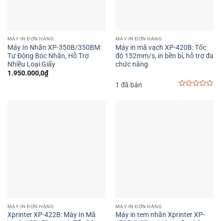
MÁY IN ĐƠN HÀNG
MÁY IN ĐƠN HÀNG
Máy In Nhãn XP-350B/350BM:
Máy in mã vạch XP-420B: Tốc
Tự Động Bóc Nhãn, Hỗ Trợ
độ 152mm/s, in bền bỉ, hỗ trợ đa
Nhiều Loại Giấy
chức năng
1.950.000,0
₫
1 đã bán
0
out
of
5
MÁY IN ĐƠN HÀNG
MÁY IN ĐƠN HÀNG
Xprinter XP-422B: Máy In Mã
Máy in tem nhãn Xprinter XP-