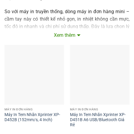
So với máy in truyền thống, dòng máy in đơn hàng mini –
cầm tay này có thiết kế nhỏ gọn, in nhiệt không cần mực,
tốc độ in nhanh và chi phí sử dụng thấp. Đây là lựa chọn lý
tưởng để tiết kiệm thời gian xử lý đơn, giảm sai sót và
Xem thêm
nâng cao hiệu quả bán hàng.
MÁY IN ĐƠN HÀNG
MÁY IN ĐƠN HÀNG
Máy In Tem Nhãn Xprinter XP-
Máy In Tem Nhãn Xprinter XP-
D452B (152mm/s, 4 Inch)
D451B A6 USB/Bluetooth Giá
Rẻ
Tại danh mục này,
Xprinter.vn
mang đến nhiều mẫu
máy in