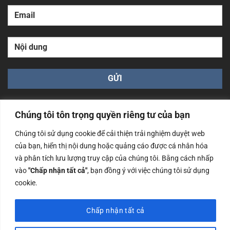
Chúng tôi tôn trọng quyền riêng tư của bạn
Chúng tôi sử dụng cookie để cải thiện trải nghiệm duyệt web
của bạn, hiển thị nội dung hoặc quảng cáo được cá nhân hóa
Công ty TNHH Nam Bình Xương - Số ĐKKD: 0108783483
và phân tích lưu lượng truy cập của chúng tôi. Bằng cách nhấp
cấp ngày 14/06/2019 bởi Sở Kế Hoạch và Đầu Tư Tp. Hà
Nội
vào
"Chấp nhận tất cả"
, bạn đồng ý với việc chúng tôi sử dụng
cookie.
Copyrights @2023 Nam Binh Xuong. All Rights Reserved
Chấp nhận tất cả