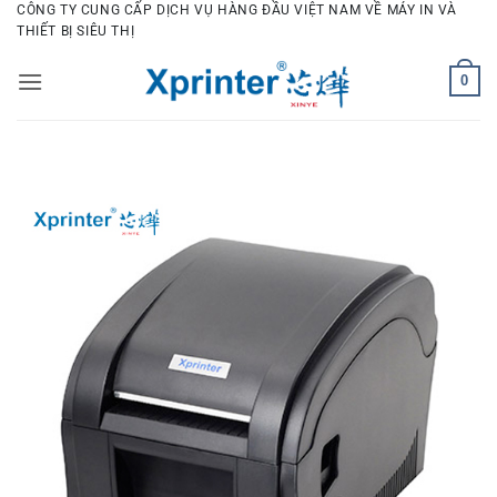
Bỏ
CÔNG TY CUNG CẤP DỊCH VỤ HÀNG ĐẦU VIỆT NAM VỀ MÁY IN VÀ
THIẾT BỊ SIÊU THỊ
qua
nội
0
dung