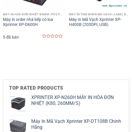
MÁY IN HÓA ĐƠN NHIỆT 80MM | POS PRINTER 80MM
MÁY IN TEM NHÃN MÃ VẠCH | LABEL BARCODE PRINTER
Máy in order nhà bếp có loa
Máy In Mã Vạch Xprinter XP-
Xprinter XP-D600H
H400B (203DPI, USB)
5 đã bán
0
out
of
5
TOP RATED PRODUCTS
XPRINTER XP-N260H MÁY IN HÓA ĐƠN
NHIỆT (K80, 260MM/S)
Máy In Mã Vạch Xprinter XP-DT108B Chính
Hãng