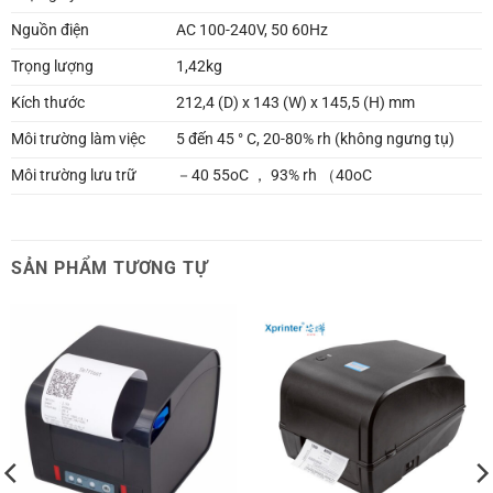
Nguồn điện
AC 100-240V, 50 60Hz
Trọng lượng
1,42kg
Kích thước
212,4 (D) x 143 (W) x 145,5 (H) mm
Môi trường làm việc
5 đến 45 ° C, 20-80% rh (không ngưng tụ)
Môi trường lưu trữ
－40 55oC ， 93% rh （40oC
SẢN PHẨM TƯƠNG TỰ