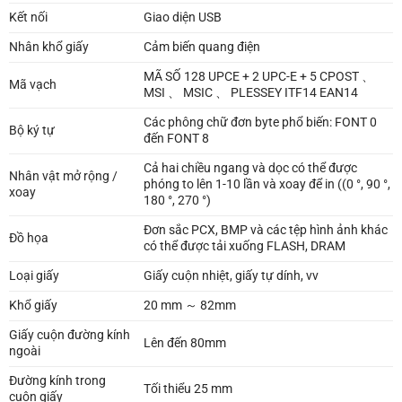
Kết nối
Giao diện USB
Nhân khổ giấy
Cảm biến quang điện
MÃ SỐ 128 UPCE + 2 UPC-E + 5 CPOST 、
Mã vạch
MSI 、 MSIC 、 PLESSEY ITF14 EAN14
Các phông chữ đơn byte phổ biến: FONT 0
Bộ ký tự
đến FONT 8
Cả hai chiều ngang và dọc có thể được
Nhân vật mở rộng /
phóng to lên 1-10 lần và xoay để in ((0 °, 90 °,
xoay
180 °, 270 °)
Đơn sắc PCX, BMP và các tệp hình ảnh khác
Đồ họa
có thể được tải xuống FLASH, DRAM
Loại giấy
Giấy cuộn nhiệt, giấy tự dính, vv
Khổ giấy
20 mm ～ 82mm
Giấy cuộn đường kính
Lên đến 80mm
ngoài
Đường kính trong
Tối thiểu 25 mm
cuộn giấy