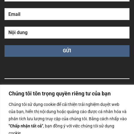
Chúng tôi tôn trọng quyền riêng tư của bạn
Công ty TNHH Nam Bình Xương - Số ĐKKD: 0108783483
cấp ngày 14/06/2019 bởi Sở Kế Hoạch và Đầu Tư Tp. Hà
Nội
Chúng tôi sử dụng cookie để cải thiện trải nghiệm duyệt web
của bạn, hiển thị nội dung hoặc quảng cáo được cá nhân hóa và
Copyrights @2023 Nam Binh Xuong. All Rights Reserved
phân tích lưu lượng truy cập của chúng tôi. Bằng cách nhấp vào
"Chấp nhận tất cả"
, bạn đồng ý với việc chúng tôi sử dụng
cookie.