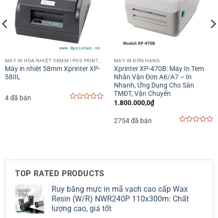
MÁY IN HÓA NHIỆT 58MM | POS PRINTER 58MM
MÁY IN ĐƠN HÀNG
Máy in nhiệt 58mm Xprinter XP-
Xprinter XP-470B: Máy In Tem
58IIL
Nhãn Vận Đơn A6/A7 – In
Nhanh, Ứng Dụng Cho Sàn
TMĐT, Vận Chuyển
4 đã bán
1.800.000,0
₫
0
out
of
2754 đã bán
5
0
out
of
5
TOP RATED PRODUCTS
Ruy băng mực in mã vạch cao cấp Wax
Resin (W/R) NWR240P 110x300m: Chất
lượng cao, giá tốt