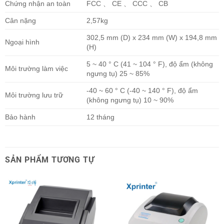
Chứng nhận an toàn
FCC 、 CE 、 CCC 、 CB
Cân nặng
2,57kg
302,5 mm (D) x 234 mm (W) x 194,8 mm
Ngoại hình
(H)
5 ~ 40 ° C (41 ~ 104 ° F), độ ẩm (không
Môi trường làm việc
ngưng tụ) 25 ~ 85%
-40 ~ 60 ° C (-40 ~ 140 ° F), độ ẩm
Môi trường lưu trữ
(không ngưng tụ) 10 ~ 90%
Bảo hành
12 tháng
SẢN PHẨM TƯƠNG TỰ