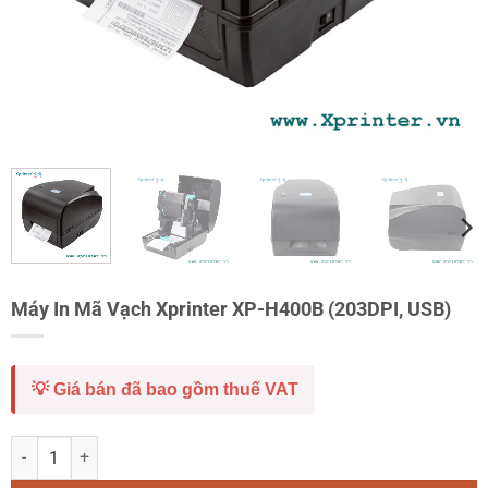
Máy In Mã Vạch Xprinter XP-H400B (203DPI, USB)
💡 Giá bán đã bao gồm thuế VAT
Máy In Mã Vạch Xprinter XP-H400B (203DPI, USB) số lượng