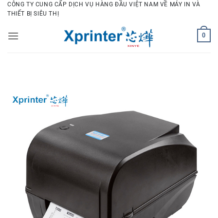
Bỏ
CÔNG TY CUNG CẤP DỊCH VỤ HÀNG ĐẦU VIỆT NAM VỀ MÁY IN VÀ
THIẾT BỊ SIÊU THỊ
qua
nội
0
dung