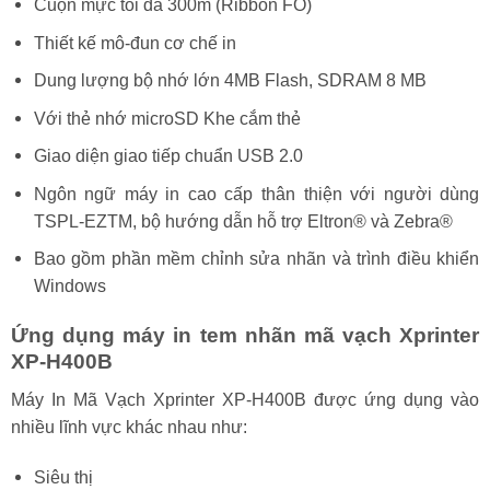
Cuộn mực tối đa 300m (Ribbon FO)
Thiết kế mô-đun cơ chế in
Dung lượng bộ nhớ lớn 4MB Flash, SDRAM 8 MB
Với thẻ nhớ microSD Khe cắm thẻ
Giao diện giao tiếp chuẩn USB 2.0
Ngôn ngữ máy in cao cấp thân thiện với người dùng
TSPL-EZTM, bộ hướng dẫn hỗ trợ Eltron® và Zebra®
Bao gồm phần mềm chỉnh sửa nhãn và trình điều khiển
Windows
Ứng dụng máy in tem nhãn mã vạch Xprinter
XP-H400B
Máy In Mã Vạch Xprinter XP-H400B được ứng dụng vào
nhiều lĩnh vực khác nhau như:
Siêu thị