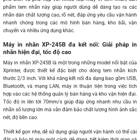
phẩm tem nhãn này giúp người dùng dễ dàng tạo ra các
nhãn dán chất lượng cao, rõ nét, đáp ứng yêu cầu vận hành
nhanh chóng trong các mô hình bán hàng, kho bãi, vận
chuyển và nhiều ứng dụng khác.
Máy in nhãn XP-245B đa kết nối: Giải pháp in
nhãn hiện đại, tốc độ cao
Máy in nhãn XP-245B là một trong những model nổi bật của
Xprinter, được thiết kế đặc biệt cho dòng tem nhãn kích
thước 2/3 inch. Với khả năng kết nối đa dạng bao gồm USB,
Bluetooth, và mạng LAN, máy in thuận tiện trong việc tích
hợp vào các hệ thống quản lý bán hàng và kho vận hiện đại.
Tốc độ in lên tới 70mm/s giúp đáp ứng nhanh nhu cầu in
nhãn số lượng lớn mà vẫn đảm bảo chất lượng hình ảnh sắc
nét, độ bền cao.
Thiết kế gọn nhẹ, dễ sử dụng giúp người vận hành có thể cài
đặt và bảo trì máy một cách dễ dàng, tiết kiệm thời gian và