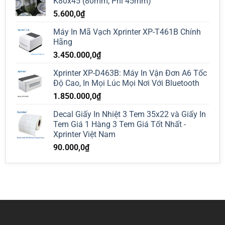
K80x45 (80mm, Phi 45mm)
5.600,0
₫
Máy In Mã Vạch Xprinter XP-T461B Chính
Hãng
3.450.000,0
₫
Xprinter XP-D463B: Máy In Vận Đơn A6 Tốc
Độ Cao, In Mọi Lúc Mọi Nơi Với Bluetooth
1.850.000,0
₫
Decal Giấy In Nhiệt 3 Tem 35x22 và Giấy In
Tem Giá 1 Hàng 3 Tem Giá Tốt Nhất -
Xprinter Việt Nam
90.000,0
₫