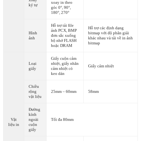
xoay in theo
ký tự
góc 0°, 90°,
180°, 270°
Hỗ trợ tải file
Hỗ trợ các định dạng
ảnh PCX, BMP
Hình
bitmap với độ phân giải
đơn sắc xuống
ảnh
khác nhau và tải về in ảnh
bộ nhớ FLASH
bitmap
hoặc DRAM
Giấy cuộn cảm
Loại
nhiệt, giấy nhãn
Giấy cảm nhiệt
giấy
cảm nhiệt có
keo dán
Chiều
rộng
25mm – 60mm
58mm
vật liệu
Đường
kính
Vật
ngoài
Tối đa 80mm
liệu in
cuộn
giấy