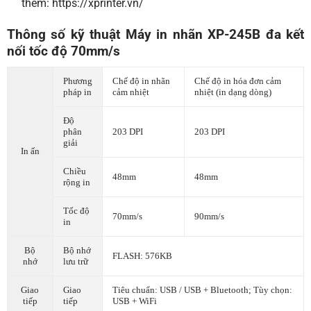
thêm:
https://xprinter.vn/
Thông số kỹ thuật Máy in nhãn XP-245B đa kết
nối tốc độ 70mm/s
Phương
Chế độ in nhãn
Chế độ in hóa đơn cảm
pháp in
cảm nhiệt
nhiệt (in dạng dòng)
Độ
phân
203 DPI
203 DPI
giải
In ấn
Chiều
48mm
48mm
rộng in
Tốc độ
70mm/s
90mm/s
in
Bộ
Bộ nhớ
FLASH: 576KB
nhớ
lưu trữ
Giao
Giao
Tiêu chuẩn: USB / USB + Bluetooth; Tùy chọn:
tiếp
tiếp
USB + WiFi