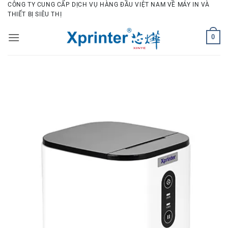
Bỏ
CÔNG TY CUNG CẤP DỊCH VỤ HÀNG ĐẦU VIỆT NAM VỀ MÁY IN VÀ
THIẾT BỊ SIÊU THỊ
qua
nội
0
dung