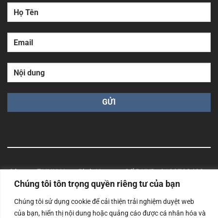
Công ty TNHH Nam Bình Xương - Số ĐKKD: 0108783483
cấp ngày 14/06/2019 bởi Sở Kế Hoạch và Đầu Tư Tp. Hà
Chúng tôi tôn trọng quyền riêng tư của bạn
Nội
Chúng tôi sử dụng cookie để cải thiện trải nghiệm duyệt web
Copyrights @2023 Nam Binh Xuong. All Rights Reserved
của bạn, hiển thị nội dung hoặc quảng cáo được cá nhân hóa và