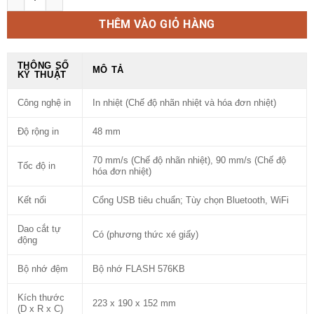
THÊM VÀO GIỎ HÀNG
THÔNG SỐ
MÔ TẢ
KỸ THUẬT
Công nghệ in
In nhiệt (Chế độ nhãn nhiệt và hóa đơn nhiệt)
Độ rộng in
48 mm
70 mm/s (Chế độ nhãn nhiệt), 90 mm/s (Chế độ
Tốc độ in
hóa đơn nhiệt)
Kết nối
Cổng USB tiêu chuẩn; Tùy chọn Bluetooth, WiFi
Dao cắt tự
Có (phương thức xé giấy)
động
Bộ nhớ đệm
Bộ nhớ FLASH 576KB
Kích thước
223 x 190 x 152 mm
(D x R x C)