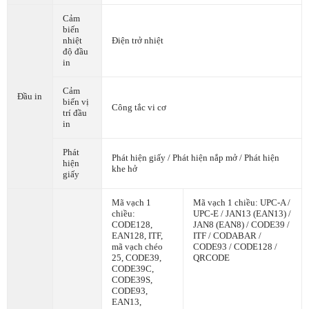
Cảm
biến
nhiệt
Điện trở nhiệt
độ đầu
in
Cảm
Đầu in
biến vị
Công tắc vi cơ
trí đầu
in
Phát
Phát hiện giấy / Phát hiện nắp mở / Phát hiện
hiện
khe hở
giấy
Mã vạch 1
Mã vạch 1 chiều: UPC-A /
chiều:
UPC-E / JAN13 (EAN13) /
CODE128,
JAN8 (EAN8) / CODE39 /
EAN128, ITF,
ITF / CODABAR /
mã vạch chéo
CODE93 / CODE128 /
25, CODE39,
QRCODE
CODE39C,
CODE39S,
CODE93,
EAN13,