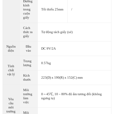
Đường
kính
trong
Tối thiểu 25mm
/
cuộn
giấy
Cách
thức ra
Tự động tách giấy (xé)
giấy
Nguồn
Đầu
DC 9V/2A
điện
vào
Trọng
0.57kg
lượng
Tính
chất
vật lý
Kích
223(D) x 190(R) x 152(C) mm
thước
Môi
trường
0～45℃, 10－80% độ ẩm tương đối (không
làm
ngưng tụ)
Yêu
việc
cầu
môi
trường
Môi