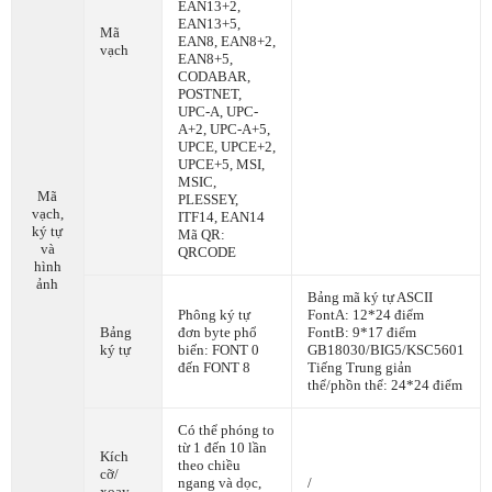
EAN13+2,
EAN13+5,
Mã
EAN8, EAN8+2,
vạch
EAN8+5,
CODABAR,
POSTNET,
UPC-A, UPC-
A+2, UPC-A+5,
UPCE, UPCE+2,
UPCE+5, MSI,
MSIC,
Mã
PLESSEY,
vạch,
ITF14, EAN14
ký tự
Mã QR:
và
QRCODE
hình
ảnh
Bảng mã ký tự ASCII
Phông ký tự
FontA: 12*24 điểm
Bảng
đơn byte phổ
FontB: 9*17 điểm
ký tự
biến: FONT 0
GB18030/BIG5/KSC5601
đến FONT 8
Tiếng Trung giản
thể/phồn thể: 24*24 điểm
Có thể phóng to
từ 1 đến 10 lần
Kích
theo chiều
cỡ/
ngang và dọc,
/
xoay