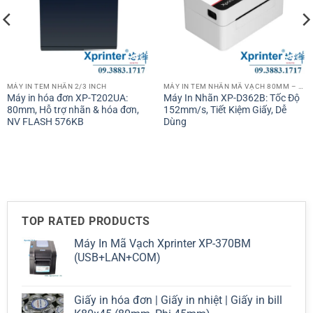
MÁY IN TEM NHÃN 2/3 INCH
MÁY IN TEM NHÃN MÃ VẠCH 80MM – 3 INCH
Máy in hóa đơn XP-T202UA:
Máy In Nhãn XP-D362B: Tốc Độ
80mm, Hỗ trợ nhãn & hóa đơn,
152mm/s, Tiết Kiệm Giấy, Dễ
NV FLASH 576KB
Dùng
TOP RATED PRODUCTS
Máy In Mã Vạch Xprinter XP-370BM
(USB+LAN+COM)
Giấy in hóa đơn | Giấy in nhiệt | Giấy in bill