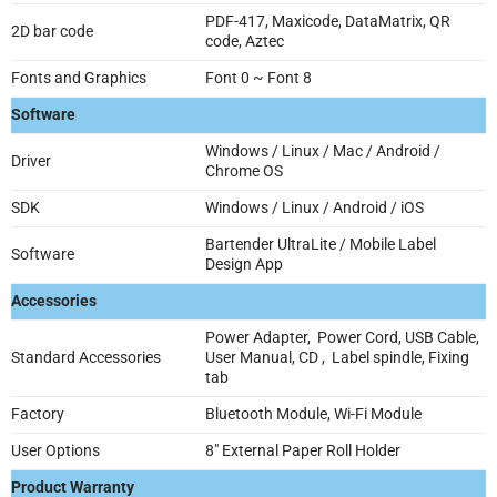
PDF-417, Maxicode, DataMatrix, QR
2D bar code
code, Aztec
Fonts and Graphics
Font 0 ~ Font 8
Software
Windows / Linux / Mac / Android /
Driver
Chrome OS
SDK
Windows / Linux / Android / iOS
Bartender UltraLite / Mobile Label
Software
Design App
Accessories
Power Adapter, Power Cord, USB Cable,
Standard Accessories
User Manual, CD , Label spindle, Fixing
tab
Factory
Bluetooth Module, Wi-Fi Module
User Options
8″ External Paper Roll Holder
Product Warranty