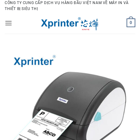
Bỏ
CÔNG TY CUNG CẤP DỊCH VỤ HÀNG ĐẦU VIỆT NAM VỀ MÁY IN VÀ
THIẾT BỊ SIÊU THỊ
qua
nội
0
dung