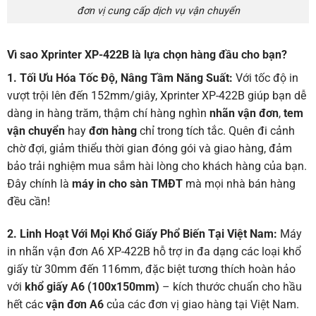
đơn vị cung cấp dịch vụ vận chuyển
Vì sao Xprinter XP-422B là lựa chọn hàng đầu cho bạn?
1. Tối Ưu Hóa Tốc Độ, Nâng Tầm Năng Suất:
Với tốc độ in
vượt trội lên đến 152mm/giây, Xprinter XP-422B giúp bạn dễ
dàng in hàng trăm, thậm chí hàng nghìn
nhãn vận đơn
,
tem
vận chuyển
hay
đơn hàng
chỉ trong tích tắc. Quên đi cảnh
chờ đợi, giảm thiểu thời gian đóng gói và giao hàng, đảm
bảo trải nghiệm mua sắm hài lòng cho khách hàng của bạn.
Đây chính là
máy in cho sàn TMĐT
mà mọi nhà bán hàng
đều cần!
2. Linh Hoạt Với Mọi Khổ Giấy Phổ Biến Tại Việt Nam:
Máy
in nhãn vận đơn A6 XP-422B hỗ trợ in đa dạng các loại khổ
giấy từ 30mm đến 116mm, đặc biệt tương thích hoàn hảo
với
khổ giấy A6 (100x150mm)
– kích thước chuẩn cho hầu
hết các
vận đơn A6
của các đơn vị giao hàng tại Việt Nam.