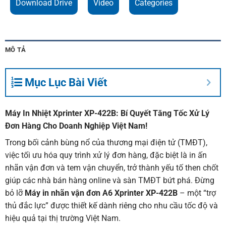
Download Drive
Video
Categories
MÔ TẢ
Mục Lục Bài Viết
Máy In Nhiệt Xprinter XP-422B: Bí Quyết Tăng Tốc Xử Lý
Đơn Hàng Cho Doanh Nghiệp Việt Nam!
Trong bối cảnh bùng nổ của thương mại điện tử (TMĐT),
việc tối ưu hóa quy trình xử lý đơn hàng, đặc biệt là in ấn
nhãn vận đơn và tem vận chuyển, trở thành yếu tố then chốt
giúp các nhà bán hàng online và sàn TMĐT bứt phá. Đừng
bỏ lỡ
Máy in nhãn vận đơn A6 Xprinter XP-422B
– một “trợ
thủ đắc lực” được thiết kế dành riêng cho nhu cầu tốc độ và
hiệu quả tại thị trường Việt Nam.