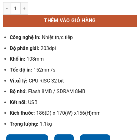
Máy In Nhiệt Xprinter XP-422B: Giải Pháp In Vận Đơn A6 Tốc Độ Cao
THÊM VÀO GIỎ HÀNG
Công nghệ in:
Nhiệt trực tiếp
Độ phân giải:
203dpi
Khổ in:
108mm
Tốc độ in:
152mm/s
Vi xử lý:
CPU RISC 32-bit
Bộ nhớ:
Flash 8MB / SDRAM 8MB
Kết nối:
USB
Kích thước:
186(D) x 170(W) x156(H)mm
Trọng lượng:
1.1kg