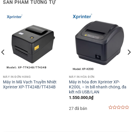
SẢN PHẨM TƯƠNG TỰ
MÁY IN ĐƠN HÀNG
MÁY IN HÓA ĐƠN
Máy In Mã Vạch Truyền Nhiệt
Máy in hóa đơn Xprinter XP-
Xprinter XP-TT424B/TT434B
K200L – In bill nhanh chóng, đa
kết nối USB/LAN
1.550.000,0
₫
27 đã bán
0
out
of
5