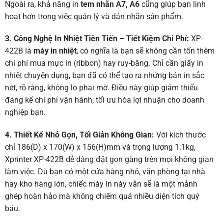
Ngoài ra, khả năng in
tem nhãn A7, A6
cũng giúp bạn linh
hoạt hơn trong việc quản lý và dán nhãn sản phẩm.
3. Công Nghệ In Nhiệt Tiên Tiến – Tiết Kiệm Chi Phí:
XP-
422B là
máy in nhiệt
, có nghĩa là bạn sẽ không cần tốn thêm
chi phí mua
mực in (ribbon)
hay ruy-băng. Chỉ cần giấy in
nhiệt chuyên dụng, bạn đã có thể tạo ra những bản in sắc
nét, rõ ràng, không lo phai mờ. Điều này giúp giảm thiểu
đáng kể chi phí vận hành, tối ưu hóa lợi nhuận cho doanh
nghiệp bạn.
4. Thiết Kế Nhỏ Gọn, Tối Giản Không Gian:
Với kích thước
chỉ 186(D) x 170(W) x 156(H)mm và trọng lượng 1.1kg,
Xprinter XP-422B dễ dàng đặt gọn gàng trên mọi không gian
làm việc. Dù bạn có một cửa hàng nhỏ, văn phòng tại nhà
hay kho hàng lớn, chiếc máy in này vẫn sẽ là một mảnh
ghép hoàn hảo mà không chiếm quá nhiều diện tích quý
báu.