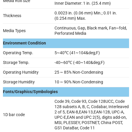
Media Roll Size
Inner Diameter: 1 in. (25.4 mm)
0.0023 in. (0.06 mm) Min.; 0.01 in.
Thickness
(0.254 mm) Max.
Continuous, Gap, Black mark, Fan~fold,
Media Types
Perforated Media
Environment Condition
Operating Temp.
5~40℃ (41~104&deg;F)
Storage Temp.
-40~60℃ (-40~140&deg;F)
Operating Humidity
25 ~ 85% Non-Condensing
Storage Humidity
10 ~ 90% Non-Condensing
Fonts/Graphics/Symbologies
Code 39, Code 93, Code 128UCC, Code
128 subsets A, B, C, Codabar, Interleaved
2 of 5, EAN-8,EAN-13,EAN-128, UPC-A,
1D bar code
UPC-E,EAN and UPC 2(5), digits add-on,
MSI, PLESSEY, POSTNET, China POST,
GS1 DataBar, Code 11