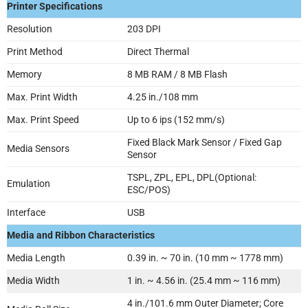
Printer Specifications
Resolution
203 DPI
Print Method
Direct Thermal
Memory
8 MB RAM / 8 MB Flash
Max. Print Width
4.25 in./108 mm
Max. Print Speed
Up to 6 ips (152 mm/s)
Fixed Black Mark Sensor / Fixed Gap
Media Sensors
Sensor
TSPL, ZPL, EPL, DPL(Optional:
Emulation
ESC/POS)
Interface
USB
Media and Ribbon Characteristics
Media Length
0.39 in. ~ 70 in. (10 mm ~ 1778 mm)
Media Width
1 in. ~ 4.56 in. (25.4 mm ~ 116 mm)
4 in./101.6 mm Outer Diameter; Core