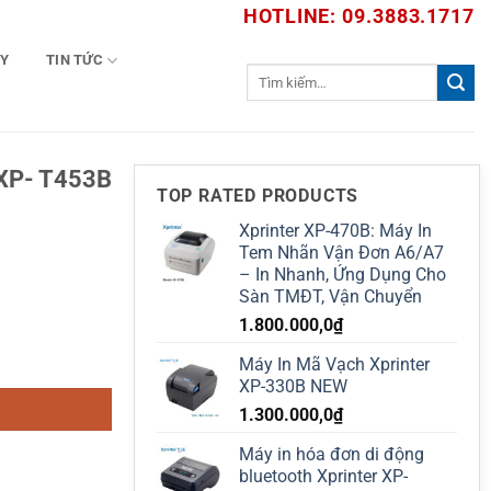
HOTLINE: 09.3883.1717
TY
TIN TỨC
Tìm
kiếm:
r XP- T453B
TOP RATED PRODUCTS
Xprinter XP-470B: Máy In
Tem Nhãn Vận Đơn A6/A7
– In Nhanh, Ứng Dụng Cho
Sàn TMĐT, Vận Chuyển
1.800.000,0
₫
ransfer Label Printer số lượng
Máy In Mã Vạch Xprinter
XP-330B NEW
1.300.000,0
₫
Máy in hóa đơn di động
bluetooth Xprinter XP-