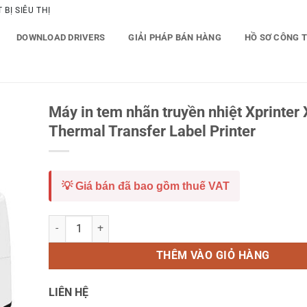
BỊ SIÊU THỊ
DOWNLOAD DRIVERS
GIẢI PHÁP BÁN HÀNG
HỒ SƠ CÔNG 
Máy in tem nhãn truyền nhiệt Xprinte
Thermal Transfer Label Printer
💡 Giá bán đã bao gồm thuế VAT
Máy in tem nhãn truyền nhiệt Xprinter XP- T453B Thermal T
THÊM VÀO GIỎ HÀNG
LIÊN HỆ