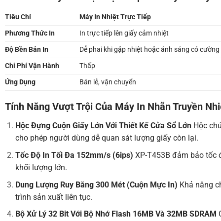
Tiêu Chí
Máy In Nhiệt Trực Tiếp
Phương Thức In
In trực tiếp lên giấy cảm nhiệt
Độ Bền Bản In
Dễ phai khi gặp nhiệt hoặc ánh sáng có cường
Chi Phí Vận Hành
Thấp
Ứng Dụng
Bán lẻ, vận chuyển
Tính Năng Vượt Trội Của Máy In Nhãn Truyền Nh
Hộc Đựng Cuộn Giấy Lớn Với Thiết Kế Cửa Sổ Lớn
Hộc chứa
cho phép người dùng dễ quan sát lượng giấy còn lại.
Tốc Độ In Tối Đa 152mm/s (6ips)
XP-T453B đảm bảo tốc độ
khối lượng lớn.
Dung Lượng Ruy Băng 300 Mét (Cuộn Mực In)
Khả năng chứ
trình sản xuất liên tục.
Bộ Xử Lý 32 Bit Với Bộ Nhớ Flash 16MB Và 32MB SDRAM
C