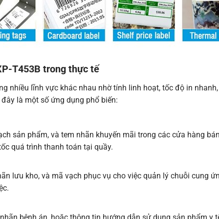
P-T453B trong thực tế
g nhiều lĩnh vực khác nhau nhờ tính linh hoạt, tốc độ in nhanh
i đây là một số ứng dụng phổ biến:
ch sản phẩm, và tem nhãn khuyến mãi trong các cửa hàng bán l
ốc quá trình thanh toán tại quầy.
ãn lưu kho, và mã vạch phục vụ cho việc quản lý chuỗi cung ứn
ệc.
 nhãn bệnh án, hoặc thông tin hướng dẫn sử dụng sản phẩm y t