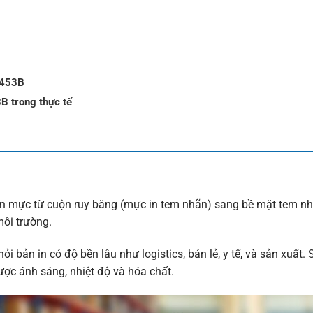
T453B
B trong thực tế
yền mực từ cuộn ruy băng (
mực in tem nhãn
) sang bề mặt tem n
môi trường.
ản in có độ bền lâu như logistics, bán lẻ, y tế, và sản xuất. S
ược ánh sáng, nhiệt độ và hóa chất.