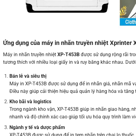
Ứng dụng của máy in nhãn truyền nhiệt
Xprinter
X
Máy in nhãn truyền nhiệt
XP-T453B
được sử dụng rộng rãi tron
tương thích với nhiều loại giấy in và ruy băng khác nhau. Dướ
Bán lẻ và siêu thị
Máy in XP-T453B được sử dụng để in nhãn giá, nhãn mã vạ
Điều này giúp cải thiện hiệu quả quản lý hàng hóa và tăng t
Kho bãi và logistics
Trong ngành kho vận, XP-T453B giúp in nhãn giao hàng, nh
nhanh và độ chính xác cao giúp tối ưu hóa quy trình làm vi
Ngành y tế và dược phẩm
XP-T453B được sử dụng để in tem nhãn trên chai lọ thuốc,