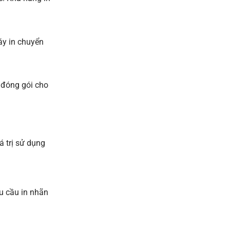
y in chuyển
 đóng gói cho
á trị sử dụng
u cầu in nhãn