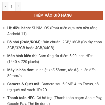
Sunmi V2s: Giải Pháp POS Bán Hàng Cầm Tay "All-In-One" Tốt Nhất H
THÊM VÀO GIỎ HÀNG
Hệ điều hành:
SUNMI OS (Phát triển dựa trên nền tảng
Android 11)
Bộ nhớ (RAM/ROM):
Bản chuẩn: 2GB/16GB (Có tùy chọn
3GB/32GB hoặc 4GB/64GB)
Màn hình hiển thị:
Cảm ứng đa điểm 5.99 inch HD+
(1440 × 720 pixels)
Máy in hóa đơn:
In nhiệt khổ 58mm, tốc độ in lên đến
80mm/s
Camera & Quét mã:
Camera sau 5.0MP Auto Focus, hỗ
trợ quét mã vạch 1D/2D
Thanh toán NFC:
Có hỗ trợ: (Thanh toán chạm Apple Pay,
Google Pay, Thẻ tín dụng)