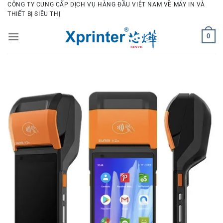
Bỏ
CÔNG TY CUNG CẤP DỊCH VỤ HÀNG ĐẦU VIỆT NAM VỀ MÁY IN VÀ
THIẾT BỊ SIÊU THỊ
qua
nội
0
dung