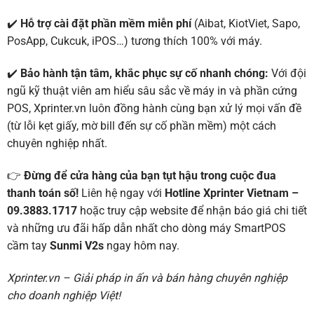
✔️
Hỗ trợ cài đặt phần mềm miễn phí
(Aibat, KiotViet, Sapo,
PosApp, Cukcuk, iPOS…) tương thích 100% với máy.
✔️
Bảo hành tận tâm, khắc phục sự cố nhanh chóng:
Với đội
ngũ kỹ thuật viên am hiểu sâu sắc về máy in và phần cứng
POS, Xprinter.vn luôn đồng hành cùng bạn xử lý mọi vấn đề
(từ lỗi kẹt giấy, mờ bill đến sự cố phần mềm) một cách
chuyên nghiệp nhất.
👉
Đừng để cửa hàng của bạn tụt hậu trong cuộc đua
thanh toán số!
Liên hệ ngay với
Hotline Xprinter
Vietnam –
09.3883.1717
hoặc truy cập website để nhận báo giá chi tiết
và những ưu đãi hấp dẫn nhất cho dòng máy SmartPOS
cầm tay
Sunmi V2s
ngay hôm nay.
Xprinter.vn – Giải pháp in ấn và bán hàng chuyên nghiệp
cho doanh nghiệp Việt!