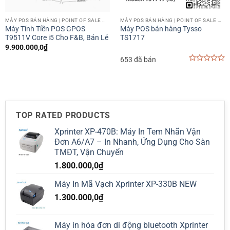
MÁY POS BÁN HÀNG | POINT OF SALE MACHINE
MÁY POS BÁN HÀNG | POINT OF SALE MACHINE
Máy Tính Tiền POS GPOS
Máy POS bán hàng Tysso
T9511V Core i5 Cho F&B, Bán Lẻ
TS1717
9.900.000,0
₫
653 đã bán
0
out
of
5
TOP RATED PRODUCTS
Xprinter XP-470B: Máy In Tem Nhãn Vận
Đơn A6/A7 – In Nhanh, Ứng Dụng Cho Sàn
TMĐT, Vận Chuyển
1.800.000,0
₫
Máy In Mã Vạch Xprinter XP-330B NEW
1.300.000,0
₫
Máy in hóa đơn di động bluetooth Xprinter