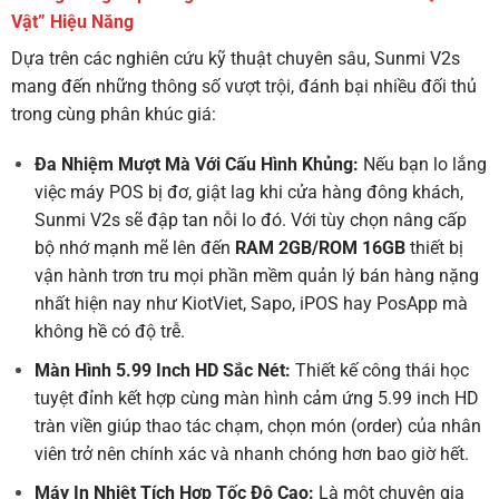
Vật” Hiệu Năng
Dựa trên các nghiên cứu kỹ thuật chuyên sâu, Sunmi V2s
mang đến những thông số vượt trội, đánh bại nhiều đối thủ
trong cùng phân khúc giá:
Đa Nhiệm Mượt Mà Với Cấu Hình Khủng:
Nếu bạn lo lắng
việc máy POS bị đơ, giật lag khi cửa hàng đông khách,
Sunmi V2s sẽ đập tan nỗi lo đó. Với tùy chọn nâng cấp
bộ nhớ mạnh mẽ lên đến
RAM 2GB/ROM 16GB
thiết bị
vận hành trơn tru mọi phần mềm quản lý bán hàng nặng
nhất hiện nay như KiotViet, Sapo, iPOS hay PosApp mà
không hề có độ trễ.
Màn Hình 5.99 Inch HD Sắc Nét:
Thiết kế công thái học
tuyệt đỉnh kết hợp cùng màn hình cảm ứng 5.99 inch HD
tràn viền giúp thao tác chạm, chọn món (order) của nhân
viên trở nên chính xác và nhanh chóng hơn bao giờ hết.
Máy In Nhiệt Tích Hợp Tốc Độ Cao:
Là một chuyên gia