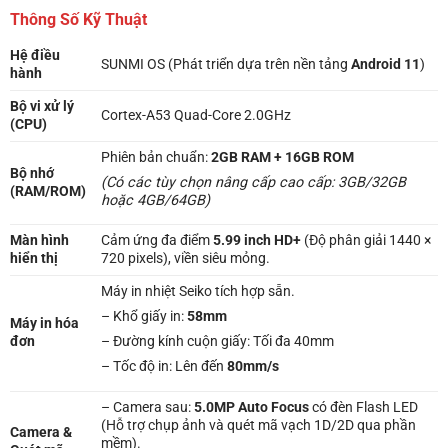
Thông Số Kỹ Thuật
Hệ điều
SUNMI OS (Phát triển dựa trên nền tảng
Android 11
)
hành
Bộ vi xử lý
Cortex-A53 Quad-Core 2.0GHz
(CPU)
Phiên bản chuẩn:
2GB RAM + 16GB ROM
Bộ nhớ
(Có các tùy chọn nâng cấp cao cấp: 3GB/32GB
(RAM/ROM)
hoặc 4GB/64GB)
Màn hình
Cảm ứng đa điểm
5.99 inch HD+
(Độ phân giải 1440 ×
hiển thị
720 pixels), viền siêu mỏng.
Máy in nhiệt Seiko tích hợp sẵn.
– Khổ giấy in:
58mm
Máy in hóa
đơn
– Đường kính cuộn giấy: Tối đa 40mm
– Tốc độ in: Lên đến
80mm/s
– Camera sau:
5.0MP Auto Focus
có đèn Flash LED
(Hỗ trợ chụp ảnh và quét mã vạch 1D/2D qua phần
Camera &
mềm).