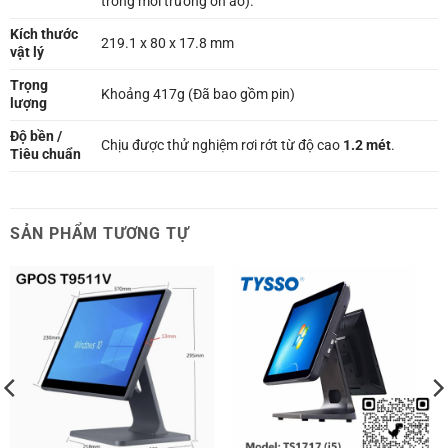
trong môi trường ồn ào).
Kích thước
219.1 x 80 x 17.8 mm
vật lý
Trọng
Khoảng 417g (Đã bao gồm pin)
lượng
Độ bền /
Chịu được thử nghiệm rơi rớt từ độ cao
1.2 mét
.
Tiêu chuẩn
SẢN PHẨM TƯƠNG TỰ