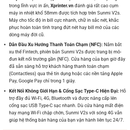
trong lĩnh vực in ấn,
Xprinter.vn
đánh giá rất cao cụm
máy in nhiệt khổ 58mm được tích hợp trên Sunmi V2s.
Máy cho tốc độ in bill cực nhanh, chữ in sắc nét, khắc
phục hoàn toàn tình trạng đứt nét hay bill mờ của các
dòng máy đời cũ.
Dẫn Đầu Xu Hướng Thanh Toán Chạm (NFC):
Nắm bắt
xu thế Fintech, phiên bản Sunmi V2s được trang bị mô-
đun kết nối trường gần (NFC). Cửa hàng của bạn giờ đây
đã sẵn sàng hỗ trợ khách hàng thanh toán chạm
(Contactless) qua thẻ tín dụng hoặc các nền tảng Apple
Pay, Google Pay chỉ trong 1 giây.
Kết Nối Không Giới Hạn & Cổng Sạc Type-C Hiện Đại:
Hỗ
trợ đầy đủ Wi-Fi, 4G, Bluetooth và được nâng cấp lên
cổng sạc USB Type-C sạc nhanh. Dù cửa hàng mất điện
hay mạng Wi-Fi chập chờn, Sunmi V2s với sóng 4G vẫn
giúp hệ thống bán hàng của bạn vận hành liên tục 24/7.