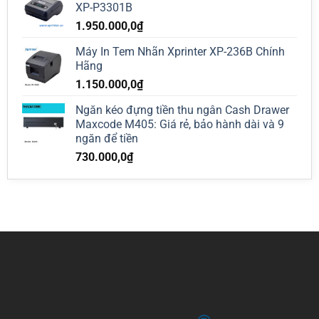
XP-P3301B
1.950.000,0
₫
Máy In Tem Nhãn Xprinter XP-236B Chính
Hãng
1.150.000,0
₫
Ngăn kéo đựng tiền thu ngân Cash Drawer
Maxcode M405: Giá rẻ, bảo hành dài và 9
ngăn để tiền
730.000,0
₫