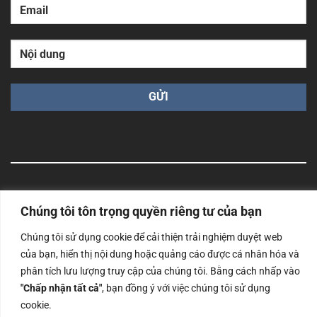
Công ty TNHH Nam Bình Xương - Số ĐKKD: 0108783483
cấp ngày 14/06/2019 bởi Sở Kế Hoạch và Đầu Tư Tp. Hà
Chúng tôi tôn trọng quyền riêng tư của bạn
Nội
Chúng tôi sử dụng cookie để cải thiện trải nghiệm duyệt web
Copyrights @2023 Nam Binh Xuong. All Rights Reserved
của bạn, hiển thị nội dung hoặc quảng cáo được cá nhân hóa và
phân tích lưu lượng truy cập của chúng tôi. Bằng cách nhấp vào
"Chấp nhận tất cả"
, bạn đồng ý với việc chúng tôi sử dụng
cookie.