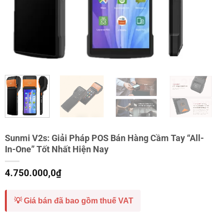
Sunmi V2s: Giải Pháp POS Bán Hàng Cầm Tay “All-
In-One” Tốt Nhất Hiện Nay
4.750.000,0
₫
💡 Giá bán đã bao gồm thuế VAT