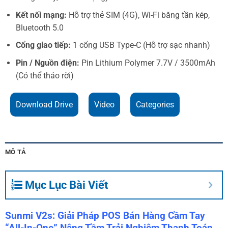
Kết nối mạng:
Hỗ trợ thẻ SIM (4G), Wi-Fi băng tần kép,
Bluetooth 5.0
Cổng giao tiếp:
1 cổng USB Type-C (Hỗ trợ sạc nhanh)
Pin / Nguồn điện:
Pin Lithium Polymer 7.7V / 3500mAh
(Có thể tháo rời)
Download Drive
Video
Categories
MÔ TẢ
Mục Lục Bài Viết
Sunmi V2s: Giải Pháp POS Bán Hàng Cầm Tay
“All-In-One” Nâng Tầm Trải Nghiệm Thanh Toán