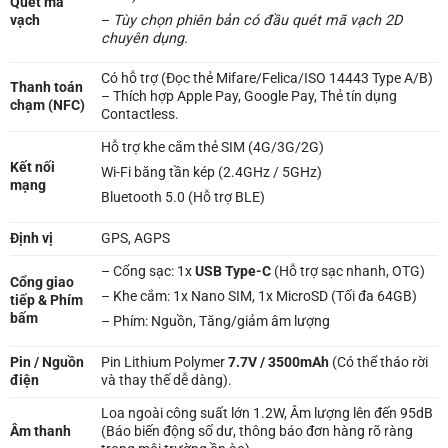
Quét mã
vạch
–
Tùy chọn phiên bản có đầu quét mã vạch 2D
chuyên dụng.
Có hỗ trợ (Đọc thẻ Mifare/Felica/ISO 14443 Type A/B)
Thanh toán
– Thích hợp Apple Pay, Google Pay, Thẻ tín dụng
chạm (NFC)
Contactless.
Hỗ trợ khe cắm thẻ SIM (4G/3G/2G)
Kết nối
Wi-Fi băng tần kép (2.4GHz / 5GHz)
mạng
Bluetooth 5.0 (Hỗ trợ BLE)
Định vị
GPS, AGPS
– Cổng sạc: 1x
USB Type-C
(Hỗ trợ sạc nhanh, OTG)
Cổng giao
– Khe cắm: 1x Nano SIM, 1x MicroSD (Tối đa 64GB)
tiếp & Phím
bấm
– Phím: Nguồn, Tăng/giảm âm lượng
Pin / Nguồn
Pin Lithium Polymer
7.7V / 3500mAh
(Có thể tháo rời
điện
và thay thế dễ dàng).
Loa ngoài công suất lớn 1.2W, Âm lượng lên đến 95dB
Âm thanh
(Báo biến động số dư, thông báo đơn hàng rõ ràng