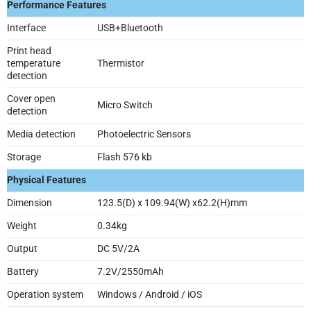
Performance Features
Interface
USB+Bluetooth
Print head
temperature
Thermistor
detection
Cover open
Micro Switch
detection
Media detection
Photoelectric Sensors
Storage
Flash 576 kb
Physical Features
Dimension
123.5(D) x 109.94(W) x62.2(H)mm
Weight
0.34kg
Output
DC 5V/2A
Battery
7.2V/2550mAh
Operation system
Windows / Android / iOS