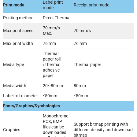
Label print
Print mode
Receipt print mode
mode
Printing method
Direct Thermal
70 mm/s
Max.print speed
70 mm/s
Max.
Max.print width
76 mm
76 mm
Thermal
paper roll
Media type
/Thermal
Thermal paper
adhesive
paper
Media width
20~80mm
80mm
Label roll diameter
≤50mm
≤50mm
Fonts/Graphics/Symbologies
Monochrome
PCX, BMP
Support bitmap printing with
files can be
Graphics
different density and download
downloaded
bitmap