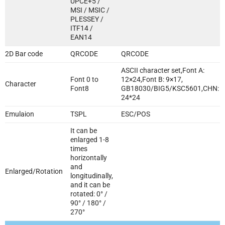
UPCE+5 /
MSI / MSIC /
PLESSEY /
ITF14 /
EAN14
2D Bar code
QRCODE
QRCODE
ASCII character set,Font A:
Font 0 to
12×24,Font B: 9×17,
Character
Font8
GB18030/BIG5/KSC5601,CHN:
24*24
Emulaion
TSPL
ESC/POS
It can be
enlarged 1-8
times
horizontally
and
Enlarged/Rotation
longitudinally,
and it can be
rotated: 0° /
90° / 180° /
270°