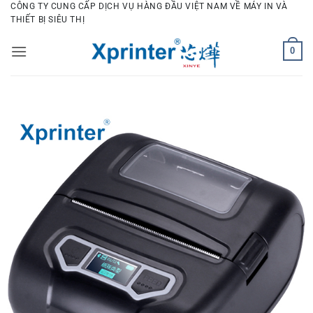
Bỏ
CÔNG TY CUNG CẤP DỊCH VỤ HÀNG ĐẦU VIỆT NAM VỀ MÁY IN VÀ
THIẾT BỊ SIÊU THỊ
qua
nội
0
dung