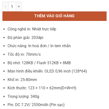
Máy In Nhiệt Mini di động Xprinter XP-P301A | Máy In Hóa Đơn & Te
THÊM VÀO GIỎ HÀNG
Công nghệ in: Nhiệt trực tiếp
Độ phân giải: 203dpi
Chức năng: In hoá đơn / In tem nhãn
Tốc độ in: 70mm/s
Bộ nhớ: 128KB / Flash 512KB + 8MB
Màn hình điều khiển: OLED 0,96 inch (128*64)
Khổ in: 25-80mm
Kích thước: 123 × 110 × 62mm(D×W×H)
Trọng lượng: 340g
Pin: DC 7.2V/ 2550mAh (Pin sạc)