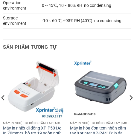
Operation
0～45℃, 10～80% RH no condensing
environment
Storage
-10～60 ℃, ≤93% RH (40℃) no condensing
environment
SẢN PHẨM TƯƠNG TỰ
MÁY IN NHIỆT DI ĐỘNG CẦM TAY | MOBILE PRINTER
MÁY IN NHIỆT DI ĐỘNG CẦM TAY | MOBILE PRINTER
Máy in nhiệt di động XP-P501A:
Máy in hóa đơn tem nhãn cầm
In 70mm/s, hỗ trợ 19 ngôn ngữ,
tay Xprinter XP-P441B: in đa