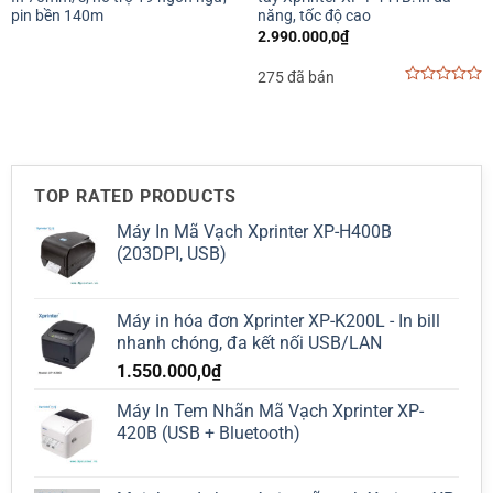
pin bền 140m
năng, tốc độ cao
2.990.000,0
₫
275 đã bán
0
out
of
5
TOP RATED PRODUCTS
Máy In Mã Vạch Xprinter XP-H400B
(203DPI, USB)
Máy in hóa đơn Xprinter XP-K200L - In bill
nhanh chóng, đa kết nối USB/LAN
1.550.000,0
₫
Máy In Tem Nhãn Mã Vạch Xprinter XP-
420B (USB + Bluetooth)