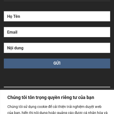
Chúng tôi tôn trọng quyền riêng tư của bạn
Công ty TNHH Nam Bình Xương - Số ĐKKD: 0108783483
cấp ngày 14/06/2019 bởi Sở Kế Hoạch và Đầu Tư Tp. Hà
Chúng tôi sử dụng cookie để cải thiện trải nghiệm duyệt web
Nội
của bạn, hiển thị nội dung hoặc quảng cáo được cá nhân hóa và