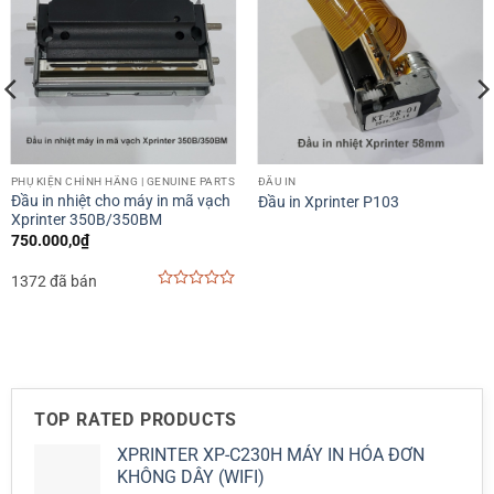
PHỤ KIỆN CHÍNH HÃNG | GENUINE PARTS
ĐẦU IN
Đầu in nhiệt cho máy in mã vạch
Đầu in Xprinter P103
Xprinter 350B/350BM
750.000,0
₫
1372 đã bán
0
out
of
5
TOP RATED PRODUCTS
XPRINTER XP-C230H MÁY IN HÓA ĐƠN
KHÔNG DÂY (WIFI)