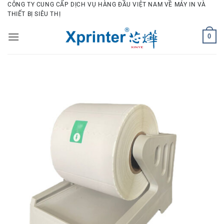
Bỏ
CÔNG TY CUNG CẤP DỊCH VỤ HÀNG ĐẦU VIỆT NAM VỀ MÁY IN VÀ
THIẾT BỊ SIÊU THỊ
qua
nội
0
dung