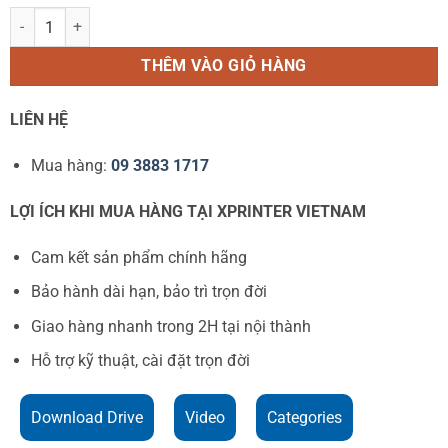
Khay Đựng Giấy In Nhiệt A6 2 Trong 1 – dạng tệp và dạng cuộn số lư
THÊM VÀO GIỎ HÀNG
LIÊN HỆ
Mua hàng:
09 3883 1717
LỢI ÍCH KHI MUA HÀNG TẠI XPRINTER VIETNAM
Cam kết sản phẩm chính hãng
Bảo hành dài hạn, bảo trì trọn đời
Giao hàng nhanh trong 2H tại nội thành
Hỗ trợ kỹ thuật, cài đặt trọn đời
Download Drive
Video
Categories