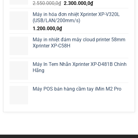
Giá
Giá
2.550.000,0
₫
2.300.000,0
₫
gốc
hiện
Máy in hóa đơn nhiệt Xprinter XP-V320L
là:
tại
(USB/LAN/200mm/s)
2.550.000,0₫.
là:
1.200.000,0
₫
2.300.000,0₫.
Máy in nhiệt đám mây cloud printer 58mm
Xprinter XP-C58H
Máy In Tem Nhãn Xprinter XP-D481B Chính
Hãng
Máy POS bán hàng cầm tay iMin M2 Pro