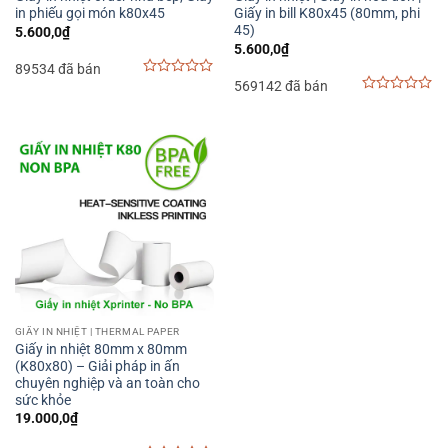
in phiếu gọi món k80x45
Giấy in bill K80x45 (80mm, phi
45)
5.600,0
₫
5.600,0
₫
89534 đã bán
569142 đã bán
0
out
0
of
out
5
of
5
GIẤY IN NHIỆT | THERMAL PAPER
Giấy in nhiệt 80mm x 80mm
(K80x80) – Giải pháp in ấn
chuyên nghiệp và an toàn cho
sức khỏe
19.000,0
₫