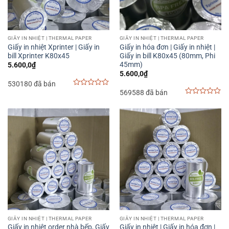
GIẤY IN NHIỆT | THERMAL PAPER
GIẤY IN NHIỆT | THERMAL PAPER
Giấy in nhiệt Xprinter | Giấy in
Giấy in hóa đơn | Giấy in nhiệt |
bill Xprinter K80x45
Giấy in bill K80x45 (80mm, Phi
45mm)
5.600,0
₫
5.600,0
₫
530180 đã bán
569588 đã bán
0
out
0
of
out
5
of
5
GIẤY IN NHIỆT | THERMAL PAPER
GIẤY IN NHIỆT | THERMAL PAPER
Giấy in nhiệt order nhà bếp, Giấy
Giấy in nhiệt | Giấy in hóa đơn |