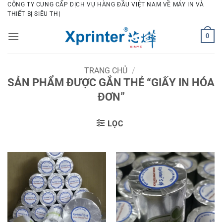
Bỏ
CÔNG TY CUNG CẤP DỊCH VỤ HÀNG ĐẦU VIỆT NAM VỀ MÁY IN VÀ
THIẾT BỊ SIÊU THỊ
qua
nội
0
dung
TRANG CHỦ
/
SẢN PHẨM ĐƯỢC GẮN THẺ “GIẤY IN HÓA
ĐƠN”
LỌC