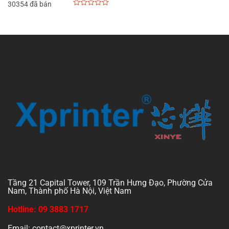
30354 đã bán
0
out
of
5
Tầng 21 Capital Tower, 109 Trần Hưng Đạo, Phường Cửa
Nam, Thành phố Hà Nội, Việt Nam
Hotline: 09 3883 1717
Email: contact@xprinter.vn