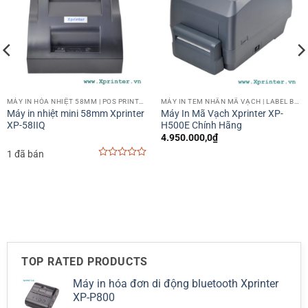
MÁY IN HÓA NHIỆT 58MM | POS PRINTER 58MM
MÁY IN TEM NHÃN MÃ VẠCH | LABEL BARCODE PRINTER
Máy in nhiệt mini 58mm Xprinter
Máy In Mã Vạch Xprinter XP-
XP-58IIQ
H500E Chính Hãng
4.950.000,0
₫
1 đã bán
0
out
of
5
TOP RATED PRODUCTS
Máy in hóa đơn di động bluetooth Xprinter
XP-P800