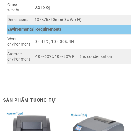
Gross
0.215 kg
weight
Dimensions
107×76×50mm(D x W x H)
Environmental Requirements
Work
0～45℃, 10～80% RH
environment
Storage
-10～60℃, 10～90% RH（no condensation）
environment
SẢN PHẨM TƯƠNG TỰ