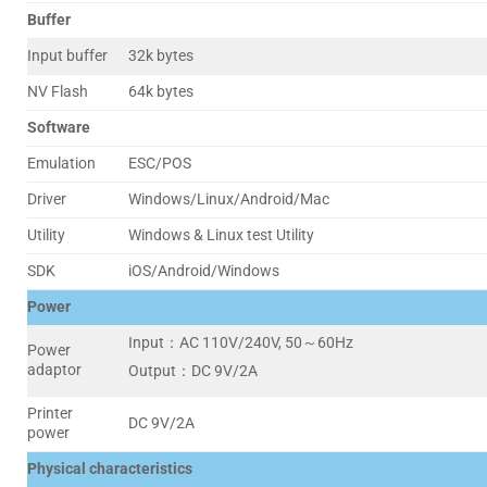
Buffer
Input buffer
32k bytes
NV Flash
64k bytes
Software
Emulation
ESC/POS
Driver
Windows/Linux/Android/Mac
Utility
Windows & Linux test Utility
SDK
iOS/Android/Windows
Power
Input：AC 110V/240V, 50～60Hz
Power
adaptor
Output：DC 9V/2A
Printer
DC 9V/2A
power
Physical characteristics