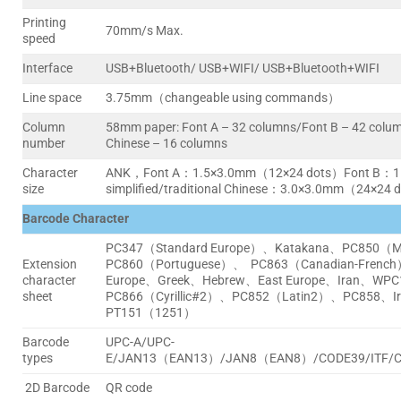
Printing
70mm/s Max.
speed
Interface
USB+Bluetooth/ USB+WIFI/ USB+Bluetooth+WIFI
Line space
3.75mm（changeable using commands）
Column
58mm paper: Font A – 32 columns/Font B – 42 column
number
Chinese – 16 columns
Character
ANK，Font A：1.5×3.0mm（12×24 dots）Font B：1
size
simplified/traditional Chinese：3.0×3.0mm（24×24 
Barcode Character
PC347（Standard Europe）、Katakana、PC850（Mu
Extension
PC860（Portuguese）、 PC863（Canadian-Fren
character
Europe、Greek、Hebrew、East Europe、Iran、WP
sheet
PC866（Cyrillic#2）、PC852（Latin2）、PC858、Ir
PT151（1251）
Barcode
UPC-A/UPC-
types
E/JAN13（EAN13）/JAN8（EAN8）/CODE39/ITF/C
2D Barcode
QR code