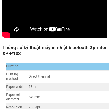
Thông số kỹ thuật máy in nhiệt bluetooth Xprinter
XP-P103
Printing
Printing
Direct thermal
method
Paper width
58mm
Paper roll
≤40mm
diameter
Resolution
203 dpi