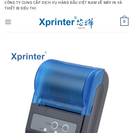
Bỏ
CÔNG TY CUNG CẤP DỊCH VỤ HÀNG ĐẦU VIỆT NAM VỀ MÁY IN VÀ
THIẾT BỊ SIÊU THỊ
qua
nội
0
dung