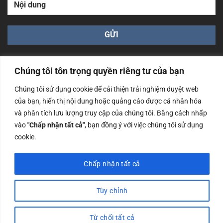
Chúng tôi tôn trọng quyền riêng tư của bạn
Chúng tôi sử dụng cookie để cải thiện trải nghiệm duyệt web
của bạn, hiển thị nội dung hoặc quảng cáo được cá nhân hóa
Công ty TNHH Nam Bình Xương - Số ĐKKD: 0108783483
và phân tích lưu lượng truy cập của chúng tôi. Bằng cách nhấp
cấp ngày 14/06/2019 bởi Sở Kế Hoạch và Đầu Tư Tp. Hà
Nội
vào
"Chấp nhận tất cả"
, bạn đồng ý với việc chúng tôi sử dụng
cookie.
Copyrights @2023 Nam Binh Xuong. All Rights Reserved
Chấp nhận tất cả
Tùy chỉnh
Từ chối tất cả