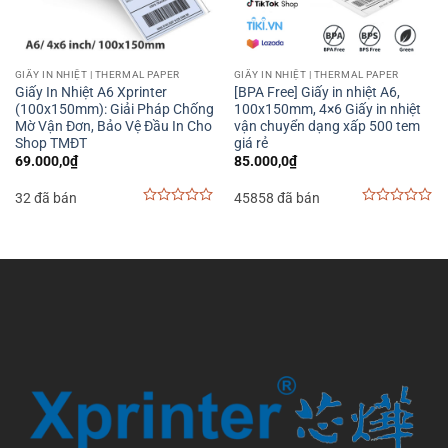
GIẤY IN NHIỆT | THERMAL PAPER
GIẤY IN NHIỆT | THERMAL PAPER
Giấy In Nhiệt A6 Xprinter
[BPA Free] Giấy in nhiệt A6,
(100x150mm): Giải Pháp Chống
100x150mm, 4×6 Giấy in nhiệt
Mờ Vận Đơn, Bảo Vệ Đầu In Cho
vận chuyển dạng xấp 500 tem
Shop TMĐT
giá rẻ
69.000,0
₫
85.000,0
₫
32 đã bán
45858 đã bán
0
0
out
out
of
of
5
5