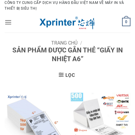
Bỏ
CÔNG TY CUNG CẤP DỊCH VỤ HÀNG ĐẦU VIỆT NAM VỀ MÁY IN VÀ
THIẾT BỊ SIÊU THỊ
qua
nội
0
dung
TRANG CHỦ
/
SẢN PHẨM ĐƯỢC GẮN THẺ “GIẤY IN
NHIỆT A6”
LỌC