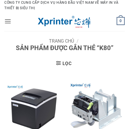
Bỏ
CÔNG TY CUNG CẤP DỊCH VỤ HÀNG ĐẦU VIỆT NAM VỀ MÁY IN VÀ
THIẾT BỊ SIÊU THỊ
qua
nội
0
dung
TRANG CHỦ
/
SẢN PHẨM ĐƯỢC GẮN THẺ “K80”
LỌC