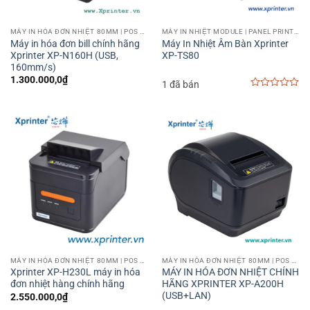
MÁY IN HÓA ĐƠN NHIỆT 80MM | POS PRINTER 80MM
MÁY IN NHIỆT MODULE | PANEL PRINTER
Máy in hóa đơn bill chính hãng
Máy In Nhiệt Âm Bàn Xprinter
Xprinter XP-N160H (USB,
XP-TS80
160mm/s)
1.300.000,0
₫
1 đã bán
0
out
of
5
MÁY IN HÓA ĐƠN NHIỆT 80MM | POS PRINTER 80MM
MÁY IN HÓA ĐƠN NHIỆT 80MM | POS PRINTER 80MM
Xprinter XP-H230L máy in hóa
MÁY IN HÓA ĐƠN NHIỆT CHÍNH
đơn nhiệt hàng chính hãng
HÃNG XPRINTER XP-A200H
(USB+LAN)
2.550.000,0
₫