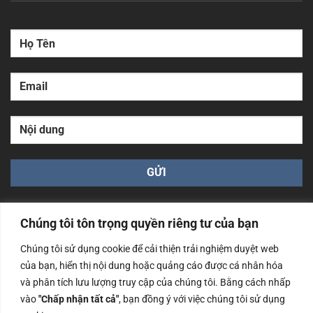
Chúng tôi tôn trọng quyền riêng tư của bạn
Chúng tôi sử dụng cookie để cải thiện trải nghiệm duyệt web
của bạn, hiển thị nội dung hoặc quảng cáo được cá nhân hóa
Công ty TNHH Nam Bình Xương - Số ĐKKD: 0108783483
và phân tích lưu lượng truy cập của chúng tôi. Bằng cách nhấp
cấp ngày 14/06/2019 bởi Sở Kế Hoạch và Đầu Tư Tp. Hà
Nội
vào
"Chấp nhận tất cả"
, bạn đồng ý với việc chúng tôi sử dụng