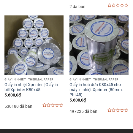
2 đã bán
0
out
of
5
GIẤY IN NHIỆT | THERMAL PAPER
GIẤY IN NHIỆT | THERMAL PAPER
Giấy in nhiệt Xprinter | Giấy in
Giấy in hoá đơn K80x45 cho
bill Xprinter K80x45
máy in nhiệt Xprinter (80mm,
Phi 45)
5.600,0
₫
5.600,0
₫
530180 đã bán
497225 đã bán
0
out
0
of
out
5
of
5