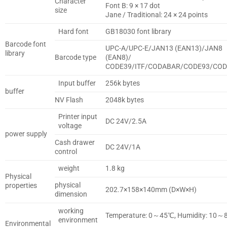
Character
Font B: 9 × 17 dot
size
Jane / Traditional: 24 × 24 points
Hard font
GB18030 font library
Barcode font
UPC-A/UPC-E/JAN13 (EAN13)/JAN8
library
Barcode type
(EAN8)/
CODE39/ITF/CODABAR/CODE93/COD
Input buffer
256k bytes
buffer
NV Flash
2048k bytes
Printer input
DC 24V/2.5A
voltage
power supply
Cash drawer
DC 24V/1A
control
weight
1.8 kg
Physical
physical
properties
202.7×158×140mm (D×W×H)
dimension
working
Temperature: 0～45℃, Humidity: 10～
environment
Environmental