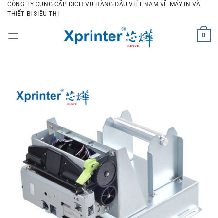
Bỏ
CÔNG TY CUNG CẤP DỊCH VỤ HÀNG ĐẦU VIỆT NAM VỀ MÁY IN VÀ
THIẾT BỊ SIÊU THỊ
qua
nội
0
dung