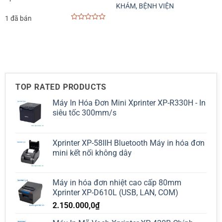
KHÁM, BỆNH VIỆN
1 đã bán
0
out
of
5
TOP RATED PRODUCTS
Máy In Hóa Đơn Mini Xprinter XP-R330H - In
siêu tốc 300mm/s
Xprinter XP-58IIH Bluetooth Máy in hóa đơn
mini kết nối không dây
Máy in hóa đơn nhiệt cao cấp 80mm
Xprinter XP-D610L (USB, LAN, COM)
2.150.000,0
₫