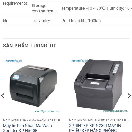
requirements
Storage
Temperature: -10～60℃, Humidity: 1
environment
life
reliability
Print head life: 100km
SẢN PHẨM TƯƠNG TỰ
MÁY IN TEM NHÃN MÃ VẠCH | LABEL BARCODE PRINTER
MÁY IN HÓA ĐƠN NHIỆT 80MM | POS PRINTER 80MM
Máy In Tem Nhãn Mã Vạch
XPRINTER XP-N230I MÁY IN
Xprinter XP-H500B
PHIẾU XẾP HÀNG PHÒNG