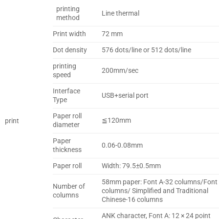
printing
Line thermal
method
Print width
72 mm
Dot density
576 dots/line or 512 dots/line
printing
200mm/sec
speed
Interface
USB+serial port
Type
Paper roll
≦120mm
print
diameter
Paper
0.06-0.08mm
thickness
Paper roll
Width: 79.5±0.5mm
58mm paper: Font A-32 columns/Font
Number of
columns/ Simplified and Traditional
columns
Chinese-16 columns
ANK character, Font A: 12 × 24 point