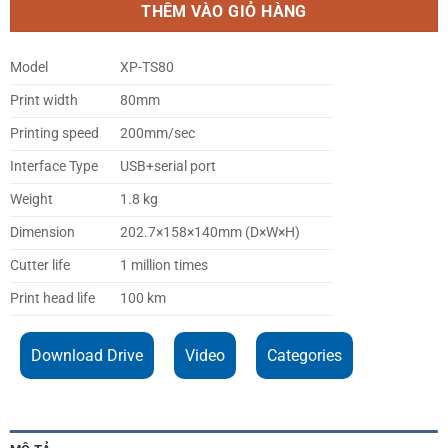
THÊM VÀO GIỎ HÀNG
Model
XP-TS80
Print width
80mm
Printing speed
200mm/sec
Interface Type
USB+serial port
Weight
1.8 kg
Dimension
202.7×158×140mm (D×W×H)
Cutter life
1 million times
Print head life
100 km
Download Drive
Video
Categories