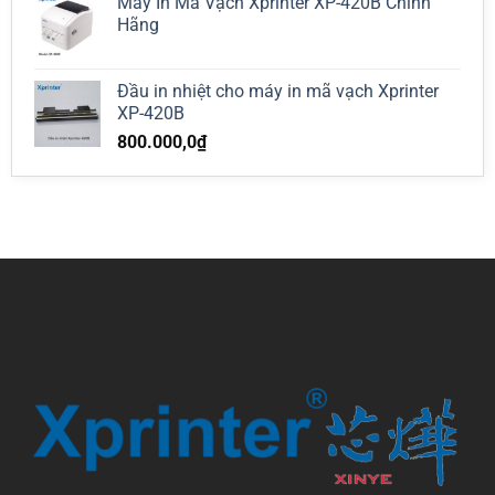
Máy In Mã Vạch Xprinter XP-420B Chính
Hãng
Đầu in nhiệt cho máy in mã vạch Xprinter
XP-420B
800.000,0
₫