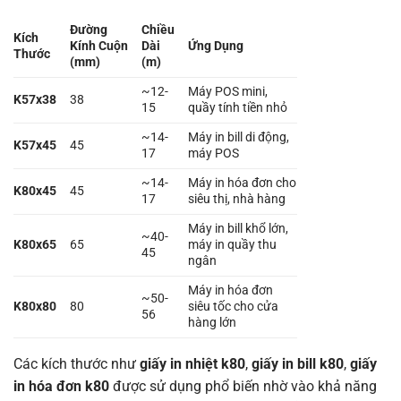
Đường
Chiều
Kích
Kính Cuộn
Dài
Ứng Dụng
Thước
(mm)
(m)
~12-
Máy POS mini,
K57x38
38
15
quầy tính tiền nhỏ
~14-
Máy in bill di động,
K57x45
45
17
máy POS
~14-
Máy in hóa đơn cho
K80x45
45
17
siêu thị, nhà hàng
Máy in bill khổ lớn,
~40-
K80x65
65
máy in quầy thu
45
ngân
Máy in hóa đơn
~50-
K80x80
80
siêu tốc cho cửa
56
hàng lớn
Các kích thước như
giấy in nhiệt k80
,
giấy in bill k80
,
giấy
in hóa đơn k80
được sử dụng phổ biến nhờ vào khả năng