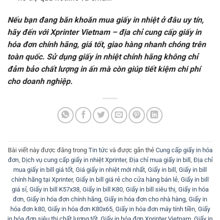
Nếu bạn đang băn khoăn mua giấy in nhiệt ở đâu uy tín,
hãy đến với Xprinter Vietnam – địa chỉ cung cấp giấy in
hóa đơn chính hãng, giá tốt, giao hàng nhanh chóng trên
toàn quốc. Sử dụng giấy in nhiệt chính hãng không chỉ
đảm bảo chất lượng in ấn mà còn giúp tiết kiệm chi phí
cho doanh nghiệp.
Bài viết này được đăng trong
Tin tức
và được gắn thẻ
Cung cấp giấy in hóa
đơn
,
Dịch vụ cung cấp giấy in nhiệt Xprinter
,
Địa chỉ mua giấy in bill
,
Địa chỉ
mua giấy in bill giá tốt
,
Giá giấy in nhiệt mới nhất
,
Giấy in bill
,
Giấy in bill
chính hãng tại Xprinter
,
Giấy in bill giá rẻ cho cửa hàng bán lẻ
,
Giấy in bill
giá sỉ
,
Giấy in bill K57x38
,
Giấy in bill K80
,
Giấy in bill siêu thị
,
Giấy in hóa
đơn
,
Giấy in hóa đơn chính hãng
,
Giấy in hóa đơn cho nhà hàng
,
Giấy in
hóa đơn k80
,
Giấy in hóa đơn K80x65
,
Giấy in hóa đơn máy tính tiền
,
Giấy
in hóa đơn siêu thị chất lượng tốt
,
Giấy in hóa đơn Xprinter Vietnam
,
Giấy in