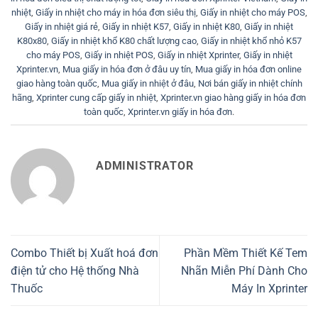
nhiệt
,
Giấy in nhiệt cho máy in hóa đơn siêu thị
,
Giấy in nhiệt cho máy POS
,
Giấy in nhiệt giá rẻ
,
Giấy in nhiệt K57
,
Giấy in nhiệt K80
,
Giấy in nhiệt
K80x80
,
Giấy in nhiệt khổ K80 chất lượng cao
,
Giấy in nhiệt khổ nhỏ K57
cho máy POS
,
Giấy in nhiệt POS
,
Giấy in nhiệt Xprinter
,
Giấy in nhiệt
Xprinter.vn
,
Mua giấy in hóa đơn ở đâu uy tín
,
Mua giấy in hóa đơn online
giao hàng toàn quốc
,
Mua giấy in nhiệt ở đâu
,
Nơi bán giấy in nhiệt chính
hãng
,
Xprinter cung cấp giấy in nhiệt
,
Xprinter.vn giao hàng giấy in hóa đơn
toàn quốc
,
Xprinter.vn giấy in hóa đơn
.
ADMINISTRATOR
Combo Thiết bị Xuất hoá đơn
Phần Mềm Thiết Kế Tem
điện tử cho Hệ thống Nhà
Nhãn Miễn Phí Dành Cho
Thuốc
Máy In Xprinter