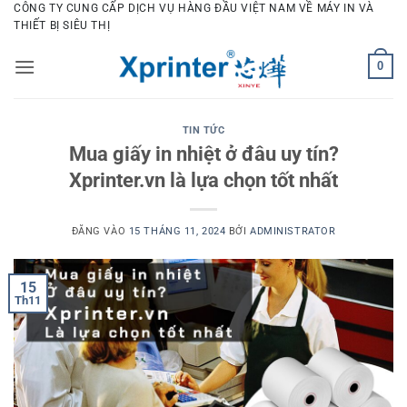
Bỏ
CÔNG TY CUNG CẤP DỊCH VỤ HÀNG ĐẦU VIỆT NAM VỀ MÁY IN VÀ
THIẾT BỊ SIÊU THỊ
qua
nội
0
dung
TIN TỨC
Mua giấy in nhiệt ở đâu uy tín?
Xprinter.vn là lựa chọn tốt nhất
ĐĂNG VÀO
15 THÁNG 11, 2024
BỞI
ADMINISTRATOR
15
Th11