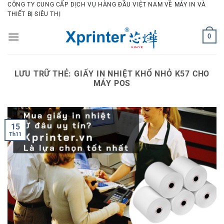
Bỏ
CÔNG TY CUNG CẤP DỊCH VỤ HÀNG ĐẦU VIỆT NAM VỀ MÁY IN VÀ
THIẾT BỊ SIÊU THỊ
qua
nội
0
dung
LƯU TRỮ THẺ:
GIẤY IN NHIỆT KHỔ NHỎ K57 CHO
MÁY POS
15
Th11