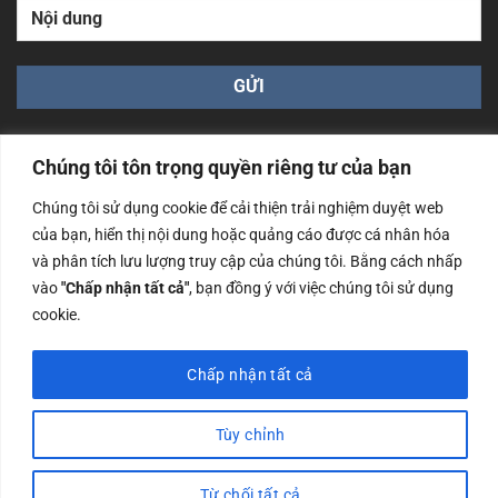
Chúng tôi tôn trọng quyền riêng tư của bạn
Chúng tôi sử dụng cookie để cải thiện trải nghiệm duyệt web
của bạn, hiển thị nội dung hoặc quảng cáo được cá nhân hóa
Công ty TNHH Nam Bình Xương - Số ĐKKD: 0108783483
và phân tích lưu lượng truy cập của chúng tôi. Bằng cách nhấp
cấp ngày 14/06/2019 bởi Sở Kế Hoạch và Đầu Tư Tp. Hà
Nội
vào
"Chấp nhận tất cả"
, bạn đồng ý với việc chúng tôi sử dụng
cookie.
Copyrights @2023 Nam Binh Xuong. All Rights Reserved
Chấp nhận tất cả
Tùy chỉnh
Từ chối tất cả