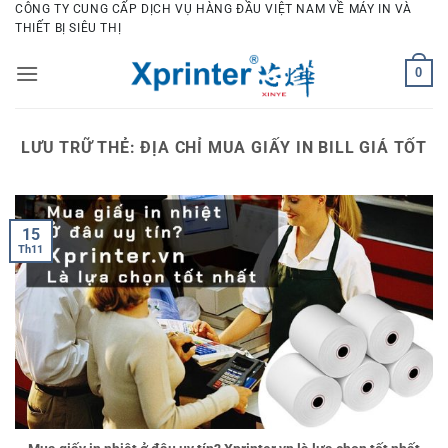
Bỏ
CÔNG TY CUNG CẤP DỊCH VỤ HÀNG ĐẦU VIỆT NAM VỀ MÁY IN VÀ
THIẾT BỊ SIÊU THỊ
qua
nội
0
dung
LƯU TRỮ THẺ:
ĐỊA CHỈ MUA GIẤY IN BILL GIÁ TỐT
15
Th11