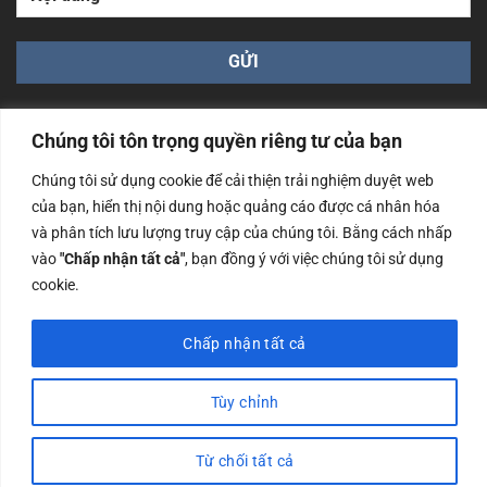
Chúng tôi tôn trọng quyền riêng tư của bạn
Chúng tôi sử dụng cookie để cải thiện trải nghiệm duyệt web
của bạn, hiển thị nội dung hoặc quảng cáo được cá nhân hóa
Công ty TNHH Nam Bình Xương - Số ĐKKD: 0108783483
và phân tích lưu lượng truy cập của chúng tôi. Bằng cách nhấp
cấp ngày 14/06/2019 bởi Sở Kế Hoạch và Đầu Tư Tp. Hà
Nội
vào
"Chấp nhận tất cả"
, bạn đồng ý với việc chúng tôi sử dụng
cookie.
Copyrights @2023 Nam Binh Xuong. All Rights Reserved
Chấp nhận tất cả
Tùy chỉnh
Từ chối tất cả