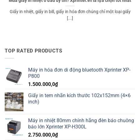
Mua giấy in nhiệt ở đâu uy tín? Xprinter.vn là lựa chọn tốt nhất
Giấy in nhiệt, giấy in bill, giấy in hóa đơn chúng chỉ một loại giấy
[...]
TOP RATED PRODUCTS
Máy in hóa đơn di động bluetooth Xprinter XP-
P800
1.500.000,0
₫
Giấy in tem nhãn kích thước 102x152mm (4×6
inch)
Máy in nhiệt 80mm chính hãng đèn báo chuông
báo lớn Xprinter XP-H300L
2.750.000,0
₫