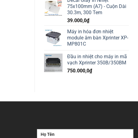
Decal Giấy In Nhiệt
75x100mm (A7) - Cuộn Dài
30.3m, 300 Tem
39.000,0
₫
Máy in hóa đơn nhiệt
module âm bàn Xprinter XP-
MP801C
Đầu in nhiệt cho máy in mã
vạch Xprinter 350B/350BM
750.000,0
₫