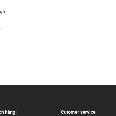
họn
..]
ch hàng |
Cutomer service