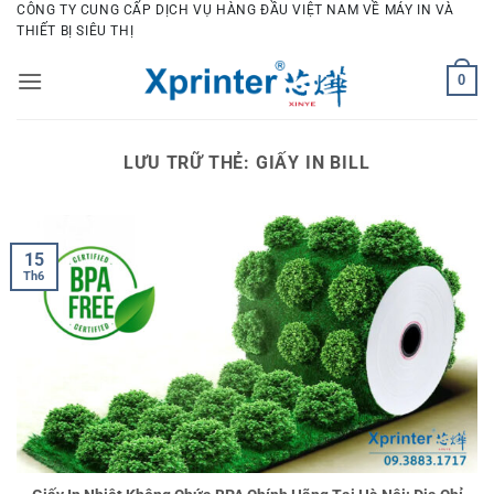
Bỏ
CÔNG TY CUNG CẤP DỊCH VỤ HÀNG ĐẦU VIỆT NAM VỀ MÁY IN VÀ
THIẾT BỊ SIÊU THỊ
qua
nội
0
dung
LƯU TRỮ THẺ:
GIẤY IN BILL
15
Th6