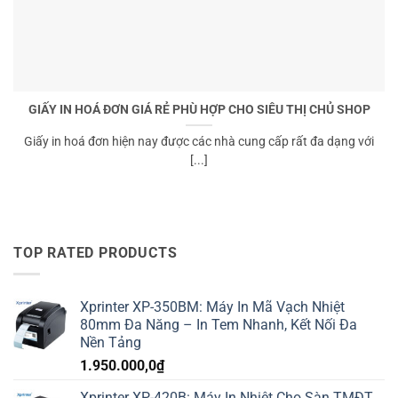
GIẤY IN HOÁ ĐƠN GIÁ RẺ PHÙ HỢP CHO SIÊU THỊ CHỦ SHOP
Giấy in hoá đơn hiện nay được các nhà cung cấp rất đa dạng với
[...]
TOP RATED PRODUCTS
Xprinter XP-350BM: Máy In Mã Vạch Nhiệt
80mm Đa Năng – In Tem Nhanh, Kết Nối Đa
Nền Tảng
1.950.000,0
₫
Xprinter XP-420B: Máy In Nhiệt Cho Sàn TMĐT