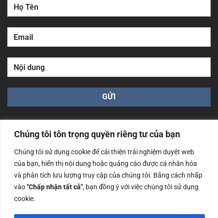
Chúng tôi tôn trọng quyền riêng tư của bạn
Chúng tôi sử dụng cookie để cải thiện trải nghiệm duyệt web
của bạn, hiển thị nội dung hoặc quảng cáo được cá nhân hóa
Công ty TNHH Nam Bình Xương - Số ĐKKD: 0108783483
cấp ngày 14/06/2019 bởi Sở Kế Hoạch và Đầu Tư Tp. Hà
và phân tích lưu lượng truy cập của chúng tôi. Bằng cách nhấp
Nội
vào
"Chấp nhận tất cả"
, bạn đồng ý với việc chúng tôi sử dụng
cookie.
Copyrights @2023 Nam Binh Xuong. All Rights Reserved