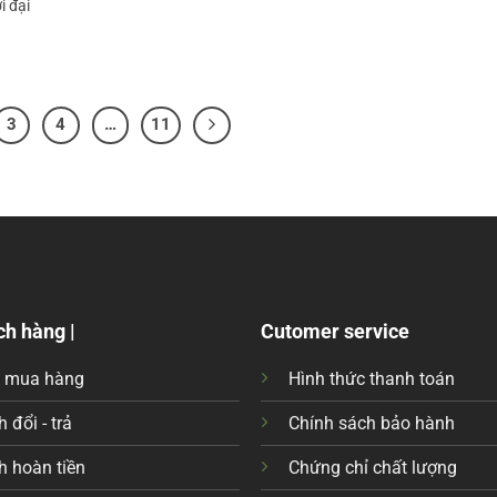
i đại
3
4
…
11
ch hàng |
Cutomer service
c mua hàng
Hình thức thanh toán
 đổi - trả
Chính sách bảo hành
h hoàn tiền
Chứng chỉ chất lượng