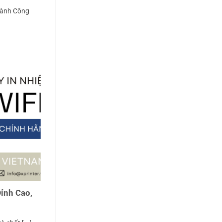
hành Công
Đỉnh Cao,