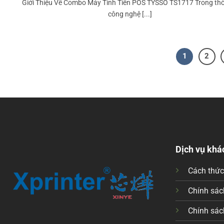
Giới Thiệu Về Combo Máy Tính Tiền POS TYSSO TS1717 Trong thờ
công nghệ [...]
1
2
Dịch vụ khá
Cách thứ
Chính sách
Chính sác