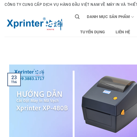
Bỏ
CÔNG TY CUNG CẤP DỊCH VỤ HÀNG ĐẦU VIỆT NAM VỀ MÁY IN VÀ THIẾT 
qua
DANH MỤC SẢN PHẨM
nội
dung
TUYỂN DỤNG
LIÊN HỆ
23
Th6