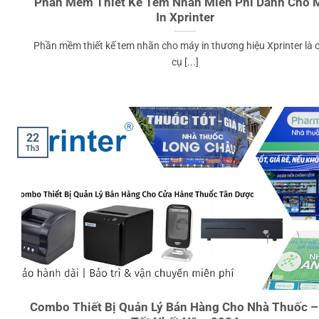
Phần Mềm Thiết Kế Tem Nhãn Miễn Phí Dành Cho 
In Xprinter
Phần mềm thiết kế tem nhãn cho máy in thương hiệu Xprinter là 
cụ [...]
22
Th3
Combo Thiết Bị Quản Lý Bán Hàng Cho Nhà Thuốc –