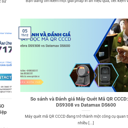
Bạn đang tìm kiếm một giải pháp in ấn hiệu quả, tiết kiệm và
c sử
05
Th12
So sánh và Đánh giá Máy Quét Mã QR CCCD:
DS9308 vs Datamax DS600
SO
iệp
Máy quét mã QR CCCD đang trở thành một công cụ quan t
nhiều [...]