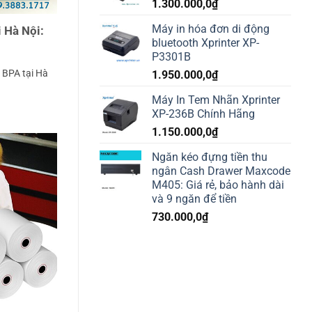
1.300.000,0
₫
Máy in hóa đơn di động
 Hà Nội:
bluetooth Xprinter XP-
P3301B
 BPA tại Hà
1.950.000,0
₫
Máy In Tem Nhãn Xprinter
XP-236B Chính Hãng
1.150.000,0
₫
Ngăn kéo đựng tiền thu
ngân Cash Drawer Maxcode
M405: Giá rẻ, bảo hành dài
và 9 ngăn để tiền
730.000,0
₫