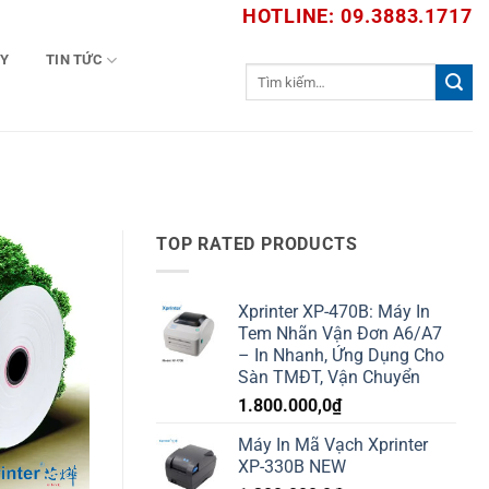
HOTLINE: 09.3883.1717
TY
TIN TỨC
Tìm
kiếm:
TOP RATED PRODUCTS
Xprinter XP-470B: Máy In
Tem Nhãn Vận Đơn A6/A7
– In Nhanh, Ứng Dụng Cho
Sàn TMĐT, Vận Chuyển
1.800.000,0
₫
Máy In Mã Vạch Xprinter
XP-330B NEW