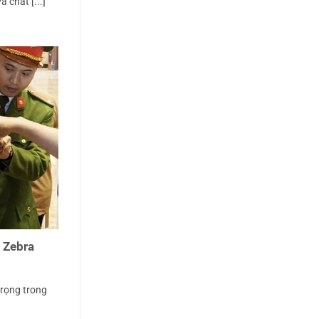
 chất [...]
 Zebra
rọng trong