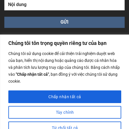
Chúng tôi tôn trọng quyền riêng tư của bạn
Chúng tôi sử dụng cookie để cải thiện trải nghiệm duyệt web
của bạn, hiển thị nội dung hoặc quảng cáo được cá nhân hóa
Công ty TNHH Nam Bình Xương - Số ĐKKD: 0108783483
và phân tích lưu lượng truy cập của chúng tôi. Bằng cách nhấp
cấp ngày 14/06/2019 bởi Sở Kế Hoạch và Đầu Tư Tp. Hà
Nội
vào
"Chấp nhận tất cả"
, bạn đồng ý với việc chúng tôi sử dụng
cookie.
Copyrights @2023 Nam Binh Xuong. All Rights Reserved
Chấp nhận tất cả
Tùy chỉnh
Từ chối tất cả