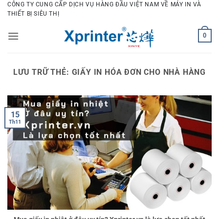
Bỏ
CÔNG TY CUNG CẤP DỊCH VỤ HÀNG ĐẦU VIỆT NAM VỀ MÁY IN VÀ
THIẾT BỊ SIÊU THỊ
qua
nội
0
dung
LƯU TRỮ THẺ:
GIẤY IN HÓA ĐƠN CHO NHÀ HÀNG
15
Th11