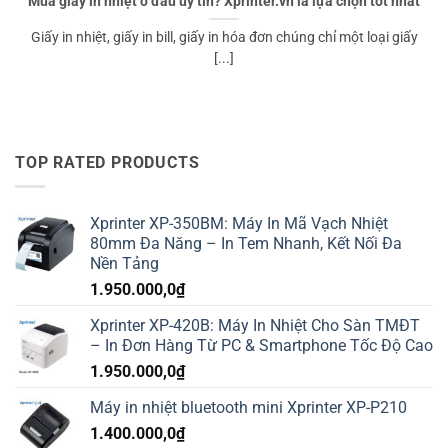
Mua giấy in nhiệt ở đâu uy tín? Xprinter.vn là lựa chọn tốt nhất
Giấy in nhiệt, giấy in bill, giấy in hóa đơn chúng chỉ một loại giấy
[...]
TOP RATED PRODUCTS
Xprinter XP-350BM: Máy In Mã Vạch Nhiệt
80mm Đa Năng – In Tem Nhanh, Kết Nối Đa
Nền Tảng
1.950.000,0
₫
Xprinter XP-420B: Máy In Nhiệt Cho Sàn TMĐT
– In Đơn Hàng Từ PC & Smartphone Tốc Độ Cao
1.950.000,0
₫
Máy in nhiệt bluetooth mini Xprinter XP-P210
1.400.000,0
₫