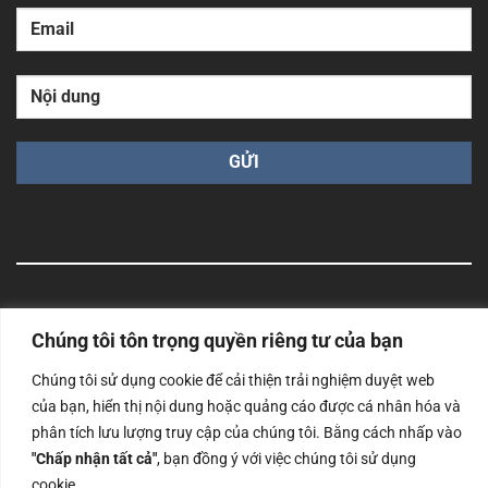
Công ty TNHH Nam Bình Xương - Số ĐKKD: 0108783483
cấp ngày 14/06/2019 bởi Sở Kế Hoạch và Đầu Tư Tp. Hà
Chúng tôi tôn trọng quyền riêng tư của bạn
Nội
Chúng tôi sử dụng cookie để cải thiện trải nghiệm duyệt web
Copyrights @2023 Nam Binh Xuong. All Rights Reserved
của bạn, hiển thị nội dung hoặc quảng cáo được cá nhân hóa và
phân tích lưu lượng truy cập của chúng tôi. Bằng cách nhấp vào
"Chấp nhận tất cả"
, bạn đồng ý với việc chúng tôi sử dụng
cookie.