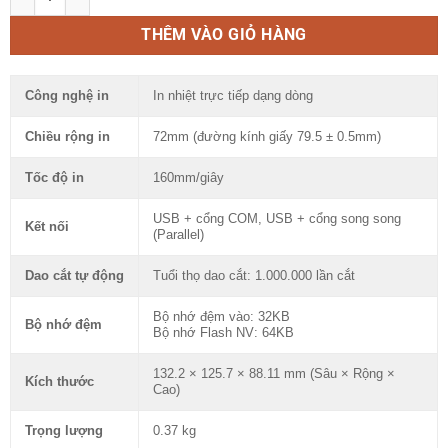
THÊM VÀO GIỎ HÀNG
Công nghệ in
In nhiệt trực tiếp dạng dòng
Chiều rộng in
72mm (đường kính giấy 79.5 ± 0.5mm)
Tốc độ in
160mm/giây
USB + cổng COM, USB + cổng song song
Kết nối
(Parallel)
Dao cắt tự động
Tuổi thọ dao cắt: 1.000.000 lần cắt
Bộ nhớ đệm vào: 32KB
Bộ nhớ đệm
Bộ nhớ Flash NV: 64KB
132.2 × 125.7 × 88.11 mm (Sâu × Rộng ×
Kích thước
Cao)
Trọng lượng
0.37 kg