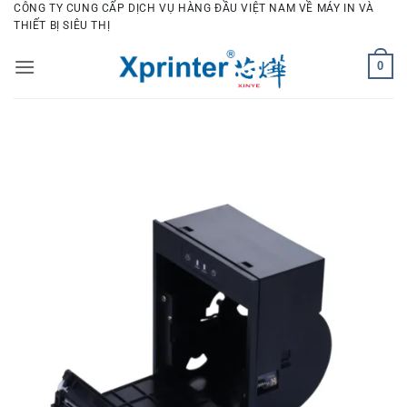
Bỏ
CÔNG TY CUNG CẤP DỊCH VỤ HÀNG ĐẦU VIỆT NAM VỀ MÁY IN VÀ
THIẾT BỊ SIÊU THỊ
qua
nội
0
dung