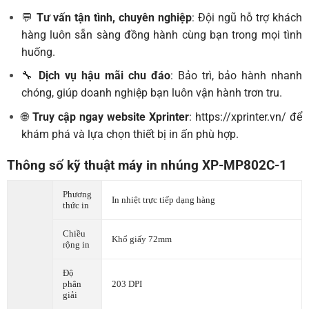
💬
Tư vấn tận tình, chuyên nghiệp
: Đội ngũ hỗ trợ khách
hàng luôn sẵn sàng đồng hành cùng bạn trong mọi tình
huống.
🔧
Dịch vụ hậu mãi chu đáo
: Bảo trì, bảo hành nhanh
chóng, giúp doanh nghiệp bạn luôn vận hành trơn tru.
🌐
Truy cập ngay website Xprinter
:
https://xprinter.vn/
để
khám phá và lựa chọn thiết bị in ấn phù hợp.
Thông số kỹ thuật máy in nhúng XP-MP802C-1
Phương
In nhiệt trực tiếp dạng hàng
thức in
Chiều
Khổ giấy 72mm
rộng in
Độ
phân
203 DPI
giải