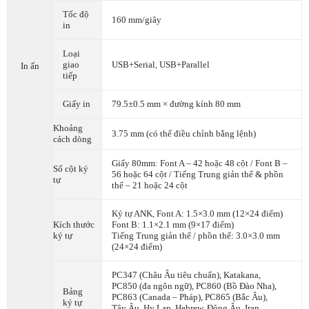
Tốc độ
160 mm/giây
in
Loại
giao
USB+Serial, USB+Parallel
In ấn
tiếp
Giấy in
79.5±0.5 mm × đường kính 80 mm
Khoảng
3.75 mm (có thể điều chỉnh bằng lệnh)
cách dòng
Giấy 80mm: Font A – 42 hoặc 48 cột / Font B –
Số cột ký
56 hoặc 64 cột / Tiếng Trung giản thể & phồn
tự
thể – 21 hoặc 24 cột
Ký tự ANK, Font A: 1.5×3.0 mm (12×24 điểm)
Kích thước
Font B: 1.1×2.1 mm (9×17 điểm)
ký tự
Tiếng Trung giản thể / phồn thể: 3.0×3.0 mm
(24×24 điểm)
PC347 (Châu Âu tiêu chuẩn), Katakana,
PC850 (đa ngôn ngữ), PC860 (Bồ Đào Nha),
Bảng
PC863 (Canada – Pháp), PC865 (Bắc Âu),
ký tự
Tây Âu, Hy Lạp, Hebrew, Đông Âu, Iran,