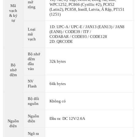
mở
WPC1252, PC866 (Cyrillic #2), PC852
Mã
rộng
(Latin2), PC858, IranII, Latvia, Ả Rập, PT151
vạch
(1251)
& ký
tự
1D: UPC-A / UPC-E / JAN13 (EAN13) / JAN8
Loại
(EAN8) / CODE39 / ITF /
mã
CODABAR / CODE93 / CODE128
vạch
2D: QRCODE
Bộ nhớ
đệm
32k bytes
đầu
Bộ
vào
nhớ
đệm
NV
64k bytes
Flash
Bộ đổi
Không có
nguồn
Nguồn
Đầu ra: DC 12V/2.6A
Nguồn
điện
điện
Ngõ ra