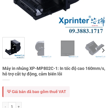
Máy in nhúng XP-MP802C-1: In tốc độ cao 160mm/s,
hỗ trợ cắt tự động, cảm biến lỗi
💡 Giá bán đã bao gồm thuế VAT
Máy in nhúng XP-MP802C-1: In tốc độ cao 160mm/s, hỗ trợ cắt tự độn