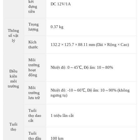
két
DC 12V/1A
đựng
tiền
Trọng
0.37 kg
lượng
Thông
số vật
lý
Kích
132.2 × 125.7 × 88.11 mm (Dài × Rộng × Cao)
thước
Môi
trường
Nhiệt độ: 0～45℃, Độ ẩm: 10～80%
hoạt
Điều
động
kiện
môi
trường
Môi
Nhiệt độ: -10～60℃, Độ ẩm: 10～90% (không
trường
ngưng tụ)
lưu trữ
Tuổi
thọ dao
1 triệu lần cắt
cắt
Tuổi
thọ
Tuổi
thọ đầu
100 km