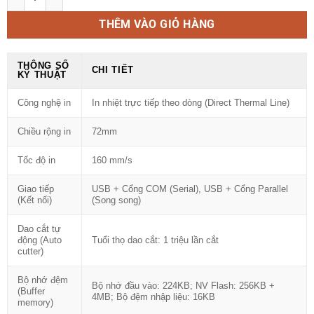
THÊM VÀO GIỎ HÀNG
THÔNG SỐ
CHI TIẾT
KỸ THUẬT
Công nghệ in
In nhiệt trực tiếp theo dòng (Direct Thermal Line)
Chiều rộng in
72mm
Tốc độ in
160 mm/s
Giao tiếp
USB + Cổng COM (Serial), USB + Cổng Parallel
(Kết nối)
(Song song)
Dao cắt tự
động (Auto
Tuổi thọ dao cắt: 1 triệu lần cắt
cutter)
Bộ nhớ đệm
Bộ nhớ đầu vào: 224KB; NV Flash: 256KB +
(Buffer
4MB; Bộ đệm nhập liệu: 16KB
memory)