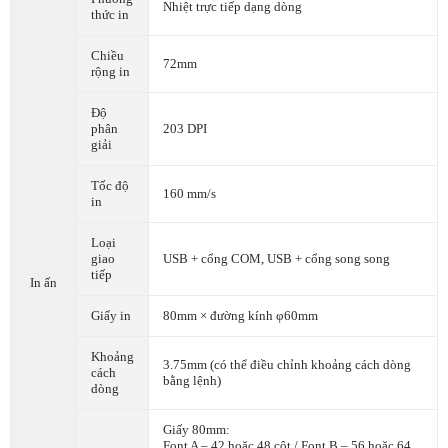
Nhiệt trực tiếp dạng dòng
thức in
Chiều
72mm
rộng in
Độ
phân
203 DPI
giải
Tốc độ
160 mm/s
in
Loại
giao
USB + cổng COM, USB + cổng song song
tiếp
In ấn
Giấy in
80mm × đường kính φ60mm
Khoảng
3.75mm (có thể điều chỉnh khoảng cách dòng
cách
bằng lệnh)
dòng
Giấy 80mm:
Font A – 42 hoặc 48 cột / Font B – 56 hoặc 64