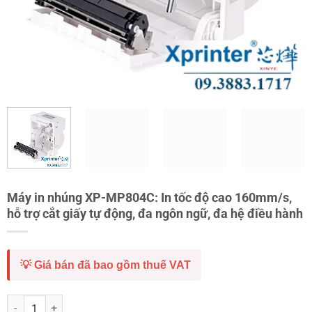
Máy in nhúng XP-MP804C: In tốc độ cao 160mm/s,
hỗ trợ cắt giấy tự động, đa ngôn ngữ, đa hệ điều hành
💡 Giá bán đã bao gồm thuế VAT
Máy in nhúng XP-MP804C: In tốc độ cao 160mm/s, hỗ trợ cắt giấy tự 