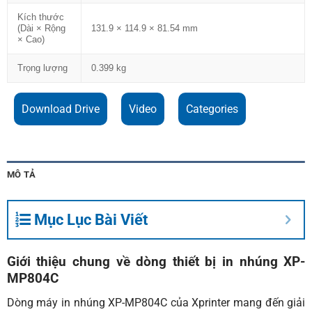
Kích thước
(Dài × Rộng
131.9 × 114.9 × 81.54 mm
× Cao)
Trọng lượng
0.399 kg
Download Drive
Video
Categories
MÔ TẢ
Mục Lục Bài Viết
Giới thiệu chung về dòng thiết bị in nhúng XP-
MP804C
Dòng máy in nhúng XP-MP804C của Xprinter mang đến giải