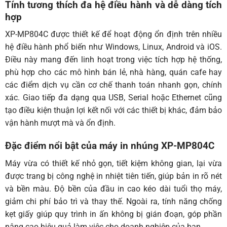
Tính tương thích đa hệ điều hành và dễ dàng tích
hợp
XP-MP804C được thiết kế để hoạt động ổn định trên nhiều
hệ điều hành phổ biến như Windows, Linux, Android và iOS.
Điều này mang đến linh hoạt trong việc tích hợp hệ thống,
phù hợp cho các mô hình bán lẻ, nhà hàng, quán cafe hay
các điểm dịch vụ cần cơ chế thanh toán nhanh gọn, chính
xác. Giao tiếp đa dạng qua USB, Serial hoặc Ethernet cũng
tạo điều kiện thuận lợi kết nối với các thiết bị khác, đảm bảo
vận hành mượt mà và ổn định.
Đặc điểm nổi bật của máy in nhúng XP-MP804C
Máy vừa có thiết kế nhỏ gọn, tiết kiệm không gian, lại vừa
được trang bị công nghệ in nhiệt tiên tiến, giúp bản in rõ nét
và bền màu. Độ bền của đầu in cao kéo dài tuổi thọ máy,
giảm chi phí bảo trì và thay thế. Ngoài ra, tính năng chống
kẹt giấy giúp quy trình in ấn không bị gián đoạn, góp phần
nâng cao hiệu quả làm việc cho doanh nghiệp của bạn.