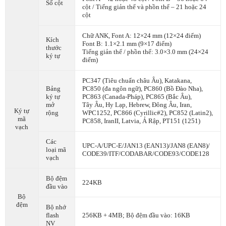
Số cột
cột / Tiếng giản thể và phồn thể – 21 hoặc 24
cột
Chữ ANK, Font A: 12×24 mm (12×24 điểm)
Kích
Font B: 1.1×2.1 mm (9×17 điểm)
thước
Tiếng giản thể / phồn thể: 3.0×3.0 mm (24×24
ký tự
điểm)
PC347 (Tiêu chuẩn châu Âu), Katakana,
Bảng
PC850 (đa ngôn ngữ), PC860 (Bồ Đào Nha),
ký tự
PC863 (Canada-Pháp), PC865 (Bắc Âu),
mở
Tây Âu, Hy Lạp, Hebrew, Đông Âu, Iran,
Ký tự
rộng
WPC1252, PC866 (Cyrillic#2), PC852 (Latin2),
mã
PC858, IranII, Latvia, Ả Rập, PT151 (1251)
vạch
Các
UPC-A/UPC-E/JAN13 (EAN13)/JAN8 (EAN8)/
loại mã
CODE39/ITF/CODABAR/CODE93/CODE128
vạch
Bộ đệm
224KB
đầu vào
Bộ
đệm
Bộ nhớ
flash
256KB + 4MB; Bộ đệm đầu vào: 16KB
NV