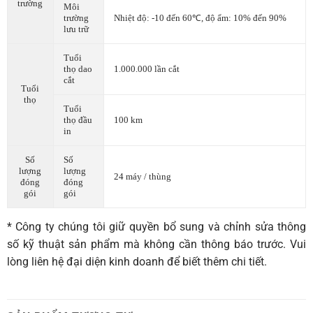
trường
Môi
trường
Nhiệt độ: -10 đến 60℃, độ ẩm: 10% đến 90%
lưu trữ
Tuổi
thọ dao
1.000.000 lần cắt
cắt
Tuổi
thọ
Tuổi
thọ đầu
100 km
in
Số
Số
lượng
lượng
24 máy / thùng
đóng
đóng
gói
gói
* Công ty chúng tôi giữ quyền bổ sung và chỉnh sửa thông
số kỹ thuật sản phẩm mà không cần thông báo trước. Vui
lòng liên hệ đại diện kinh doanh để biết thêm chi tiết.