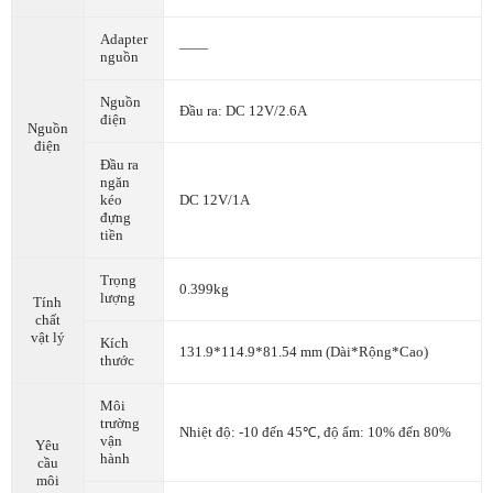
Adapter
——
nguồn
Nguồn
Đầu ra: DC 12V/2.6A
điện
Nguồn
điện
Đầu ra
ngăn
kéo
DC 12V/1A
đựng
tiền
Trọng
0.399kg
lượng
Tính
chất
vật lý
Kích
131.9*114.9*81.54 mm (Dài*Rộng*Cao)
thước
Môi
trường
Nhiệt độ: -10 đến 45℃, độ ẩm: 10% đến 80%
vận
Yêu
hành
cầu
môi