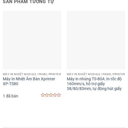
SẢN PHẨM TƯƠNG TỰ
MÁY IN NHIỆT MODULE | PANEL PRINTER
MÁY IN NHIỆT MODULE | PANEL PRINTER
Máy In Nhiệt Âm Bàn Xprinter
Máy in nhúng TS-80A: In tốc độ
XP-TS80
160mm/s, hỗ trợ giấy
58/80/83mm, tự động hút giấy
1 đã bán
0
out
of
5