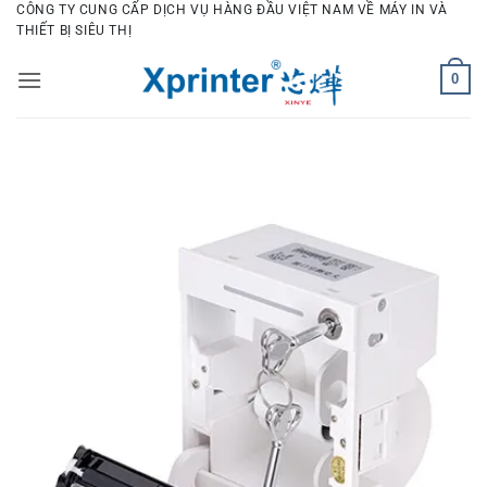
Bỏ
CÔNG TY CUNG CẤP DỊCH VỤ HÀNG ĐẦU VIỆT NAM VỀ MÁY IN VÀ
THIẾT BỊ SIÊU THỊ
qua
nội
0
dung