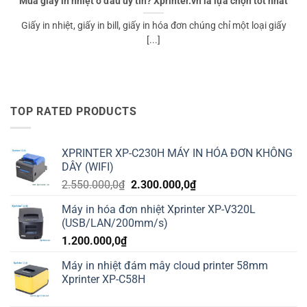
Mua giấy in nhiệt ở đâu uy tín? Xprinter.vn là lựa chọn tốt nhất
Giấy in nhiệt, giấy in bill, giấy in hóa đơn chúng chỉ một loại giấy
[...]
TOP RATED PRODUCTS
XPRINTER XP-C230H MÁY IN HÓA ĐƠN KHÔNG
DÂY (WIFI)
Giá
Giá
2.550.000,0
₫
2.300.000,0
₫
gốc
hiện
Máy in hóa đơn nhiệt Xprinter XP-V320L
là:
tại
(USB/LAN/200mm/s)
2.550.000,0₫.
là:
1.200.000,0
₫
2.300.000,0₫.
Máy in nhiệt đám mây cloud printer 58mm
Xprinter XP-C58H