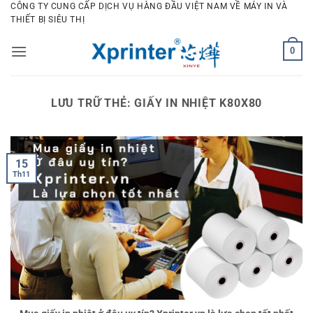
Bỏ
CÔNG TY CUNG CẤP DỊCH VỤ HÀNG ĐẦU VIỆT NAM VỀ MÁY IN VÀ
THIẾT BỊ SIÊU THỊ
qua
nội
0
dung
LƯU TRỮ THẺ:
GIẤY IN NHIỆT K80X80
15
Th11