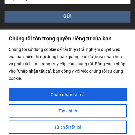
Chúng tôi tôn trọng quyền riêng tư của bạn
Chúng tôi sử dụng cookie để cải thiện trải nghiệm duyệt web
của bạn, hiển thị nội dung hoặc quảng cáo được cá nhân hóa
Công ty TNHH Nam Bình Xương - Số ĐKKD: 0108783483
và phân tích lưu lượng truy cập của chúng tôi. Bằng cách nhấp
cấp ngày 14/06/2019 bởi Sở Kế Hoạch và Đầu Tư Tp. Hà
Nội
vào
"Chấp nhận tất cả"
, bạn đồng ý với việc chúng tôi sử dụng
cookie.
Copyrights @2023 Nam Binh Xuong. All Rights Reserved
Chấp nhận tất cả
Tùy chỉnh
Từ chối tất cả