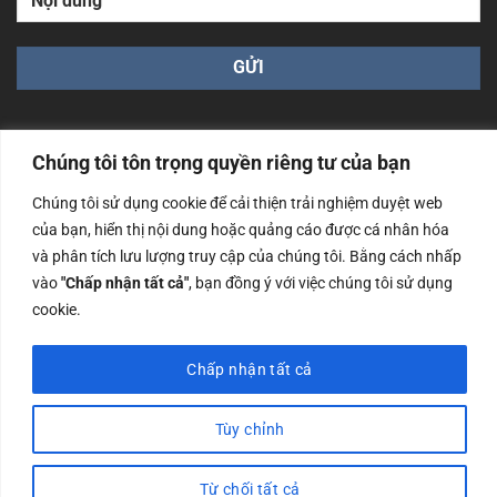
Chúng tôi tôn trọng quyền riêng tư của bạn
Chúng tôi sử dụng cookie để cải thiện trải nghiệm duyệt web
Công ty TNHH Nam Bình Xương - Số ĐKKD: 0108783483
của bạn, hiển thị nội dung hoặc quảng cáo được cá nhân hóa
cấp ngày 14/06/2019 bởi Sở Kế Hoạch và Đầu Tư Tp. Hà
và phân tích lưu lượng truy cập của chúng tôi. Bằng cách nhấp
Nội
vào
"Chấp nhận tất cả"
, bạn đồng ý với việc chúng tôi sử dụng
Copyrights @2023 Nam Binh Xuong. All Rights Reserved
cookie.
Chấp nhận tất cả
Tùy chỉnh
Từ chối tất cả