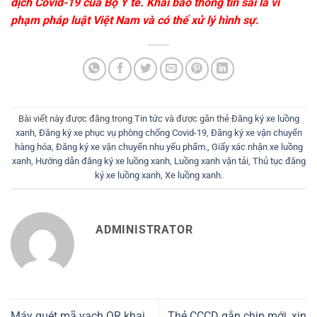
dịch Covid-19 của Bộ Y tế. Khai báo thông tin sai là vi
phạm pháp luật Việt Nam và có thể xử lý hình sự.
Bài viết này được đăng trong
Tin tức
và được gắn thẻ
Đăng ký xe luồng
xanh
,
Đăng ký xe phục vụ phòng chống Covid-19
,
Đăng ký xe vận chuyển
hàng hóa
,
Đăng ký xe vận chuyển nhu yếu phẩm.
,
Giấy xác nhận xe luồng
xanh
,
Hướng dẫn đăng ký xe luồng xanh
,
Luồng xanh vận tải
,
Thủ tục đăng
ký xe luồng xanh
,
Xe luồng xanh
.
ADMINISTRATOR
Máy quét mã vạch QR khai
Thẻ CCCD gắn chip mới, xịn