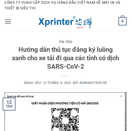
Bỏ
CÔNG TY CUNG CẤP DỊCH VỤ HÀNG ĐẦU VIỆT NAM VỀ MÁY IN VÀ
THIẾT BỊ SIÊU THỊ
qua
nội
0
dung
TIN TỨC
Hướng dẫn thủ tục đăng ký luồng
xanh cho xe tải đi qua các tỉnh có dịch
SARS-CoV-2
ĐĂNG VÀO
12 THÁNG 9, 2021
BỞI
ADMINISTRATOR
12
Th9