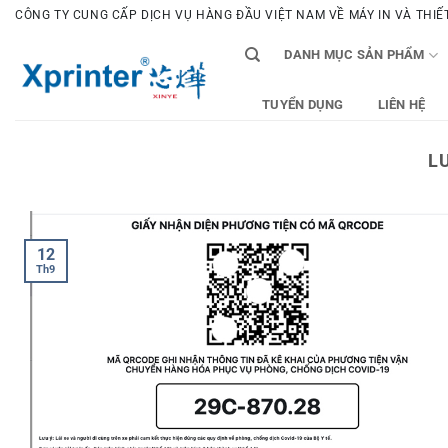
Bỏ
CÔNG TY CUNG CẤP DỊCH VỤ HÀNG ĐẦU VIỆT NAM VỀ MÁY IN VÀ THIẾT 
qua
DANH MỤC SẢN PHẨM
nội
dung
TUYỂN DỤNG
LIÊN HỆ
L
12
Th9