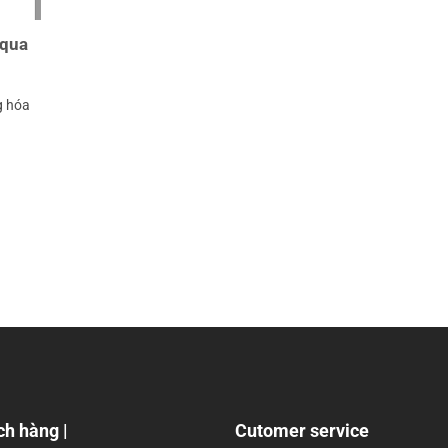
 qua
g hóa
ch hàng |
Cutomer service