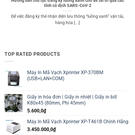
Hướng dẫn thủ tục đăng ký luồng xanh cho xe tải đi qua các
tỉnh có dịch SARS-CoV-2
Để việc đăng ký thẻ nhận diện lưu thông “luồng xanh” vận tải,
hàng hóa [...]
TOP RATED PRODUCTS
Máy In Mã Vạch Xprinter XP-370BM
(USB+LAN+COM)
Giấy in hóa đơn | Giấy in nhiệt | Giấy in bill
K80x45 (80mm, Phi 45mm)
5.600,0
₫
Máy In Mã Vạch Xprinter XP-T461B Chính Hãng
3.450.000,0
₫