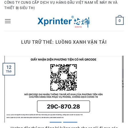
Bỏ
CÔNG TY CUNG CẤP DỊCH VỤ HÀNG ĐẦU VIỆT NAM VỀ MÁY IN VÀ
THIẾT BỊ SIÊU THỊ
qua
nội
0
dung
LƯU TRỮ THẺ:
LUỒNG XANH VẬN TẢI
12
Th9