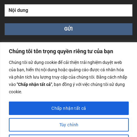
Chúng tôi tôn trọng quyền riêng tư của bạn
Chúng tôi sử dụng cookie để cải thiện trải nghiệm duyệt web
của bạn, hiển thị nội dung hoặc quảng cáo được cá nhân hóa
Công ty TNHH Nam Bình Xương - Số ĐKKD: 0108783483
và phân tích lưu lượng truy cập của chúng tôi. Bằng cách nhấp
cấp ngày 14/06/2019 bởi Sở Kế Hoạch và Đầu Tư Tp. Hà
Nội
vào
"Chấp nhận tất cả"
, bạn đồng ý với việc chúng tôi sử dụng
cookie.
Copyrights @2023 Nam Binh Xuong. All Rights Reserved
Chấp nhận tất cả
Tùy chỉnh