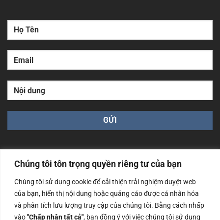
Chúng tôi tôn trọng quyền riêng tư của bạn
Chúng tôi sử dụng cookie để cải thiện trải nghiệm duyệt web
Công ty TNHH Nam Bình Xương - Số ĐKKD: 0108783483
của bạn, hiển thị nội dung hoặc quảng cáo được cá nhân hóa
cấp ngày 14/06/2019 bởi Sở Kế Hoạch và Đầu Tư Tp. Hà
và phân tích lưu lượng truy cập của chúng tôi. Bằng cách nhấp
Nội
vào
"Chấp nhận tất cả"
, bạn đồng ý với việc chúng tôi sử dụng