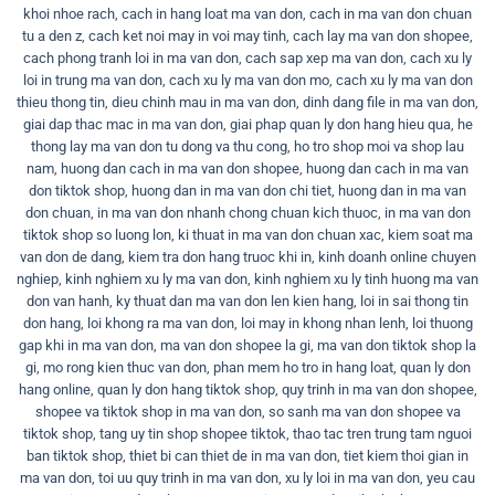
khoi nhoe rach
,
cach in hang loat ma van don
,
cach in ma van don chuan
tu a den z
,
cach ket noi may in voi may tinh
,
cach lay ma van don shopee
,
cach phong tranh loi in ma van don
,
cach sap xep ma van don
,
cach xu ly
loi in trung ma van don
,
cach xu ly ma van don mo
,
cach xu ly ma van don
thieu thong tin
,
dieu chinh mau in ma van don
,
dinh dang file in ma van don
,
giai dap thac mac in ma van don
,
giai phap quan ly don hang hieu qua
,
he
thong lay ma van don tu dong va thu cong
,
ho tro shop moi va shop lau
nam
,
huong dan cach in ma van don shopee
,
huong dan cach in ma van
don tiktok shop
,
huong dan in ma van don chi tiet
,
huong dan in ma van
don chuan
,
in ma van don nhanh chong chuan kich thuoc
,
in ma van don
tiktok shop so luong lon
,
ki thuat in ma van don chuan xac
,
kiem soat ma
van don de dang
,
kiem tra don hang truoc khi in
,
kinh doanh online chuyen
nghiep
,
kinh nghiem xu ly ma van don
,
kinh nghiem xu ly tinh huong ma van
don van hanh
,
ky thuat dan ma van don len kien hang
,
loi in sai thong tin
don hang
,
loi khong ra ma van don
,
loi may in khong nhan lenh
,
loi thuong
gap khi in ma van don
,
ma van don shopee la gi
,
ma van don tiktok shop la
gi
,
mo rong kien thuc van don
,
phan mem ho tro in hang loat
,
quan ly don
hang online
,
quan ly don hang tiktok shop
,
quy trinh in ma van don shopee
,
shopee va tiktok shop in ma van don
,
so sanh ma van don shopee va
tiktok shop
,
tang uy tin shop shopee tiktok
,
thao tac tren trung tam nguoi
ban tiktok shop
,
thiet bi can thiet de in ma van don
,
tiet kiem thoi gian in
ma van don
,
toi uu quy trinh in ma van don
,
xu ly loi in ma van don
,
yeu cau