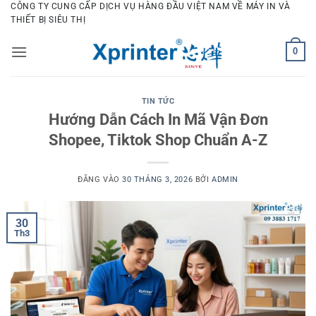
Bỏ
CÔNG TY CUNG CẤP DỊCH VỤ HÀNG ĐẦU VIỆT NAM VỀ MÁY IN VÀ
THIẾT BỊ SIÊU THỊ
qua
nội
0
dung
TIN TỨC
Hướng Dẫn Cách In Mã Vận Đơn
Shopee, Tiktok Shop Chuẩn A-Z
ĐĂNG VÀO
30 THÁNG 3, 2026
BỞI
ADMIN
30
Th3