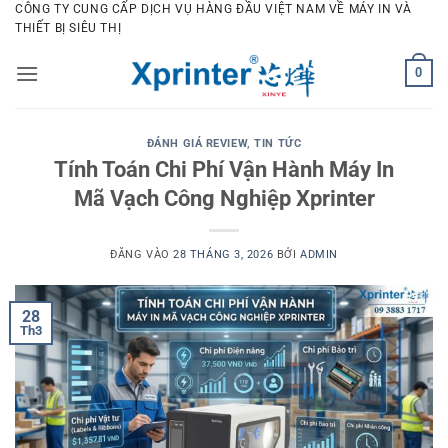
Bỏ
CÔNG TY CUNG CẤP DỊCH VỤ HÀNG ĐẦU VIỆT NAM VỀ MÁY IN VÀ
THIẾT BỊ SIÊU THỊ
qua
nội
0
dung
ĐÁNH GIÁ REVIEW
,
TIN TỨC
Tính Toán Chi Phí Vận Hành Máy In
Mã Vạch Công Nghiệp Xprinter
ĐĂNG VÀO
28 THÁNG 3, 2026
BỞI
ADMIN
28
Th3