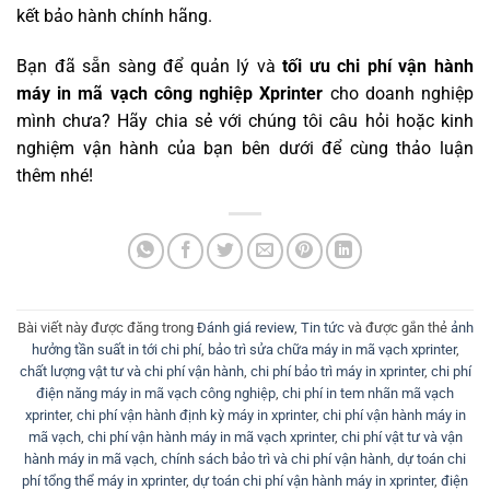
kết bảo hành chính hãng.
Bạn đã sẵn sàng để quản lý và
tối ưu chi phí vận hành
máy in mã vạch công nghiệp Xprinter
cho doanh nghiệp
mình chưa? Hãy chia sẻ với chúng tôi câu hỏi hoặc kinh
nghiệm vận hành của bạn bên dưới để cùng thảo luận
thêm nhé!
Bài viết này được đăng trong
Đánh giá review
,
Tin tức
và được gắn thẻ
ảnh
hưởng tần suất in tới chi phí
,
bảo trì sửa chữa máy in mã vạch xprinter
,
chất lượng vật tư và chi phí vận hành
,
chi phí bảo trì máy in xprinter
,
chi phí
điện năng máy in mã vạch công nghiệp
,
chi phí in tem nhãn mã vạch
xprinter
,
chi phí vận hành định kỳ máy in xprinter
,
chi phí vận hành máy in
mã vạch
,
chi phí vận hành máy in mã vạch xprinter
,
chi phí vật tư và vận
hành máy in mã vạch
,
chính sách bảo trì và chi phí vận hành
,
dự toán chi
phí tổng thể máy in xprinter
,
dự toán chi phí vận hành máy in xprinter
,
điện