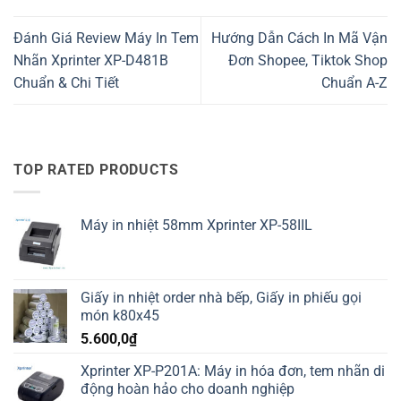
Đánh Giá Review Máy In Tem
Hướng Dẫn Cách In Mã Vận
Nhãn Xprinter XP-D481B
Đơn Shopee, Tiktok Shop
Chuẩn & Chi Tiết
Chuẩn A-Z
TOP RATED PRODUCTS
Máy in nhiệt 58mm Xprinter XP-58IIL
Giấy in nhiệt order nhà bếp, Giấy in phiếu gọi
món k80x45
5.600,0
₫
Xprinter XP-P201A: Máy in hóa đơn, tem nhãn di
động hoàn hảo cho doanh nghiệp