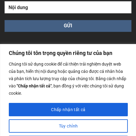
Chúng tôi tôn trọng quyền riêng tư của bạn
Chúng tôi sử dụng cookie để cải thiện trải nghiệm duyệt web
Công ty TNHH Nam Bình Xương - Số ĐKKD: 0108783483
của bạn, hiển thị nội dung hoặc quảng cáo được cá nhân hóa
cấp ngày 14/06/2019 bởi Sở Kế Hoạch và Đầu Tư Tp. Hà
và phân tích lưu lượng truy cập của chúng tôi. Bằng cách nhấp
Nội
vào
"Chấp nhận tất cả"
, bạn đồng ý với việc chúng tôi sử dụng
Copyrights @2023 Nam Binh Xuong. All Rights Reserved
cookie.
Chấp nhận tất cả
Tùy chỉnh