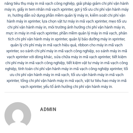
năng tiêu thụ máy in mã vạch công nghiệp
,
giải pháp giảm chi phí vận hành
máy in
,
giấy in tem nhãn mã vạch xprinter
,
gợi ý tối ưu chi phí vận hành máy
in
,
hướng dẫn sử dụng phần mềm quản lý máy in
,
kiểm soát chi phí vận
hành máy in xprinter
,
lựa chọn vật tư máy in mã vạch xprinter
,
mẹo tối ưu
chi phí vận hành máy in
,
môi trường ảnh hưởng chi phí vận hành máy in
,
mực in máy in mã vạch xprinter
,
phần mềm quản lý máy in mã vạch
,
phân
tích chi phí vận hành máy in xprinter
,
quản lý bảo dưỡng máy in xprinter
,
quản lý chi phí máy in mã vạch hiệu quả
,
ribbon cho máy in mã vạch
xprinter
,
so sánh chi phí máy in mã vạch công nghiệp
,
so sánh máy in mã
vạch xprinter với dòng khác
,
sửa chữa máy in mã vạch xprinter
,
tiết kiệm
chi phí máy in mã vạch công nghiệp
,
tiết kiệm vật tư máy in mã vạch công
nghiệp
,
tính toán chi phí vận hành máy in mã vạch công nghiệp xprinter
,
tối
ưu chi phí vận hành máy in mã vạch
,
tối ưu vận hành máy in mã vạch
xprinter
,
tổng chi phí vận hành máy in mã vạch
,
vật tư tiêu hao máy in mã
vạch xprinter
,
yếu tố ảnh hưởng chi phí vận hành máy in
.
ADMIN