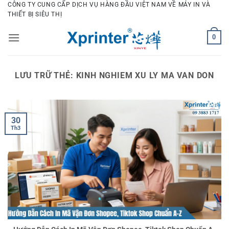
Bỏ
CÔNG TY CUNG CẤP DỊCH VỤ HÀNG ĐẦU VIỆT NAM VỀ MÁY IN VÀ
THIẾT BỊ SIÊU THỊ
qua
nội
0
dung
LƯU TRỮ THẺ:
KINH NGHIEM XU LY MA VAN DON
30
Th3