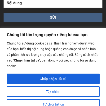
Chúng tôi tôn trọng quyền riêng tư của bạn
Chúng tôi sử dụng cookie để cải thiện trải nghiệm duyệt web
của bạn, hiển thị nội dung hoặc quảng cáo được cá nhân hóa
Công ty TNHH Nam Bình Xương - Số ĐKKD: 0108783483
và phân tích lưu lượng truy cập của chúng tôi. Bằng cách nhấp
cấp ngày 14/06/2019 bởi Sở Kế Hoạch và Đầu Tư Tp. Hà
Nội
vào
"Chấp nhận tất cả"
, bạn đồng ý với việc chúng tôi sử dụng
cookie.
Copyrights @2023 Nam Binh Xuong. All Rights Reserved
Chấp nhận tất cả
Tùy chỉnh
Từ chối tất cả