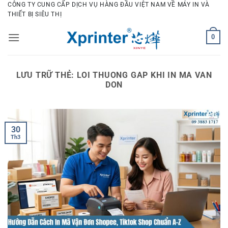
Bỏ
CÔNG TY CUNG CẤP DỊCH VỤ HÀNG ĐẦU VIỆT NAM VỀ MÁY IN VÀ
THIẾT BỊ SIÊU THỊ
qua
nội
0
dung
LƯU TRỮ THẺ:
LOI THUONG GAP KHI IN MA VAN
DON
30
Th3