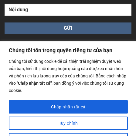
Chúng tôi tôn trọng quyền riêng tư của bạn
Chúng tôi sử dụng cookie để cải thiện trải nghiệm duyệt web
của bạn, hiển thị nội dung hoặc quảng cáo được cá nhân hóa
Công ty TNHH Nam Bình Xương - Số ĐKKD: 0108783483
và phân tích lưu lượng truy cập của chúng tôi. Bằng cách nhấp
cấp ngày 14/06/2019 bởi Sở Kế Hoạch và Đầu Tư Tp. Hà
Nội
vào
"Chấp nhận tất cả"
, bạn đồng ý với việc chúng tôi sử dụng
cookie.
Copyrights @2023 Nam Binh Xuong. All Rights Reserved
Chấp nhận tất cả
Tùy chỉnh