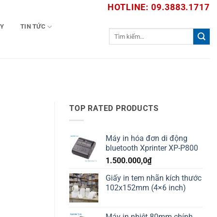
HOTLINE: 09.3883.1717
TY
TIN TỨC
Tìm
kiếm:
TOP RATED PRODUCTS
Máy in hóa đơn di động
bluetooth Xprinter XP-P800
1.500.000,0
₫
Giấy in tem nhãn kích thước
102x152mm (4×6 inch)
Máy in nhiệt 80mm chính