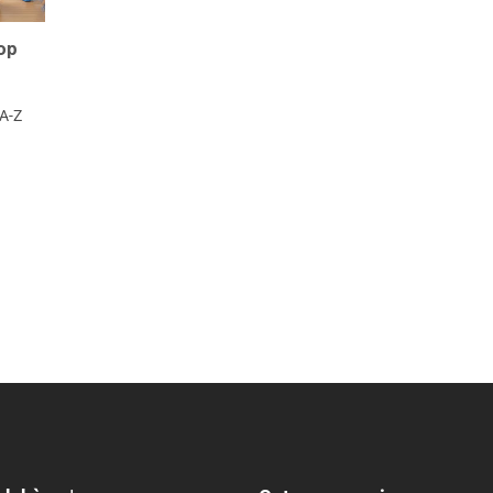
op
A-Z