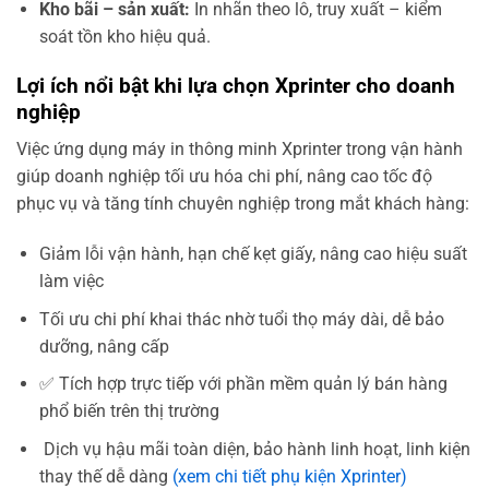
Kho bãi – sản xuất:
In nhãn theo lô, truy xuất – kiểm
soát tồn kho hiệu quả.
Lợi ích nổi bật khi lựa chọn Xprinter cho doanh
nghiệp
Việc ứng dụng máy in thông minh Xprinter trong vận hành
giúp doanh nghiệp tối ưu hóa chi phí, nâng cao tốc độ
phục vụ và tăng tính chuyên nghiệp trong mắt khách hàng:
Giảm lỗi vận hành, hạn chế kẹt giấy, nâng cao hiệu suất
làm việc
Tối ưu chi phí khai thác nhờ tuổi thọ máy dài, dễ bảo
dưỡng, nâng cấp
✅ Tích hợp trực tiếp với phần mềm quản lý bán hàng
phổ biến trên thị trường
‍ Dịch vụ hậu mãi toàn diện, bảo hành linh hoạt, linh kiện
thay thế dễ dàng
(xem chi tiết phụ kiện Xprinter)