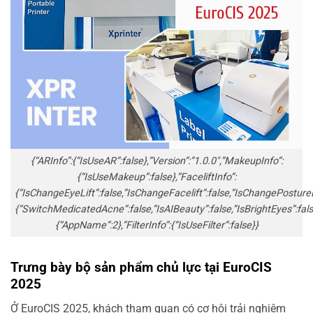
{“ARInfo”:{“IsUseAR”:false},”Version”:”1.0.0″,”MakeupInfo”:
{“IsUseMakeup”:false},”FaceliftInfo”:
{“IsChangeEyeLift”:false,”IsChangeFacelift”:false,”IsChangePosture
{“SwitchMedicatedAcne”:false,”IsAIBeauty”:false,”IsBrightEyes”:fals
{“AppName”:2},”FilterInfo”:{“IsUseFilter”:false}}
Trưng bày bộ sản phẩm chủ lực tại EuroCIS
2025
Ở EuroCIS 2025, khách tham quan có cơ hội trải nghiệm