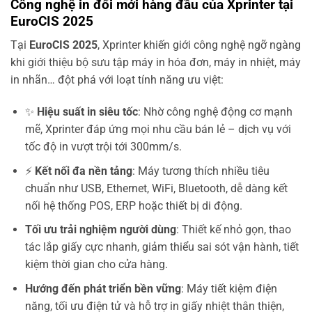
Công nghệ in đổi mới hàng đầu của Xprinter tại
EuroCIS 2025
Tại
EuroCIS 2025
, Xprinter khiến giới công nghệ ngỡ ngàng
khi giới thiệu bộ sưu tập máy in hóa đơn, máy in nhiệt, máy
in nhãn… đột phá với loạt tính năng ưu việt:
✨
Hiệu suất in siêu tốc
: Nhờ công nghệ động cơ mạnh
mẽ, Xprinter đáp ứng mọi nhu cầu bán lẻ – dịch vụ với
tốc độ in vượt trội tới 300mm/s.
⚡
Kết nối đa nền tảng
: Máy tương thích nhiều tiêu
chuẩn như USB, Ethernet, WiFi, Bluetooth, dễ dàng kết
nối hệ thống POS, ERP hoặc thiết bị di động.
Tối ưu trải nghiệm người dùng
: Thiết kế nhỏ gọn, thao
tác lắp giấy cực nhanh, giảm thiểu sai sót vận hành, tiết
kiệm thời gian cho cửa hàng.
Hướng đến phát triển bền vững
: Máy tiết kiệm điện
năng, tối ưu điện tử và hỗ trợ in giấy nhiệt thân thiện,