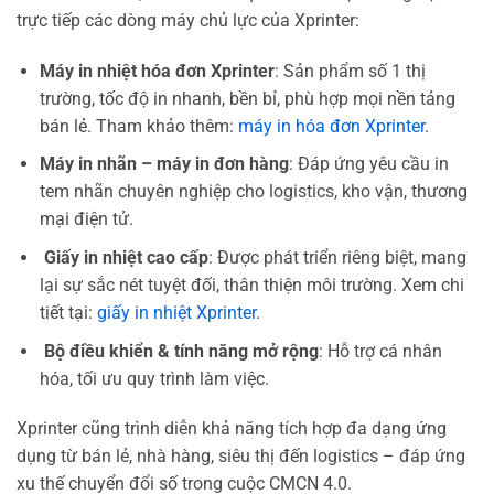
trực tiếp các dòng máy chủ lực của Xprinter:
Máy in nhiệt hóa đơn Xprinter
: Sản phẩm số 1 thị
trường, tốc độ in nhanh, bền bỉ, phù hợp mọi nền tảng
bán lẻ. Tham khảo thêm:
máy in hóa đơn Xprinter
.
Máy in nhãn – máy in đơn hàng
: Đáp ứng yêu cầu in
tem nhãn chuyên nghiệp cho logistics, kho vận, thương
mại điện tử.
️
Giấy in nhiệt cao cấp
: Được phát triển riêng biệt, mang
lại sự sắc nét tuyệt đối, thân thiện môi trường. Xem chi
tiết tại:
giấy in nhiệt Xprinter
.
️
Bộ điều khiển & tính năng mở rộng
: Hỗ trợ cá nhân
hóa, tối ưu quy trình làm việc.
Xprinter cũng trình diễn khả năng tích hợp đa dạng ứng
dụng từ bán lẻ, nhà hàng, siêu thị đến logistics – đáp ứng
xu thế chuyển đổi số trong cuộc CMCN 4.0.