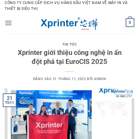
Bỏ
CÔNG TY CUNG CẤP DỊCH VỤ HÀNG ĐẦU VIỆT NAM VỀ MÁY IN VÀ
THIẾT BỊ SIÊU THỊ
qua
nội
0
dung
TIN TỨC
Xprinter giới thiệu công nghệ in ấn
đột phá tại EuroCIS 2025
ĐĂNG VÀO
21 THÁNG 11, 2025
BỞI
ADMIN
21
Th11