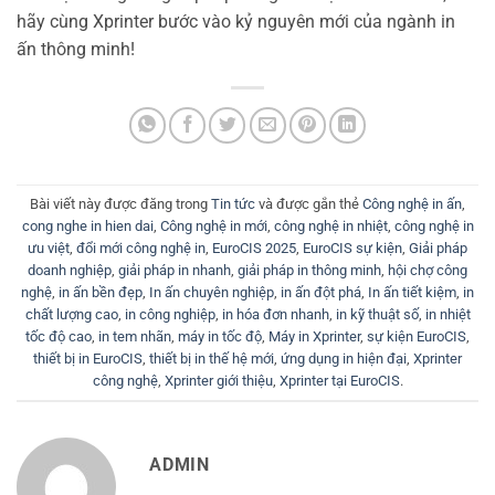
hãy cùng Xprinter bước vào kỷ nguyên mới của ngành in
ấn thông minh!
Bài viết này được đăng trong
Tin tức
và được gắn thẻ
Công nghệ in ấn
,
cong nghe in hien dai
,
Công nghệ in mới
,
công nghệ in nhiệt
,
công nghệ in
ưu việt
,
đổi mới công nghệ in
,
EuroCIS 2025
,
EuroCIS sự kiện
,
Giải pháp
doanh nghiệp
,
giải pháp in nhanh
,
giải pháp in thông minh
,
hội chợ công
nghệ
,
in ấn bền đẹp
,
In ấn chuyên nghiệp
,
in ấn đột phá
,
In ấn tiết kiệm
,
in
chất lượng cao
,
in công nghiệp
,
in hóa đơn nhanh
,
in kỹ thuật số
,
in nhiệt
tốc độ cao
,
in tem nhãn
,
máy in tốc độ
,
Máy in Xprinter
,
sự kiện EuroCIS
,
thiết bị in EuroCIS
,
thiết bị in thế hệ mới
,
ứng dụng in hiện đại
,
Xprinter
công nghệ
,
Xprinter giới thiệu
,
Xprinter tại EuroCIS
.
ADMIN