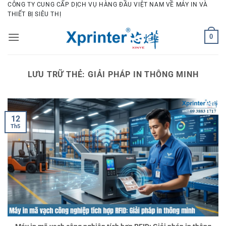
Bỏ
CÔNG TY CUNG CẤP DỊCH VỤ HÀNG ĐẦU VIỆT NAM VỀ MÁY IN VÀ
THIẾT BỊ SIÊU THỊ
qua
nội
0
dung
LƯU TRỮ THẺ:
GIẢI PHÁP IN THÔNG MINH
12
Th5