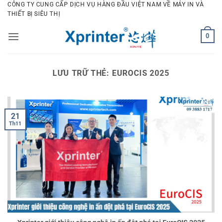
Bỏ
CÔNG TY CUNG CẤP DỊCH VỤ HÀNG ĐẦU VIỆT NAM VỀ MÁY IN VÀ
THIẾT BỊ SIÊU THỊ
qua
nội
0
dung
LƯU TRỮ THẺ:
EUROCIS 2025
21
Th11