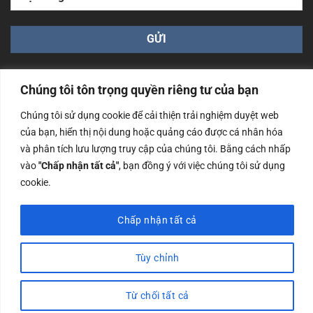
Chúng tôi tôn trọng quyền riêng tư của bạn
Chúng tôi sử dụng cookie để cải thiện trải nghiệm duyệt web
của bạn, hiển thị nội dung hoặc quảng cáo được cá nhân hóa
Công ty TNHH Nam Bình Xương - Số ĐKKD: 0108783483
và phân tích lưu lượng truy cập của chúng tôi. Bằng cách nhấp
cấp ngày 14/06/2019 bởi Sở Kế Hoạch và Đầu Tư Tp. Hà
Nội
vào
"Chấp nhận tất cả"
, bạn đồng ý với việc chúng tôi sử dụng
cookie.
Copyrights @2023 Nam Binh Xuong. All Rights Reserved
Chấp nhận tất cả
Tùy chỉnh
Từ chối tất cả