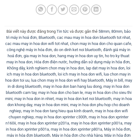
Bài viết này được đăng trong
Tin tức
và được gắn thẻ
58mm
,
80mm
,
bảo
trì máy in hoá đơn
,
Bluetooth
,
cac mau may in hoa don bluetooth tot nhat
,
cac mau may in hoa don wifi tot nhat
,
chon may in hoa don cho quan cafe
,
công nghệ máy in hóa đơn
,
do on dinh ket noi bluetooth
,
đánh giá máy in
hoá đơn
,
gia may in hoa don
,
hang may in hoa don uy tin
,
ho tro ky thuat
may in hoa don
,
Hóa đơn điện nước
,
hướng dẫn sử dụng máy in hóa đơn
,
Không dây
,
kinh nghiem chon may in hoa don
,
lap dat may in hoa don
,
loi
ich may in hoa don bluetooth
,
loi ich may in hoa don wifi
,
lua chon may in
hoa don toi uu
,
lua chon may in hoa don wifi hay bluetooth
,
Máy in bill
,
may
in di dong bluetooth
,
may in hoa don ban hang luu dong
,
may in hoa don
bluetooth cam tay
,
may in hoa don cho ban le
,
may in hoa don cho sieu thi
mini
,
may in hoa don in nhiet
,
may in hoa don ket noi bluetooth
,
may in hoa
don khong day
,
may in hoa don mini
,
may in hoa don phu hop cho doanh
nghiep
,
may in hoa don tang hieu qua kinh doanh
,
may in hoa don wifi
chuyen nghiep
,
may in hoa don xprinter c300h
,
may in hoa don xprinter
n160ii
,
may in hoa don xprinter p201a
,
may in hoa don xprinter p301a
,
may
in hoa don xprinter p501a
,
may in hoa don xprinter p801a
,
Máy in hóa đơn
,
máy in hóa đơn bluetooth
,
Máy in hóa đơn cho nhà hàng
,
Máy in hóa đơn