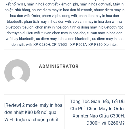
kết nối WIFI
,
máy in hoá đơn tiết kiệm chi phí
,
máy in hóa đơn wifi
,
Máy in
nhiệt
,
Nhà hàng
,
nhuoc diem may in hoa don bluetooth
,
nhuoc diem may in
hoa don wifi
,
Order
,
pham vi phu song wifi
,
phan tich may in hoa don
bluetooth
,
phan tich may in hoa don wifi
,
so sanh may in hoa don wifi va
bluetooth
,
tieu chi chon may in hoa don
,
tinh di dong may in bluetooth
,
toc
do truyen du lieu wifi
,
tu van chon may in hoa don
,
tu van may in hoa don
wifi hay bluetooth
,
uu diem may in hoa don bluetooth
,
uu diem may in hoa
don wifi
,
wifi
,
XP-C230H
,
XP-N160II
,
XP-P501A
,
XP-P810
,
Xprinter
.
ADMINISTRATOR
Tăng Tốc Gian Bếp, Tối Ưu
[Review] 2 model máy in hóa
Chi Phí: Chọn Máy In Order
đơn nhiệt K80 kết nối qua
Xprinter Nào Giữa C300H,
WIFI được ưa chuộng nhất
D300H và C260M?