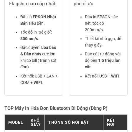
Flagship cao cấp nhất.
phí tối ưu.
Đầu in
EPSON Nhật
Đầu in EPSON sắc
Bản
siêu bền.
nét, tốc độ
200mm/s.
Tốc độ in “xé gió”:
300mm/s
.
Thiết kế nhỏ gọn, dễ
thay giấy.
Đặc quyền:
Loa báo
& Đèn nháy
cực lớn
Dao cắt tự động với
khi có bill (Tránh sót
độ bền
1.5 triệu lần
đơn).
cắt
.
Kết nối: USB + LAN +
Kết nối: USB +
WIFI
.
COM +
WIFI
.
TOP Máy In Hóa Đơn Bluetooth Di Động (Dòng P)
KHỔ
KẾT
MODEL
THÔNG SỐ NỔI BẬT
GIẤY
NỐI