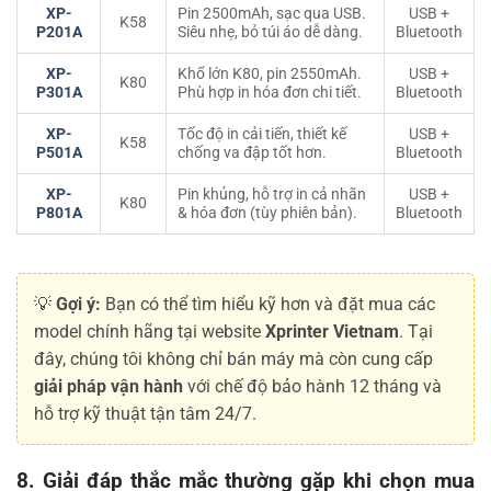
XP-
Pin 2500mAh, sạc qua USB.
USB +
K58
P201A
Siêu nhẹ, bỏ túi áo dễ dàng.
Bluetooth
XP-
Khổ lớn K80, pin 2550mAh.
USB +
K80
P301A
Phù hợp in hóa đơn chi tiết.
Bluetooth
XP-
Tốc độ in cải tiến, thiết kế
USB +
K58
P501A
chống va đập tốt hơn.
Bluetooth
XP-
Pin khủng, hỗ trợ in cả nhãn
USB +
K80
P801A
& hóa đơn (tùy phiên bản).
Bluetooth
💡
Gợi ý:
Bạn có thể tìm hiểu kỹ hơn và đặt mua các
model chính hãng tại website
Xprinter Vietnam
. Tại
đây, chúng tôi không chỉ bán máy mà còn cung cấp
giải pháp vận hành
với chế độ bảo hành 12 tháng và
hỗ trợ kỹ thuật tận tâm 24/7.
8. Giải đáp thắc mắc thường gặp khi chọn mua