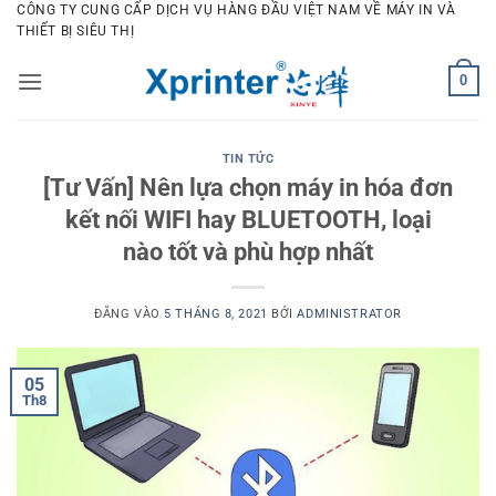
Bỏ
CÔNG TY CUNG CẤP DỊCH VỤ HÀNG ĐẦU VIỆT NAM VỀ MÁY IN VÀ
THIẾT BỊ SIÊU THỊ
qua
nội
0
dung
TIN TỨC
[Tư Vấn] Nên lựa chọn máy in hóa đơn
kết nối WIFI hay BLUETOOTH, loại
nào tốt và phù hợp nhất
ĐĂNG VÀO
5 THÁNG 8, 2021
BỞI
ADMINISTRATOR
05
Th8