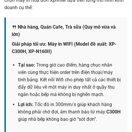
chọn máy in hóa đơn Xprinter dựa trên từng mô hình kinh
doanh cụ thể:
🍴 Nhà hàng, Quán Cafe, Trà sữa (Quy mô vừa và
lớn)
Giải pháp tối ưu: Máy in WIFI (Model đề xuất: XP-
C300H, XP-N160II)
Tại sao:
Trong giờ cao điểm, hàng chục nhân
viên cùng thực hiện order trên điện thoại/máy
tính bảng. Kết nối Wifi cho phép tất cả các thiết bị
đẩy dữ liệu về một máy in duy nhất ở quầy thu
ngân hoặc bếp mà không bị nghẽn mạch.
Lợi ích:
Tốc độ in 300mm/s giúp khách hàng
không phải chờ đợi, âm thanh báo từ máy
C300H
giúp nhà bếp không bao giờ “sót đơn”.