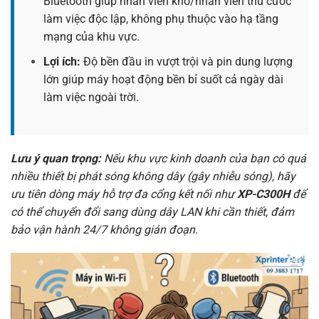
Bluetooth giúp nhân viên kho/nhân viên thu cước
làm việc độc lập, không phụ thuộc vào hạ tầng
mạng của khu vực.
Lợi ích:
Độ bền đầu in vượt trội và pin dung lượng
lớn giúp máy hoạt động bền bỉ suốt cả ngày dài
làm việc ngoài trời.
Lưu ý quan trọng:
Nếu khu vực kinh doanh của bạn có quá
nhiều thiết bị phát sóng không dây (gây nhiễu sóng), hãy
ưu tiên dòng máy hỗ trợ đa cổng kết nối như
XP-C300H
để
có thể chuyển đổi sang dùng dây LAN khi cần thiết, đảm
bảo vận hành 24/7 không gián đoạn.