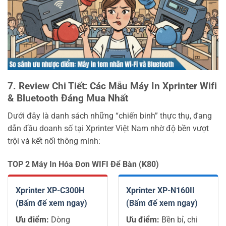
7. Review Chi Tiết: Các Mẫu Máy In Xprinter Wifi
& Bluetooth Đáng Mua Nhất
Dưới đây là danh sách những “chiến binh” thực thụ, đang
dẫn đầu doanh số tại Xprinter Việt Nam nhờ độ bền vượt
trội và kết nối thông minh:
TOP 2 Máy In Hóa Đơn WIFI Để Bàn (K80)
Xprinter XP-C300H
Xprinter XP-N160II
(Bấm để xem ngay)
(Bấm để xem ngay)
Ưu điểm:
Dòng
Ưu điểm:
Bền bỉ, chi