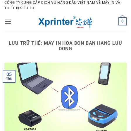
Bỏ
CÔNG TY CUNG CẤP DỊCH VỤ HÀNG ĐẦU VIỆT NAM VỀ MÁY IN VÀ
THIẾT BỊ SIÊU THỊ
qua
nội
0
dung
LƯU TRỮ THẺ:
MAY IN HOA DON BAN HANG LUU
DONG
05
Th8