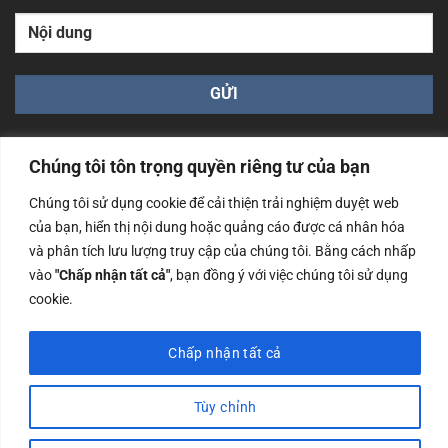
Chúng tôi tôn trọng quyền riêng tư của bạn
Chúng tôi sử dụng cookie để cải thiện trải nghiệm duyệt web
của bạn, hiển thị nội dung hoặc quảng cáo được cá nhân hóa
Công ty TNHH Nam Bình Xương - Số ĐKKD: 0108783483
và phân tích lưu lượng truy cập của chúng tôi. Bằng cách nhấp
cấp ngày 14/06/2019 bởi Sở Kế Hoạch và Đầu Tư Tp. Hà
Nội
vào
"Chấp nhận tất cả"
, bạn đồng ý với việc chúng tôi sử dụng
cookie.
Copyrights @2023 Nam Binh Xuong. All Rights Reserved
Chấp nhận tất cả
Tùy chỉnh